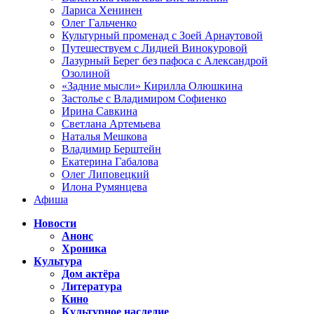
Лариса Хенинен
Олег Гальченко
Культурный променад с Зоей Арнаутовой
Путешествуем с Лидией Винокуровой
Лазурный Берег без пафоса с Александрой
Озолиной
«Задние мысли» Кирилла Олюшкина
Застолье с Владимиром Софиенко
Ирина Савкина
Светлана Артемьева
Наталья Мешкова
Владимир Берштейн
Екатерина Габалова
Олег Липовецкий
Илона Румянцева
Афиша
Новости
Анонс
Хроника
Культура
Дом актёра
Литература
Кино
Культурное наследие