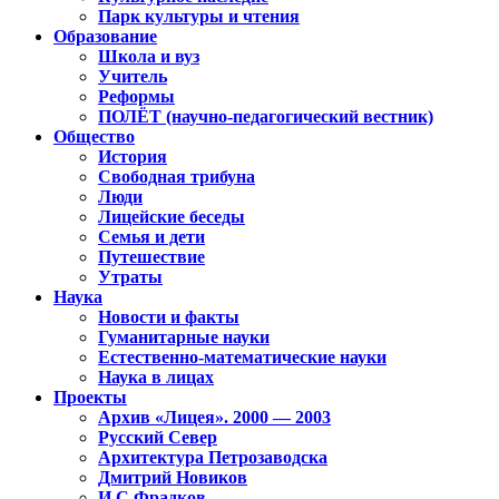
Парк культуры и чтения
Образование
Школа и вуз
Учитель
Реформы
ПОЛЁТ (научно-педагогический вестник)
Общество
История
Свободная трибуна
Люди
Лицейские беседы
Семья и дети
Путешествие
Утраты
Наука
Новости и факты
Гуманитарные науки
Естественно-математические науки
Наука в лицах
Проекты
Архив «Лицея». 2000 — 2003
Русский Север
Архитектура Петрозаводска
Дмитрий Новиков
И.С.Фрадков