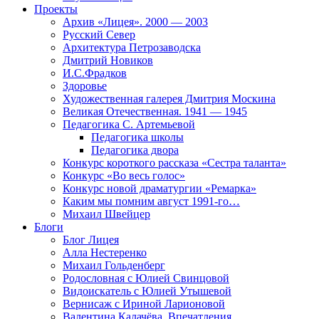
Проекты
Архив «Лицея». 2000 — 2003
Русский Север
Архитектура Петрозаводска
Дмитрий Новиков
И.С.Фрадков
Здоровье
Художественная галерея Дмитрия Москина
Великая Отечественная. 1941 — 1945
Педагогика С. Артемьевой
Педагогика школы
Педагогика двора
Конкурс короткого рассказа «Сестра таланта»
Конкурс «Во весь голос»
Конкурс новой драматургии «Ремарка»
Каким мы помним август 1991-го…
Михаил Швейцер
Блоги
Блог Лицея
Алла Нестеренко
Михаил Гольденберг
Родословная с Юлией Свинцовой
Видоискатель с Юлией Утышевой
Вернисаж с Ириной Ларионовой
Валентина Калачёва. Впечатления