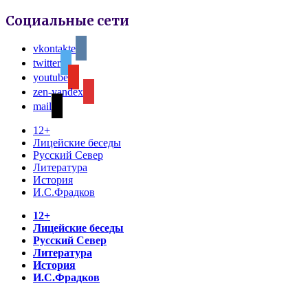
Социальные сети
vkontakte
twitter
youtube
zen-yandex
mail
12+
Лицейские беседы
Русский Север
Литература
История
И.С.Фрадков
12+
Лицейские беседы
Русский Север
Литература
История
И.С.Фрадков