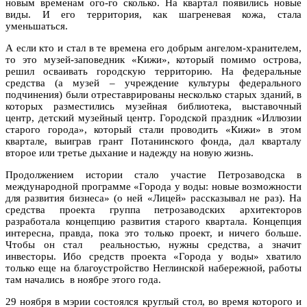
новым временам ого-го сколько. На квартал появились новые
виды. И его территория, как шагреневая кожа, стала
уменьшаться.
А если кто и стал в те времена его добрым ангелом-хранителем,
то это музей-заповедник «Кижи», который помимо острова,
решил осваивать городскую территорию. На федеральные
средства (а музей – учреждение культуры федерального
подчинения) были отреставрированы несколько старых зданий, в
которых разместились музейная библиотека, выставочный
центр, детский музейный центр. Городской праздник «Иллюзии
старого города», который стали проводить «Кижи» в этом
квартале, выиграв грант Потанинского фонда, дал кварталу
второе или третье дыхание и надежду на новую жизнь.
Продолжением истории стало участие Петрозаводска в
международной программе «Города у воды: новые возможности
для развития бизнеса» (о ней «Лицей» рассказывал не раз). На
средства проекта группа петрозаводских архитекторов
разработала концепцию развития старого квартала. Концепция
интересна, правда, пока это только проект, и ничего больше.
Чтобы он стал реальностью, нужны средства, а значит
инвесторы. Ибо средств проекта «Города у воды» хватило
только еще на благоустройство Неглинской набережной, работы
там начались в ноябре этого года.
29 ноября в мэрии состоялся круглый стол, во время которого и