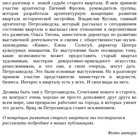
шел разговор о новой судьбе старого квартала. В нем приняли
участие архитектор Евгений Фролов, руководитель группы,
которая разработала архитектурную концепцию развития
квартала исторической застройки, Владислав Куспак, главный
архитектор Петрозаводска, который рассказал о сегодняшнем
состоянии квартала и высказал свое отношение к перспективам
его развития, Ольга Титова, заместитель директора по развитию
выставочной деятельности и связям с общественностью музея-
заповедника «Кижи», Елена Сологуб, директор Центра
культурных инициатив. Ее выступление было посвящено тому,
какие возможности может предоставить старый квартал
художникам, мастерам декоративно-прикладного искусства,
ремесленникам, и что они, в свою очередь, могут дать
Петрозаводску. Это были основные выступления. Но в разговоре
приняли участие представители министерств и ведомств,
бизнеса. Интерес к кварталу есть у всех. И свои виды на него.
Должны быть они у Петрозаводска. Сочетание нового и старого,
их контраст очень хорошо не просто дополняют друг друга во
всем мире, они прекрасно работают на города, в которых умеют
это делать. Вряд ли Петрозаводск станет исключением.
О концепции развития старого квартала мы постараемся
рассказать подробнее в наших публикациях.
Фото автора