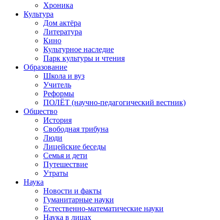
Хроника
Культура
Дом актёра
Литература
Кино
Культурное наследие
Парк культуры и чтения
Образование
Школа и вуз
Учитель
Реформы
ПОЛЁТ (научно-педагогический вестник)
Общество
История
Свободная трибуна
Люди
Лицейские беседы
Семья и дети
Путешествие
Утраты
Наука
Новости и факты
Гуманитарные науки
Естественно-математические науки
Наука в лицах