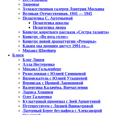
Здоровье
Художественная галерея Дмитрия Москина
Великая Отечественная. 1941 — 1945
Педагогика С. Артемьевой
Педагогика школы
Педагогика двора
Конкурс короткого рассказа «Сестра таланта»
Конкурс «Во весь голос»
Конкурс новой драматургии «Ремарка»
Каким мы помним август 1991-го…
Михаил Швейцер
Блоги
Блог Лицея
Алла Нестеренко
Михаил Гольденберг
Родословная с Юлией Свинцовой
Видоискатель с Юлией Утышевой
Вернисаж с Ириной Ларионовой
Валентина Калачёва. Впечатления
Лариса Хенинен
Олег Гальченко
Культурный променад с Зоей Арнаутовой
Путешествуем с Лидией Винокуровой
Лазурный Берег без пафоса с Александрой