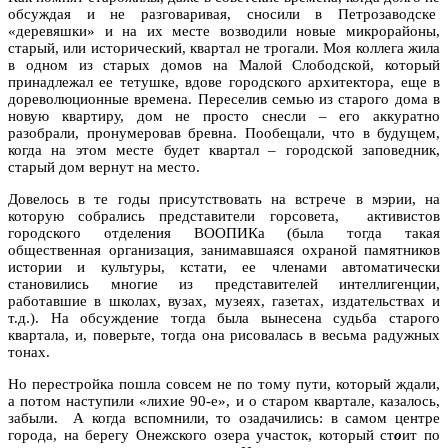
обсуждая и не разговаривая, сносили в Петрозаводске
«деревяшки» и на их месте возводили новые микрорайоны,
старый, или исторический, квартал не трогали. Моя коллега жила
в одном из старых домов на Малой Слободской, который
принадлежал ее тетушке, вдове городского архитектора, еще в
дореволюционные времена. Переселив семью из старого дома в
новую квартиру, дом не просто снесли – его аккуратно
разобрали, пронумеровав бревна. Пообещали, что в будущем,
когда на этом месте будет квартал – городской заповедник,
старый дом вернут на место.
Довелось в те годы присутствовать на встрече в мэрии, на
которую собрались представители горсовета, активистов
городского отделения ВООПИКа (была тогда такая
общественная организация, занимавшаяся охраной памятников
истории и культуры, кстати, ее членами автоматически
становились многие из представителей интеллигенции,
работавшие в школах, вузах, музеях, газетах, издательствах и
т.д.). На обсуждение тогда была вынесена судьба старого
квартала, и, поверьте, тогда она рисовалась в весьма радужных
тонах.
Но перестройка пошла совсем не по тому пути, который ждали,
а потом наступили «лихие 90-е», и о старом квартале, казалось,
забыли. А когда вспомнили, то озадачились: в самом центре
города, на берегу Онежского озера участок, который ст
о
ит по