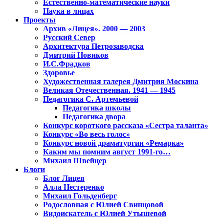
Естественно-математические науки
Наука в лицах
Проекты
Архив «Лицея». 2000 — 2003
Русский Север
Архитектура Петрозаводска
Дмитрий Новиков
И.С.Фрадков
Здоровье
Художественная галерея Дмитрия Москина
Великая Отечественная. 1941 — 1945
Педагогика С. Артемьевой
Педагогика школы
Педагогика двора
Конкурс короткого рассказа «Сестра таланта»
Конкурс «Во весь голос»
Конкурс новой драматургии «Ремарка»
Каким мы помним август 1991-го…
Михаил Швейцер
Блоги
Блог Лицея
Алла Нестеренко
Михаил Гольденберг
Родословная с Юлией Свинцовой
Видоискатель с Юлией Утышевой