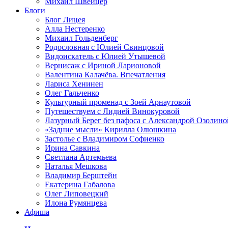
Михаил Швейцер
Блоги
Блог Лицея
Алла Нестеренко
Михаил Гольденберг
Родословная с Юлией Свинцовой
Видоискатель с Юлией Утышевой
Вернисаж с Ириной Ларионовой
Валентина Калачёва. Впечатления
Лариса Хенинен
Олег Гальченко
Культурный променад с Зоей Арнаутовой
Путешествуем с Лидией Винокуровой
Лазурный Берег без пафоса с Александрой Озолино
«Задние мысли» Кирилла Олюшкина
Застолье с Владимиром Софиенко
Ирина Савкина
Светлана Артемьева
Наталья Мешкова
Владимир Берштейн
Екатерина Габалова
Олег Липовецкий
Илона Румянцева
Афиша