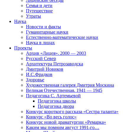
Лицейские беседы
Семья и дети
Путешествие
Утраты
Наука
Новости и факты
Гуманитарные науки
Естественно-математические науки
Наука в лицах
Проекты
Архив «Лицея». 2000 — 2003
Русский Север
Архитектура Петрозаводска
Дмитрий Новиков
И.С.Фрадков
Здоровье
Художественная галерея Дмитрия Москина
Великая Отечественная. 1941 — 1945
Педагогика С. Артемьевой
Педагогика школы
Педагогика двора
Конкурс короткого рассказа «Сестра таланта»
Конкурс «Во весь голос»
Конкурс новой драматургии «Ремарка»
Каким мы помним август 1991-го…