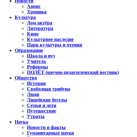
Новости
Анонс
Хроника
Культура
Дом актёра
Литература
Кино
Культурное наследие
Парк культуры и чтения
Образование
Школа и вуз
Учитель
Реформы
ПОЛЁТ (научно-педагогический вестник)
Общество
История
Свободная трибуна
Люди
Лицейские беседы
Семья и дети
Путешествие
Утраты
Наука
Новости и факты
Гуманитарные науки