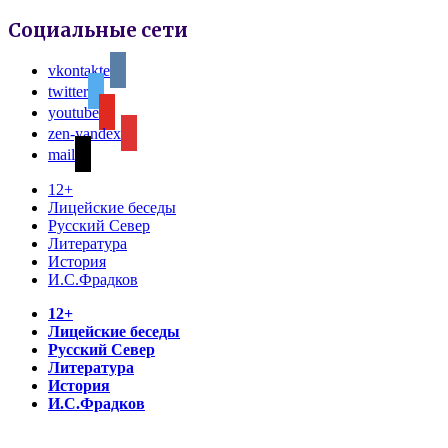
Социальные сети
vkontakte
twitter
youtube
zen-yandex
mail
12+
Лицейские беседы
Русский Север
Литература
История
И.С.Фрадков
12+
Лицейские беседы
Русский Север
Литература
История
И.С.Фрадков