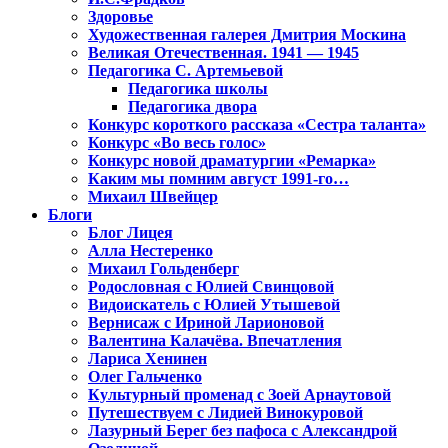
Здоровье
Художественная галерея Дмитрия Москина
Великая Отечественная. 1941 — 1945
Педагогика С. Артемьевой
Педагогика школы
Педагогика двора
Конкурс короткого рассказа «Сестра таланта»
Конкурс «Во весь голос»
Конкурс новой драматургии «Ремарка»
Каким мы помним август 1991-го…
Михаил Швейцер
Блоги
Блог Лицея
Алла Нестеренко
Михаил Гольденберг
Родословная с Юлией Свинцовой
Видоискатель с Юлией Утышевой
Вернисаж с Ириной Ларионовой
Валентина Калачёва. Впечатления
Лариса Хенинен
Олег Гальченко
Культурный променад с Зоей Арнаутовой
Путешествуем с Лидией Винокуровой
Лазурный Берег без пафоса с Александрой