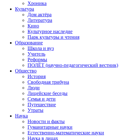
Хроника
Культура
Дом актёра
Литература
Кино
Культурное наследие
Парк культуры и чтения
Образование
Школа и вуз
Учитель
Реформы
ПОЛЁТ (научно-педагогический вестник)
Общество
История
Свободная трибуна
Люди
Лицейские беседы
Семья и дети
Путешествие
Утраты
Наука
Новости и факты
Гуманитарные науки
Естественно-математические науки
Наука в лицах