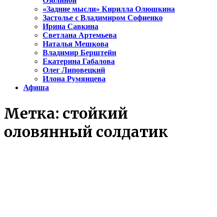
Озолиной
«Задние мысли» Кирилла Олюшкина
Застолье с Владимиром Софиенко
Ирина Савкина
Светлана Артемьева
Наталья Мешкова
Владимир Берштейн
Екатерина Габалова
Олег Липовецкий
Илона Румянцева
Афиша
Метка:
стойкий
оловянный солдатик