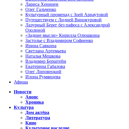
Лариса Хенинен
Олег Гальченко
Культурный променад с Зоей Арнаутовой
Путешествуем с Лидией Винокуровой
Лазурный Берег без пафоса с Александрой
Озолиной
«Задние мысли» Кирилла Олюшкина
Застолье с Владимиром Софиенко
Ирина Савкина
Светлана Артемьева
Наталья Мешкова
Владимир Берштейн
Екатерина Габалова
Олег Липовецкий
Илона Румянцева
Афиша
Новости
Анонс
Хроника
Культура
Дом актёра
Литература
Кино
Культурное наследие