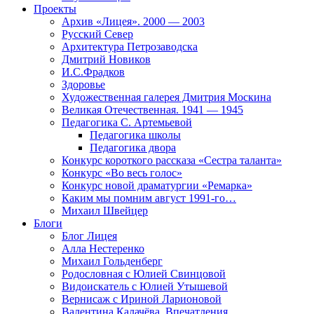
Проекты
Архив «Лицея». 2000 — 2003
Русский Север
Архитектура Петрозаводска
Дмитрий Новиков
И.С.Фрадков
Здоровье
Художественная галерея Дмитрия Москина
Великая Отечественная. 1941 — 1945
Педагогика С. Артемьевой
Педагогика школы
Педагогика двора
Конкурс короткого рассказа «Сестра таланта»
Конкурс «Во весь голос»
Конкурс новой драматургии «Ремарка»
Каким мы помним август 1991-го…
Михаил Швейцер
Блоги
Блог Лицея
Алла Нестеренко
Михаил Гольденберг
Родословная с Юлией Свинцовой
Видоискатель с Юлией Утышевой
Вернисаж с Ириной Ларионовой
Валентина Калачёва. Впечатления