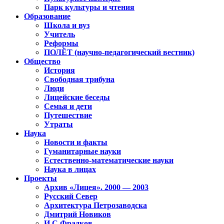
Парк культуры и чтения
Образование
Школа и вуз
Учитель
Реформы
ПОЛЁТ (научно-педагогический вестник)
Общество
История
Свободная трибуна
Люди
Лицейские беседы
Семья и дети
Путешествие
Утраты
Наука
Новости и факты
Гуманитарные науки
Естественно-математические науки
Наука в лицах
Проекты
Архив «Лицея». 2000 — 2003
Русский Север
Архитектура Петрозаводска
Дмитрий Новиков
И.С.Фрадков