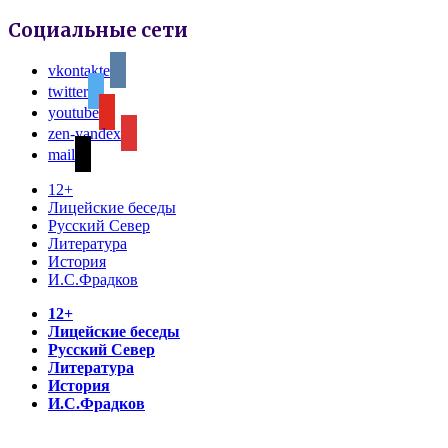
Социальные сети
vkontakte
twitter
youtube
zen-yandex
mail
12+
Лицейские беседы
Русский Север
Литература
История
И.С.Фрадков
12+
Лицейские беседы
Русский Север
Литература
История
И.С.Фрадков