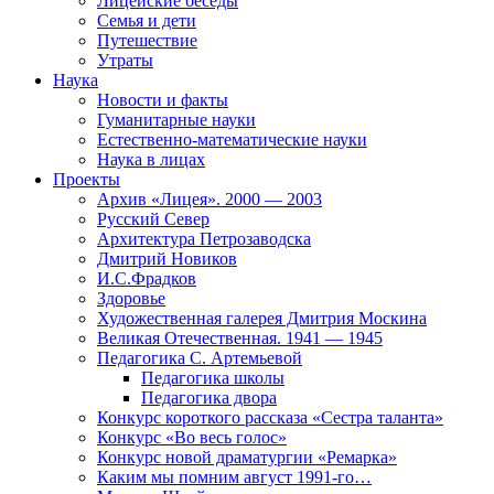
Лицейские беседы
Семья и дети
Путешествие
Утраты
Наука
Новости и факты
Гуманитарные науки
Естественно-математические науки
Наука в лицах
Проекты
Архив «Лицея». 2000 — 2003
Русский Север
Архитектура Петрозаводска
Дмитрий Новиков
И.С.Фрадков
Здоровье
Художественная галерея Дмитрия Москина
Великая Отечественная. 1941 — 1945
Педагогика С. Артемьевой
Педагогика школы
Педагогика двора
Конкурс короткого рассказа «Сестра таланта»
Конкурс «Во весь голос»
Конкурс новой драматургии «Ремарка»
Каким мы помним август 1991-го…