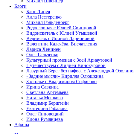
Михаил Швейцер
Блоги
Блог Лицея
Алла Нестеренко
Михаил Гольденберг
Родословная с Юлией Свинцовой
Видоискатель с Юлией Утышевой
Вернисаж с Ириной Ларионовой
Валентина Калачёва. Впечатления
Лариса Хенинен
Олег Гальченко
Культурный променад с Зоей Арнаутовой
Путешествуем с Лидией Винокуровой
Лазурный Берег без пафоса с Александрой Озолино
«Задние мысли» Кирилла Олюшкина
Застолье с Владимиром Софиенко
Ирина Савкина
Светлана Артемьева
Наталья Мешкова
Владимир Берштейн
Екатерина Габалова
Олег Липовецкий
Илона Румянцева
Афиша