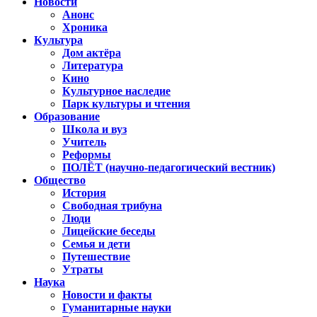
Новости
Анонс
Хроника
Культура
Дом актёра
Литература
Кино
Культурное наследие
Парк культуры и чтения
Образование
Школа и вуз
Учитель
Реформы
ПОЛЁТ (научно-педагогический вестник)
Общество
История
Свободная трибуна
Люди
Лицейские беседы
Семья и дети
Путешествие
Утраты
Наука
Новости и факты
Гуманитарные науки