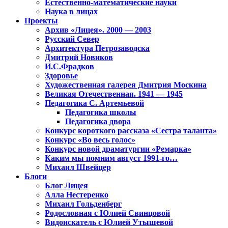
Естественно-математические науки
Наука в лицах
Проекты
Архив «Лицея». 2000 — 2003
Русский Север
Архитектура Петрозаводска
Дмитрий Новиков
И.С.Фрадков
Здоровье
Художественная галерея Дмитрия Москина
Великая Отечественная. 1941 — 1945
Педагогика С. Артемьевой
Педагогика школы
Педагогика двора
Конкурс короткого рассказа «Сестра таланта»
Конкурс «Во весь голос»
Конкурс новой драматургии «Ремарка»
Каким мы помним август 1991-го…
Михаил Швейцер
Блоги
Блог Лицея
Алла Нестеренко
Михаил Гольденберг
Родословная с Юлией Свинцовой
Видоискатель с Юлией Утышевой