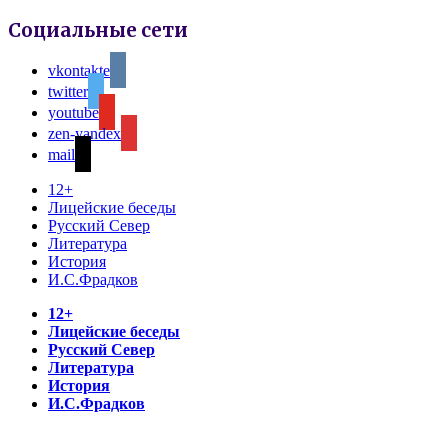
Социальные сети
vkontakte
twitter
youtube
zen-yandex
mail
12+
Лицейские беседы
Русский Север
Литература
История
И.С.Фрадков
12+
Лицейские беседы
Русский Север
Литература
История
И.С.Фрадков