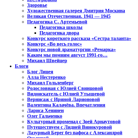
Здоровье
Художественная галерея Дмитрия Москина
Великая Отечественная. 1941 — 1945
Педагогика С. Артемьевой
Педагогика школы
Педагогика двора
Конкурс короткого рассказа «Сестра таланта»
Конкурс «Во весь голос»
Конкурс новой драматургии «Ремарка»
Каким мы помним август 1991-го…
Михаил Швейцер
Блоги
Блог Лицея
Алла Нестеренко
Михаил Гольденберг
Родословная с Юлией Свинцовой
Видоискатель с Юлией Утышевой
Вернисаж с Ириной Ларионовой
Валентина Калачёва. Впечатления
Лариса Хенинен
Олег Гальченко
Культурный променад с Зоей Арнаутовой
Путешествуем с Лидией Винокуровой
Лазурный Берег без пафоса с Александрой