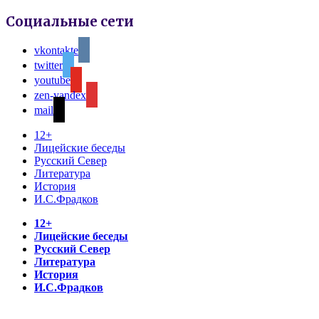
Социальные сети
vkontakte
twitter
youtube
zen-yandex
mail
12+
Лицейские беседы
Русский Север
Литература
История
И.С.Фрадков
12+
Лицейские беседы
Русский Север
Литература
История
И.С.Фрадков