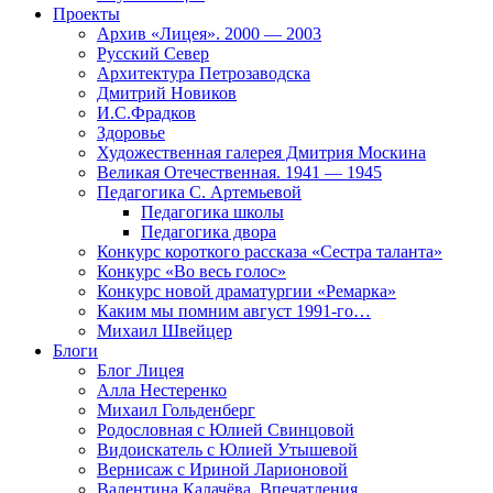
Проекты
Архив «Лицея». 2000 — 2003
Русский Север
Архитектура Петрозаводска
Дмитрий Новиков
И.С.Фрадков
Здоровье
Художественная галерея Дмитрия Москина
Великая Отечественная. 1941 — 1945
Педагогика С. Артемьевой
Педагогика школы
Педагогика двора
Конкурс короткого рассказа «Сестра таланта»
Конкурс «Во весь голос»
Конкурс новой драматургии «Ремарка»
Каким мы помним август 1991-го…
Михаил Швейцер
Блоги
Блог Лицея
Алла Нестеренко
Михаил Гольденберг
Родословная с Юлией Свинцовой
Видоискатель с Юлией Утышевой
Вернисаж с Ириной Ларионовой
Валентина Калачёва. Впечатления