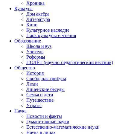
Хроника
Культура
Дом актёра
Литература
Кино
Культурное наследие
Парк культуры и чтения
Образование
Школа и вуз
Учитель
Реформы
ПОЛЁТ (научно-педагогический вестник)
Общество
История
Свободная трибуна
Люди
Лицейские беседы
Семья и дети
Путешествие
Утраты
Наука
Новости и факты
Гуманитарные науки
Естественно-математические науки
Наука в лицах