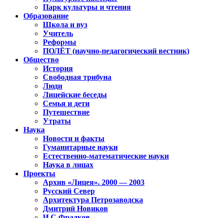
Парк культуры и чтения
Образование
Школа и вуз
Учитель
Реформы
ПОЛЁТ (научно-педагогический вестник)
Общество
История
Свободная трибуна
Люди
Лицейские беседы
Семья и дети
Путешествие
Утраты
Наука
Новости и факты
Гуманитарные науки
Естественно-математические науки
Наука в лицах
Проекты
Архив «Лицея». 2000 — 2003
Русский Север
Архитектура Петрозаводска
Дмитрий Новиков
И.С.Фрадков