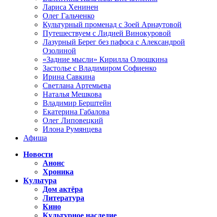
Лариса Хенинен
Олег Гальченко
Культурный променад с Зоей Арнаутовой
Путешествуем с Лидией Винокуровой
Лазурный Берег без пафоса с Александрой
Озолиной
«Задние мысли» Кирилла Олюшкина
Застолье с Владимиром Софиенко
Ирина Савкина
Светлана Артемьева
Наталья Мешкова
Владимир Берштейн
Екатерина Габалова
Олег Липовецкий
Илона Румянцева
Афиша
Новости
Анонс
Хроника
Культура
Дом актёра
Литература
Кино
Культурное наследие