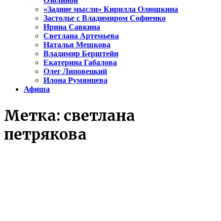
Озолиной
«Задние мысли» Кирилла Олюшкина
Застолье с Владимиром Софиенко
Ирина Савкина
Светлана Артемьева
Наталья Мешкова
Владимир Берштейн
Екатерина Габалова
Олег Липовецкий
Илона Румянцева
Афиша
Метка:
светлана
петрякова