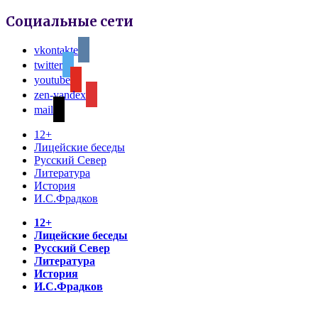
Социальные сети
vkontakte
twitter
youtube
zen-yandex
mail
12+
Лицейские беседы
Русский Север
Литература
История
И.С.Фрадков
12+
Лицейские беседы
Русский Север
Литература
История
И.С.Фрадков