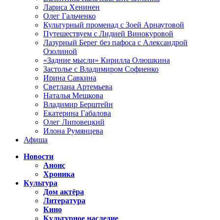
Лариса Хенинен
Олег Гальченко
Культурный променад с Зоей Арнаутовой
Путешествуем с Лидией Винокуровой
Лазурный Берег без пафоса с Александрой
Озолиной
«Задние мысли» Кирилла Олюшкина
Застолье с Владимиром Софиенко
Ирина Савкина
Светлана Артемьева
Наталья Мешкова
Владимир Берштейн
Екатерина Габалова
Олег Липовецкий
Илона Румянцева
Афиша
Новости
Анонс
Хроника
Культура
Дом актёра
Литература
Кино
Культурное наследие