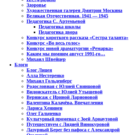
Здоровье
Художественная галерея Дмитрия Москина
Великая Отечественная. 1941 — 1945
Педагогика С. Артемьевой
Педагогика школы
Педагогика двора
Конкурс короткого рассказа «Сестра таланта»
Конкурс «Во весь голос»
Конкурс новой драматургии «Ремарка»
Каким мы помним август 1991-го…
Михаил Швейцер
Блоги
Блог Лицея
Алла Нестеренко
Михаил Гольденберг
Родословная с Юлией Свинцовой
Видоискатель с Юлией Утышевой
Вернисаж с Ириной Ларионовой
Валентина Калачёва. Впечатления
Лариса Хенинен
Олег Гальченко
Культурный променад с Зоей Арнаутовой
Путешествуем с Лидией Винокуровой
Лазурный Берег без пафоса с Александрой