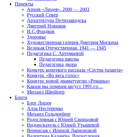
Проекты
Архив «Лицея». 2000 — 2003
Русский Север
Архитектура Петрозаводска
Дмитрий Новиков
И.С.Фрадков
Здоровье
Художественная галерея Дмитрия Москина
Великая Отечественная. 1941 — 1945
Педагогика С. Артемьевой
Педагогика школы
Педагогика двора
Конкурс короткого рассказа «Сестра таланта»
Конкурс «Во весь голос»
Конкурс новой драматургии «Ремарка»
Каким мы помним август 1991-го…
Михаил Швейцер
Блоги
Блог Лицея
Алла Нестеренко
Михаил Гольденберг
Родословная с Юлией Свинцовой
Видоискатель с Юлией Утышевой
Вернисаж с Ириной Ларионовой
Валентина Калачёва. Впечатления