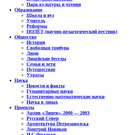
Парк культуры и чтения
Образование
Школа и вуз
Учитель
Реформы
ПОЛЁТ (научно-педагогический вестник)
Общество
История
Свободная трибуна
Люди
Лицейские беседы
Семья и дети
Путешествие
Утраты
Наука
Новости и факты
Гуманитарные науки
Естественно-математические науки
Наука в лицах
Проекты
Архив «Лицея». 2000 — 2003
Русский Север
Архитектура Петрозаводска
Дмитрий Новиков
И.С.Фрадков