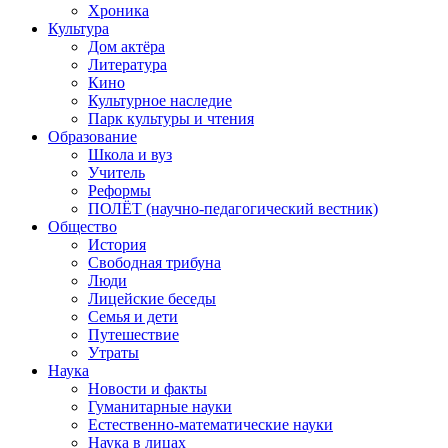
Хроника
Культура
Дом актёра
Литература
Кино
Культурное наследие
Парк культуры и чтения
Образование
Школа и вуз
Учитель
Реформы
ПОЛЁТ (научно-педагогический вестник)
Общество
История
Свободная трибуна
Люди
Лицейские беседы
Семья и дети
Путешествие
Утраты
Наука
Новости и факты
Гуманитарные науки
Естественно-математические науки
Наука в лицах