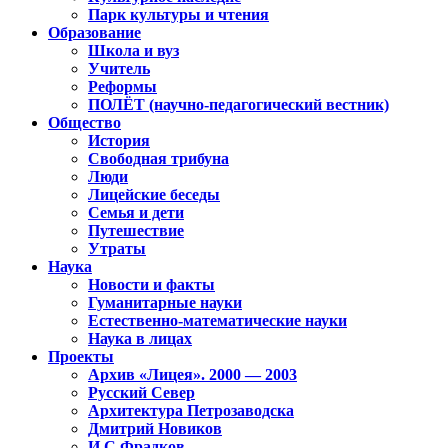
Парк культуры и чтения
Образование
Школа и вуз
Учитель
Реформы
ПОЛЁТ (научно-педагогический вестник)
Общество
История
Свободная трибуна
Люди
Лицейские беседы
Семья и дети
Путешествие
Утраты
Наука
Новости и факты
Гуманитарные науки
Естественно-математические науки
Наука в лицах
Проекты
Архив «Лицея». 2000 — 2003
Русский Север
Архитектура Петрозаводска
Дмитрий Новиков
И.С.Фрадков