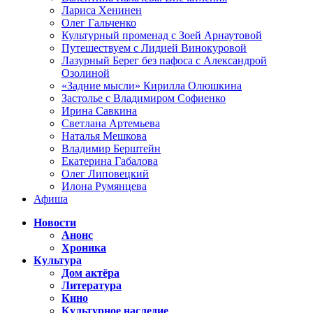
Лариса Хенинен
Олег Гальченко
Культурный променад с Зоей Арнаутовой
Путешествуем с Лидией Винокуровой
Лазурный Берег без пафоса с Александрой
Озолиной
«Задние мысли» Кирилла Олюшкина
Застолье с Владимиром Софиенко
Ирина Савкина
Светлана Артемьева
Наталья Мешкова
Владимир Берштейн
Екатерина Габалова
Олег Липовецкий
Илона Румянцева
Афиша
Новости
Анонс
Хроника
Культура
Дом актёра
Литература
Кино
Культурное наследие