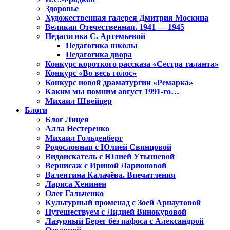
Здоровье
Художественная галерея Дмитрия Москина
Великая Отечественная. 1941 — 1945
Педагогика С. Артемьевой
Педагогика школы
Педагогика двора
Конкурс короткого рассказа «Сестра таланта»
Конкурс «Во весь голос»
Конкурс новой драматургии «Ремарка»
Каким мы помним август 1991-го…
Михаил Швейцер
Блоги
Блог Лицея
Алла Нестеренко
Михаил Гольденберг
Родословная с Юлией Свинцовой
Видоискатель с Юлией Утышевой
Вернисаж с Ириной Ларионовой
Валентина Калачёва. Впечатления
Лариса Хенинен
Олег Гальченко
Культурный променад с Зоей Арнаутовой
Путешествуем с Лидией Винокуровой
Лазурный Берег без пафоса с Александрой