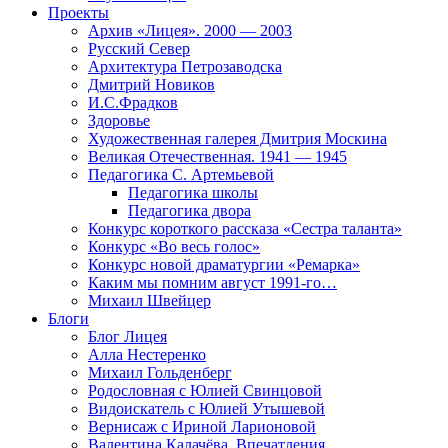
Проекты
Архив «Лицея». 2000 — 2003
Русский Север
Архитектура Петрозаводска
Дмитрий Новиков
И.С.Фрадков
Здоровье
Художественная галерея Дмитрия Москина
Великая Отечественная. 1941 — 1945
Педагогика С. Артемьевой
Педагогика школы
Педагогика двора
Конкурс короткого рассказа «Сестра таланта»
Конкурс «Во весь голос»
Конкурс новой драматургии «Ремарка»
Каким мы помним август 1991-го…
Михаил Швейцер
Блоги
Блог Лицея
Алла Нестеренко
Михаил Гольденберг
Родословная с Юлией Свинцовой
Видоискатель с Юлией Утышевой
Вернисаж с Ириной Ларионовой
Валентина Калачёва. Впечатления