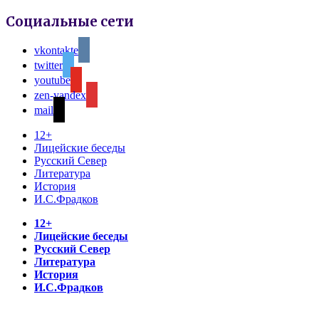
Социальные сети
vkontakte
twitter
youtube
zen-yandex
mail
12+
Лицейские беседы
Русский Север
Литература
История
И.С.Фрадков
12+
Лицейские беседы
Русский Север
Литература
История
И.С.Фрадков