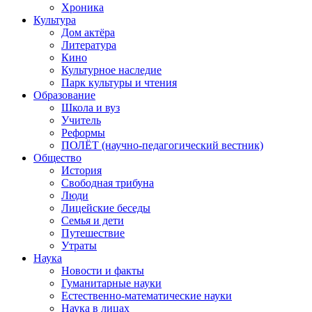
Хроника
Культура
Дом актёра
Литература
Кино
Культурное наследие
Парк культуры и чтения
Образование
Школа и вуз
Учитель
Реформы
ПОЛЁТ (научно-педагогический вестник)
Общество
История
Свободная трибуна
Люди
Лицейские беседы
Семья и дети
Путешествие
Утраты
Наука
Новости и факты
Гуманитарные науки
Естественно-математические науки
Наука в лицах