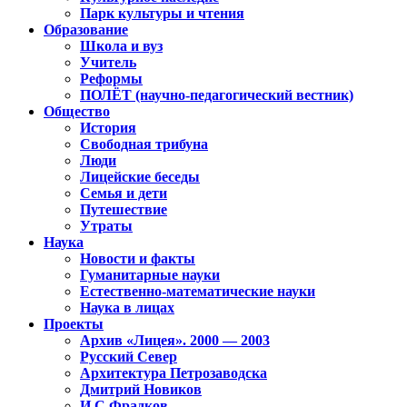
Парк культуры и чтения
Образование
Школа и вуз
Учитель
Реформы
ПОЛЁТ (научно-педагогический вестник)
Общество
История
Свободная трибуна
Люди
Лицейские беседы
Семья и дети
Путешествие
Утраты
Наука
Новости и факты
Гуманитарные науки
Естественно-математические науки
Наука в лицах
Проекты
Архив «Лицея». 2000 — 2003
Русский Север
Архитектура Петрозаводска
Дмитрий Новиков
И.С.Фрадков