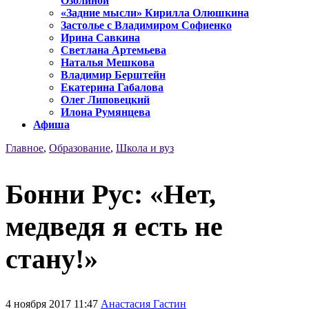
Озолиной
«Задние мысли» Кирилла Олюшкина
Застолье с Владимиром Софиенко
Ирина Савкина
Светлана Артемьева
Наталья Мешкова
Владимир Берштейн
Екатерина Габалова
Олег Липовецкий
Илона Румянцева
Афиша
Главное
,
Образование
,
Школа и вуз
Бонни Рус: «Нет,
медведя я есть не
стану!»
4 ноября 2017 11:47
Анастасия Гастин