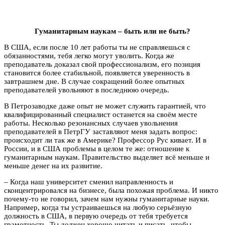
Гуманитарным наукам – быть или не быть?
В США, если после 10 лет работы ты не справляешься с
обязанностями, тебя легко могут уволить. Когда же
преподаватель доказал свой профессионализм, его позиция
становится более стабильной, появляется уверенность в
завтрашнем дне. В случае сокращений более опытных
преподавателей увольняют в последнюю очередь.
В Петрозаводке даже опыт не может служить гарантией, что
квалифицированный специалист останется на своём месте
работы. Несколько резонансных случаев увольнения
преподавателей в ПетрГУ заставляют меня задать вопрос:
происходит ли так же в Америке? Профессор Рус кивает. И в
России, и в США проблемы в целом те же: отношение к
гуманитарным наукам. Правительство выделяет всё меньше и
меньше денег на их развитие.
– Когда наш университет сменил направленность и
сконцентрировался на бизнесе, была похожая проблема. И никто
почему-то не говорил, зачем нам нужны гуманитарные науки.
Например, когда ты устраиваешься на любую серьёзную
должность в США, в первую очередь от тебя требуется
грамотность. Ты должен хорошо читать и писать, чтобы