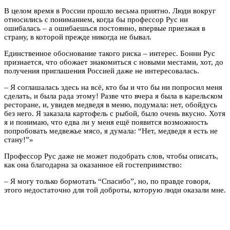
В целом время в России прошло весьма приятно. Люди вокруг
относились с пониманием, когда бы профессор Рус ни
ошибалась – а ошибаешься постоянно, впервые приезжая в
страну, в которой прежде никогда не бывал.
Единственное обоснование такого риска – интерес. Бонни Рус
признается, что обожает знакомиться с новыми местами, хот, до
получения приглашения Россией даже не интересовалась.
– Я соглашалась здесь на всё, кто бы и что бы ни попросил меня
сделать, и была рада этому! Разве что вчера я была в карельском
ресторане, и, увидев медведя в меню, подумала: нет, обойдусь
без него. Я заказала картофель с рыбой, было очень вкусно. Хотя
я и понимаю, что едва ли у меня ещё появится возможность
попробовать медвежье мясо, я думала: “Нет, медведя я есть не
стану!”»
Профессор Рус даже не может подобрать слов, чтобы описать,
как она благодарна за оказанное ей гостеприимство:
– Я могу только бормотать “Спасибо”, но, по правде говоря,
этого недостаточно для той доброты, которую люди оказали мне.