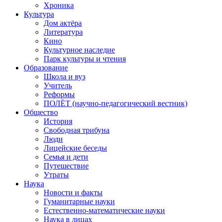
Хроника
Культура
Дом актёра
Литература
Кино
Культурное наследие
Парк культуры и чтения
Образование
Школа и вуз
Учитель
Реформы
ПОЛЁТ (научно-педагогический вестник)
Общество
История
Свободная трибуна
Люди
Лицейские беседы
Семья и дети
Путешествие
Утраты
Наука
Новости и факты
Гуманитарные науки
Естественно-математические науки
Наука в лицах