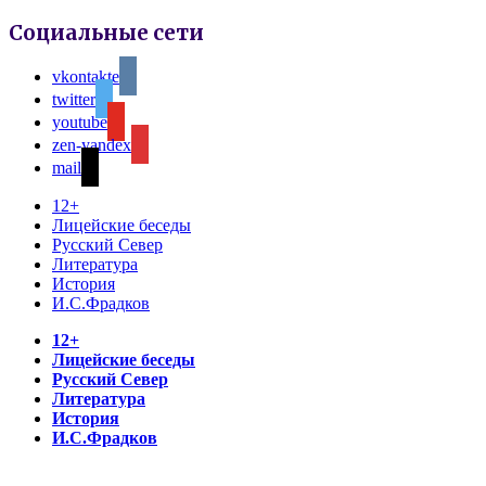
Социальные сети
vkontakte
twitter
youtube
zen-yandex
mail
12+
Лицейские беседы
Русский Север
Литература
История
И.С.Фрадков
12+
Лицейские беседы
Русский Север
Литература
История
И.С.Фрадков