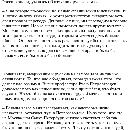
Россию она задумалась об изучении русского языка.
– Я не говорю по-русски, но я знаю французский и испанский. И
я читаю на этих языках. У компаративистской литературы есть
свои правила перевода. Двигаясь от них, мы переходим в теорию
и лингвистику. Новые знания помогают понять другие культуры.
Мир слишком занят персонализацией и индивидуализацией, а
компаративисты – это люди, которым хочется видеть больше
общего. Они хотят понять, как различия могут быть соотнесены,
как их можно понять, как наладить контакт. Думаю, это
стремление уникально для современного мира – и было бы
неплохо, если бы этого было больше.
Получается, американцы и русские на самом деле не так уж
отличаются. То, что нас объединяет, гораздо важнее того, что
делает нас разными. Визит профессора Рус в Петрозаводск
доказывает это как нельзя лучше, и она признаётся, что будет
скучать. Но что бы она как человек с другой ментальностью и
иным взглядом на вещи посоветовала нам?
– Больше всего меня расстраивает, как некоторые люди
несчастны, оставаясь тут, в Петрозаводске. Из-за того, что это
не Москва или Санкт-Петербург, многие чувствуют себя так,
словно здесь застряли. Не знаю, что такого есть у вас, но, куда
бы я ни пошла, везде вижу красоту. Я вижу потенциал и людей,