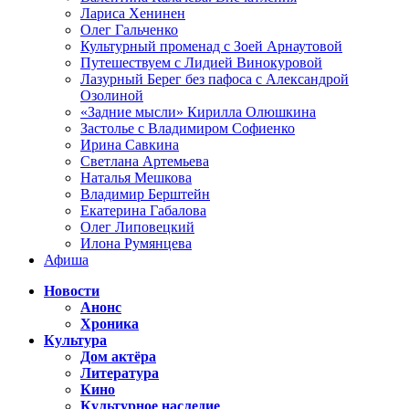
Лариса Хенинен
Олег Гальченко
Культурный променад с Зоей Арнаутовой
Путешествуем с Лидией Винокуровой
Лазурный Берег без пафоса с Александрой
Озолиной
«Задние мысли» Кирилла Олюшкина
Застолье с Владимиром Софиенко
Ирина Савкина
Светлана Артемьева
Наталья Мешкова
Владимир Берштейн
Екатерина Габалова
Олег Липовецкий
Илона Румянцева
Афиша
Новости
Анонс
Хроника
Культура
Дом актёра
Литература
Кино
Культурное наследие