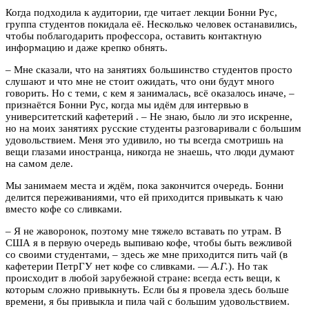
Когда подходила к аудитории, где читает лекции Бонни Рус,
группа студентов покидала её. Несколько человек останавились,
чтобы поблагодарить профессора, оставить контактную
информацию и даже крепко обнять.
– Мне сказали, что на занятиях большинство студентов просто
слушают и что мне не стоит ожидать, что они будут много
говорить. Но с теми, с кем я занималась, всё оказалось иначе, –
признаётся Бонни Рус, когда мы идём для интервью в
университетский кафетерий . – Не знаю, было ли это искренне,
но на моих занятиях русские студенты разговаривали с большим
удовольствием. Меня это удивило, но ты всегда смотришь на
вещи глазами иностранца, никогда не знаешь, что люди думают
на самом деле.
Мы занимаем места и ждём, пока закончится очередь. Бонни
делится переживаниями, что ей приходится привыкать к чаю
вместо кофе со сливками.
– Я не жаворонок, поэтому мне тяжело вставать по утрам. В
США я в первую очередь выпиваю кофе, чтобы быть вежливой
со своими студентами, – здесь же мне приходится пить чай (в
кафетерии ПетрГУ нет кофе со сливками. —
А.Г.
). Но так
происходит в любой зарубежной стране: всегда есть вещи, к
которым сложно привыкнуть. Если бы я провела здесь больше
времени, я бы привыкла и пила чай с большим удовольствием.