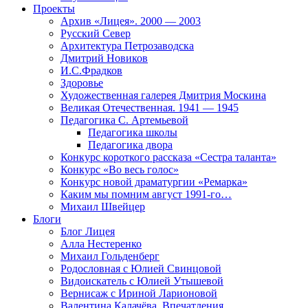
Проекты
Архив «Лицея». 2000 — 2003
Русский Север
Архитектура Петрозаводска
Дмитрий Новиков
И.С.Фрадков
Здоровье
Художественная галерея Дмитрия Москина
Великая Отечественная. 1941 — 1945
Педагогика С. Артемьевой
Педагогика школы
Педагогика двора
Конкурс короткого рассказа «Сестра таланта»
Конкурс «Во весь голос»
Конкурс новой драматургии «Ремарка»
Каким мы помним август 1991-го…
Михаил Швейцер
Блоги
Блог Лицея
Алла Нестеренко
Михаил Гольденберг
Родословная с Юлией Свинцовой
Видоискатель с Юлией Утышевой
Вернисаж с Ириной Ларионовой
Валентина Калачёва. Впечатления