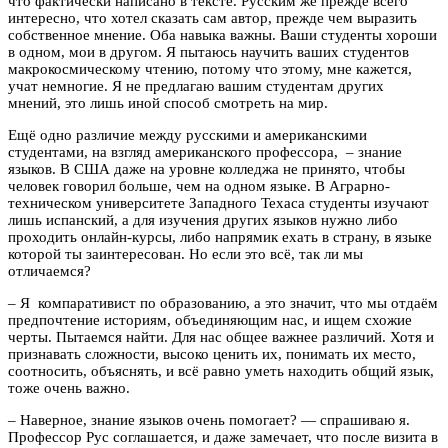
что фактически написано в тексте. Русским же прежде всего
интересно, что хотел сказать сам автор, прежде чем выразить
собственное мнение. Оба навыка важны. Ваши студенты хороши
в одном, мои в другом. Я пытаюсь научить ваших студентов
макрокосмическому чтению, потому что этому, мне кажется,
учат немногие. Я не предлагаю вашим студентам других
мнений, это лишь иной способ смотреть на мир.
Ещё одно различие между русскими и американскими
студентами, на взгляд американского профессора, – знание
языков. В США даже на уровне колледжа не принято, чтобы
человек говорил больше, чем на одном языке. В Аграрно-
техническом университете Западного Техаса студенты изучают
лишь испанский, а для изучения других языков нужно либо
проходить онлайн-курсы, либо напрямик ехать в страну, в языке
которой ты заинтересован. Но если это всё, так ли мы
отличаемся?
– Я компаративист по образованию, а это значит, что мы отдаём
предпочтение историям, объединяющим нас, и ищем схожие
черты. Пытаемся найти. Для нас общее важнее различий. Хотя и
признавать сложности, высоко ценить их, понимать их место,
соотносить, объяснять, и всё равно уметь находить общий язык,
тоже очень важно.
– Наверное, знание языков очень помогает? — спрашиваю я.
Профессор Рус соглашается, и даже замечает, что после визита в