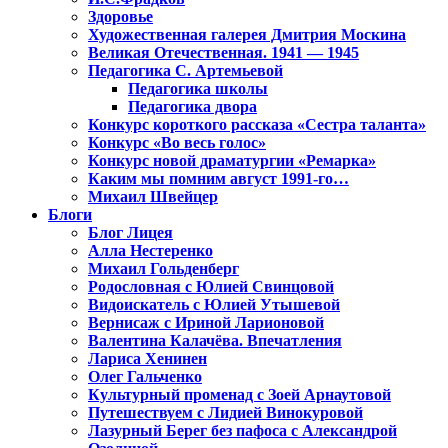
Здоровье
Художественная галерея Дмитрия Москина
Великая Отечественная. 1941 — 1945
Педагогика С. Артемьевой
Педагогика школы
Педагогика двора
Конкурс короткого рассказа «Сестра таланта»
Конкурс «Во весь голос»
Конкурс новой драматургии «Ремарка»
Каким мы помним август 1991-го…
Михаил Швейцер
Блоги
Блог Лицея
Алла Нестеренко
Михаил Гольденберг
Родословная с Юлией Свинцовой
Видоискатель с Юлией Утышевой
Вернисаж с Ириной Ларионовой
Валентина Калачёва. Впечатления
Лариса Хенинен
Олег Гальченко
Культурный променад с Зоей Арнаутовой
Путешествуем с Лидией Винокуровой
Лазурный Берег без пафоса с Александрой