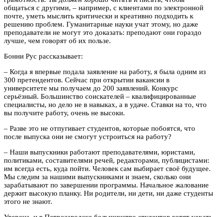
общаться с другими, – например, с клиентами по электронной
почте, уметь мыслить критически и креативно подходить к
решению проблем. Гуманитарные науки учат этому, но даже
преподаватели не могут это доказать: преподают они гораздо
лучше, чем говорят об их пользе.
Бонни Рус рассказывает:
– Когда я впервые подала заявление на работу, я была одним из
300 претендентов. Сейчас при открытии вакансии в
университете мы получаем до 200 заявлений. Конкурс
серьёзный. Большинство соискателей – квалифицированные
специалисты, но дело не в навыках, а в удаче. Ставки на то, что
вы получите работу, очень не высоки.
– Разве это не отпугивает студентов, которые побоятся, что
после выпуска они не смогут устроиться на работу?
– Наши выпускники работают преподавателями, юристами,
политиками, составителями речей, редакторами, публицистами:
им всегда есть, куда пойти. Человек сам выбирает своё будущее.
Мы следим за нашими выпускниками и знаем, сколько они
зарабатывают по завершении программы. Начальное жалование
держит высокую планку. Ни родители, ни дети, ни даже студенты
этого не знают.
Уверена, и в Петрозаводске большинство студентов хотят уехать