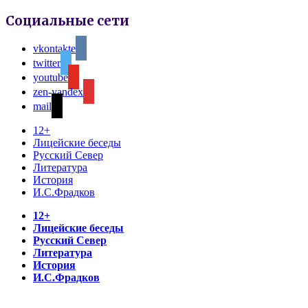
Социальные сети
vkontakte
twitter
youtube
zen-yandex
mail
12+
Лицейские беседы
Русский Север
Литература
История
И.С.Фрадков
12+
Лицейские беседы
Русский Север
Литература
История
И.С.Фрадков