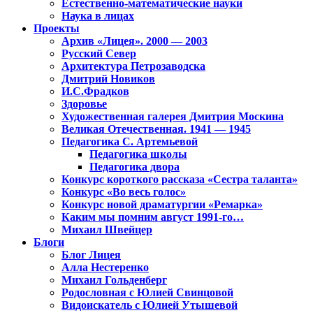
Естественно-математические науки
Наука в лицах
Проекты
Архив «Лицея». 2000 — 2003
Русский Север
Архитектура Петрозаводска
Дмитрий Новиков
И.С.Фрадков
Здоровье
Художественная галерея Дмитрия Москина
Великая Отечественная. 1941 — 1945
Педагогика С. Артемьевой
Педагогика школы
Педагогика двора
Конкурс короткого рассказа «Сестра таланта»
Конкурс «Во весь голос»
Конкурс новой драматургии «Ремарка»
Каким мы помним август 1991-го…
Михаил Швейцер
Блоги
Блог Лицея
Алла Нестеренко
Михаил Гольденберг
Родословная с Юлией Свинцовой
Видоискатель с Юлией Утышевой