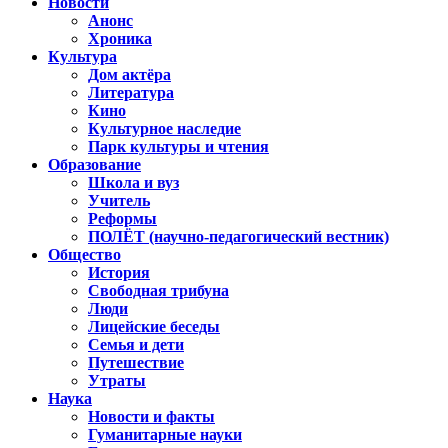
Новости
Анонс
Хроника
Культура
Дом актёра
Литература
Кино
Культурное наследие
Парк культуры и чтения
Образование
Школа и вуз
Учитель
Реформы
ПОЛЁТ (научно-педагогический вестник)
Общество
История
Свободная трибуна
Люди
Лицейские беседы
Семья и дети
Путешествие
Утраты
Наука
Новости и факты
Гуманитарные науки