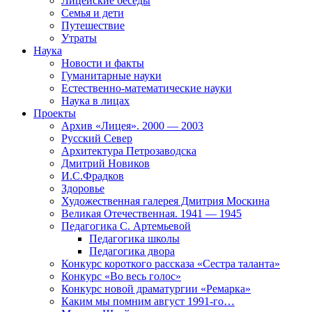
Лицейские беседы
Семья и дети
Путешествие
Утраты
Наука
Новости и факты
Гуманитарные науки
Естественно-математические науки
Наука в лицах
Проекты
Архив «Лицея». 2000 — 2003
Русский Север
Архитектура Петрозаводска
Дмитрий Новиков
И.С.Фрадков
Здоровье
Художественная галерея Дмитрия Москина
Великая Отечественная. 1941 — 1945
Педагогика С. Артемьевой
Педагогика школы
Педагогика двора
Конкурс короткого рассказа «Сестра таланта»
Конкурс «Во весь голос»
Конкурс новой драматургии «Ремарка»
Каким мы помним август 1991-го…