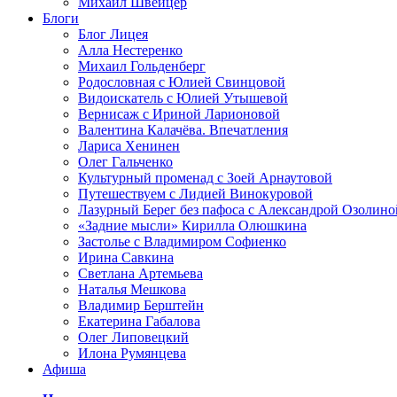
Михаил Швейцер
Блоги
Блог Лицея
Алла Нестеренко
Михаил Гольденберг
Родословная с Юлией Свинцовой
Видоискатель с Юлией Утышевой
Вернисаж с Ириной Ларионовой
Валентина Калачёва. Впечатления
Лариса Хенинен
Олег Гальченко
Культурный променад с Зоей Арнаутовой
Путешествуем с Лидией Винокуровой
Лазурный Берег без пафоса с Александрой Озолино
«Задние мысли» Кирилла Олюшкина
Застолье с Владимиром Софиенко
Ирина Савкина
Светлана Артемьева
Наталья Мешкова
Владимир Берштейн
Екатерина Габалова
Олег Липовецкий
Илона Румянцева
Афиша