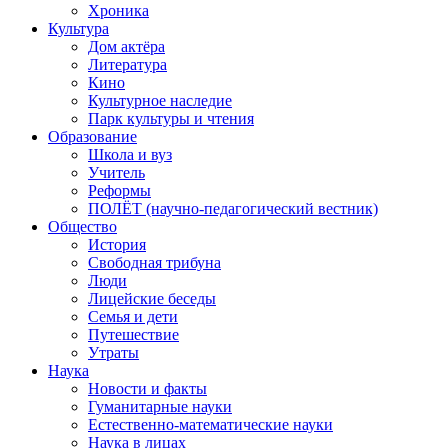
Хроника
Культура
Дом актёра
Литература
Кино
Культурное наследие
Парк культуры и чтения
Образование
Школа и вуз
Учитель
Реформы
ПОЛЁТ (научно-педагогический вестник)
Общество
История
Свободная трибуна
Люди
Лицейские беседы
Семья и дети
Путешествие
Утраты
Наука
Новости и факты
Гуманитарные науки
Естественно-математические науки
Наука в лицах