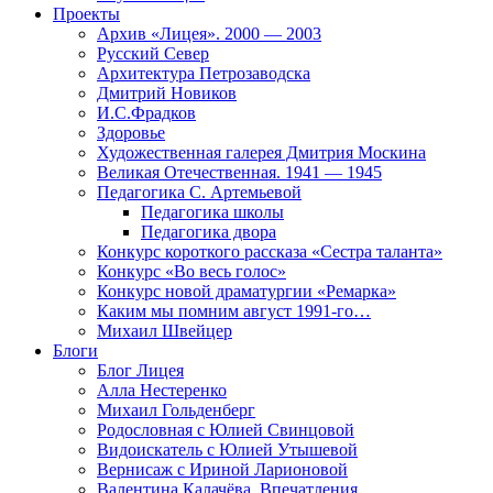
Проекты
Архив «Лицея». 2000 — 2003
Русский Север
Архитектура Петрозаводска
Дмитрий Новиков
И.С.Фрадков
Здоровье
Художественная галерея Дмитрия Москина
Великая Отечественная. 1941 — 1945
Педагогика С. Артемьевой
Педагогика школы
Педагогика двора
Конкурс короткого рассказа «Сестра таланта»
Конкурс «Во весь голос»
Конкурс новой драматургии «Ремарка»
Каким мы помним август 1991-го…
Михаил Швейцер
Блоги
Блог Лицея
Алла Нестеренко
Михаил Гольденберг
Родословная с Юлией Свинцовой
Видоискатель с Юлией Утышевой
Вернисаж с Ириной Ларионовой
Валентина Калачёва. Впечатления