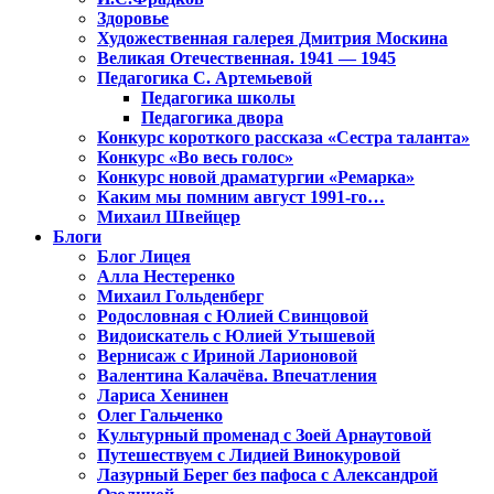
Здоровье
Художественная галерея Дмитрия Москина
Великая Отечественная. 1941 — 1945
Педагогика С. Артемьевой
Педагогика школы
Педагогика двора
Конкурс короткого рассказа «Сестра таланта»
Конкурс «Во весь голос»
Конкурс новой драматургии «Ремарка»
Каким мы помним август 1991-го…
Михаил Швейцер
Блоги
Блог Лицея
Алла Нестеренко
Михаил Гольденберг
Родословная с Юлией Свинцовой
Видоискатель с Юлией Утышевой
Вернисаж с Ириной Ларионовой
Валентина Калачёва. Впечатления
Лариса Хенинен
Олег Гальченко
Культурный променад с Зоей Арнаутовой
Путешествуем с Лидией Винокуровой
Лазурный Берег без пафоса с Александрой