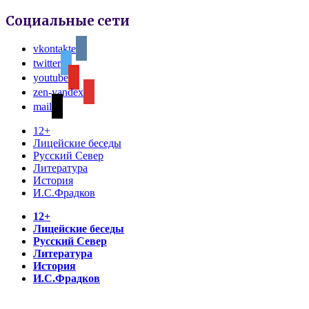
Социальные сети
vkontakte
twitter
youtube
zen-yandex
mail
12+
Лицейские беседы
Русский Север
Литература
История
И.С.Фрадков
12+
Лицейские беседы
Русский Север
Литература
История
И.С.Фрадков