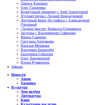
Лариса Хенинен
Олег Гальченко
Культурный променад с Зоей Арнаутовой
Путешествуем с Лидией Винокуровой
Лазурный Берег без пафоса с Александрой
Озолиной
«Задние мысли» Кирилла Олюшкина
Застолье с Владимиром Софиенко
Ирина Савкина
Светлана Артемьева
Наталья Мешкова
Владимир Берштейн
Екатерина Габалова
Олег Липовецкий
Илона Румянцева
Афиша
Новости
Анонс
Хроника
Культура
Дом актёра
Литература
Кино
Культурное наследие