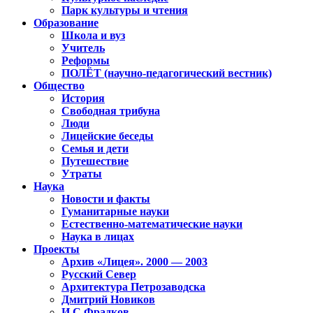
Парк культуры и чтения
Образование
Школа и вуз
Учитель
Реформы
ПОЛЁТ (научно-педагогический вестник)
Общество
История
Свободная трибуна
Люди
Лицейские беседы
Семья и дети
Путешествие
Утраты
Наука
Новости и факты
Гуманитарные науки
Естественно-математические науки
Наука в лицах
Проекты
Архив «Лицея». 2000 — 2003
Русский Север
Архитектура Петрозаводска
Дмитрий Новиков
И.С.Фрадков