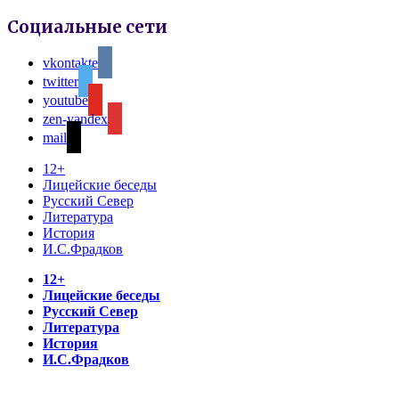
Социальные сети
vkontakte
twitter
youtube
zen-yandex
mail
12+
Лицейские беседы
Русский Север
Литература
История
И.С.Фрадков
12+
Лицейские беседы
Русский Север
Литература
История
И.С.Фрадков