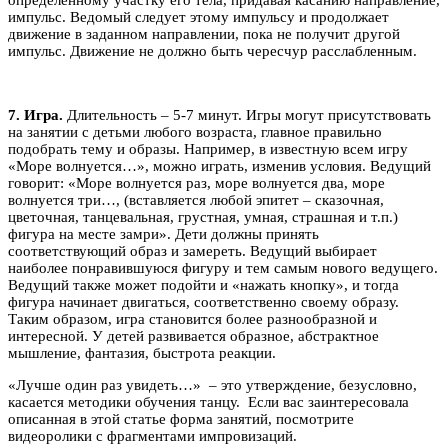
импульс. Ведомый следует этому импульсу и продолжает
движение в заданном направлении, пока не получит другой
импульс. Движение не должно быть чересчур расслабленным.
7. Игра.
Длительность – 5-7 минут. Игры могут присутствовать
на занятии с детьми любого возраста, главное правильно
подобрать тему и образы. Например, в известную всем игру
«Море волнуется…», можно играть, изменив условия. Ведущий
говорит: «Море волнуется раз, море волнуется два, море
волнуется три…, (вставляется любой эпитет – сказочная,
цветочная, танцевальная, грустная, умная, страшная и т.п.)
фигура на месте замри». Дети должны принять
соответствующий образ и замереть. Ведущий выбирает
наиболее понравившуюся фигуру и тем самым нового ведущего.
Ведущий также может подойти и «нажать кнопку», и тогда
фигура начинает двигаться, соответственно своему образу.
Таким образом, игра становится более разнообразной и
интересной. У детей развивается образное, абстрактное
мышление, фантазия, быстрота реакции.
«Лучше один раз увидеть…» – это утверждение, безусловно,
касается методики обучения танцу. Если вас заинтересовала
описанная в этой статье форма занятий, посмотрите
видеоролики с фрагментами импровизаций.