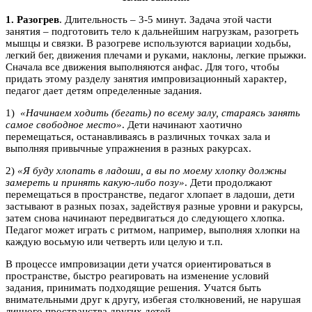
1. Разогрев
. Длительность – 3-5 минут. Задача этой части
занятия – подготовить тело к дальнейшим нагрузкам, разогреть
мышцы и связки. В разогреве используются вариации ходьбы,
легкий бег, движения плечами и руками, наклоны, легкие прыжки.
Сначала все движения выполняются анфас. Для того, чтобы
придать этому разделу занятия импровизационный характер,
педагог дает детям определенные задания.
1)
«Начинаем ходить (бегать) по всему залу, стараясь занять
самое свободное место»
. Дети начинают хаотично
перемещаться, останавливаясь в различных точках зала и
выполняя привычные упражнения в разных ракурсах.
2)
«Я буду хлопать в ладоши, а вы по моему хлопку должны
замереть и принять какую-либо позу»
. Дети продолжают
перемещаться в пространстве, педагог хлопает в ладоши, дети
застывают в разных позах, задействуя разные уровни и ракурсы,
затем снова начинают передвигаться до следующего хлопка.
Педагог может играть с ритмом, например, выполняя хлопки на
каждую восьмую или четверть или целую и т.п.
В процессе импровизации дети учатся ориентироваться в
пространстве, быстро реагировать на изменение условий
задания, принимать подходящие решения. Учатся быть
внимательными друг к другу, избегая столкновений, не нарушая
личного пространства других детей.