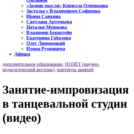
Озолиной
«Задние мысли» Кирилла Олюшкина
Застолье с Владимиром Софиенко
Ирина Савкина
Светлана Артемьева
Наталья Мешкова
Владимир Берштейн
Екатерина Габалова
Олег Липовецкий
Илона Румянцева
Афиша
дополнительное образование
,
ПОЛЁТ (научно-
педагогический вестник)
,
портреты занятий
Занятие-импровизация
в танцевальной студии
(видео)