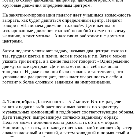
круговые движения определенным центром.
На занятии-импровизации педагог дает учащимся возможность
выбрать, как будет двигаться определенный центр. Педагог
говорит: «Начинаем движения головой». Дети начинают
изолированные движения головой по любой схеме по своему
желанию, в такт музыке. Аналогично работают и с другими
центрами.
Затем педагог усложняет задачу, называя два центра: голова и
таз, грудная клетка и плечи, ноги и голова и т.п. Затем можно
указать три центра, а в конце педагог говорит: «Одновременно
движутся все центры». Дети незаметно для себя начинают
танцевать. И даже если они были скованы и застенчивы, это
упражнение раскрепощает, повышает уверенность в себе и
готовит к более сложным заданиям на импровизацию.
4. Танец-образ.
Длительность – 5-7 минут. В этом разделе
занятия педагог выбирает несколько разных по характеру
музыкальных композиций и подбирает соответствующие образы.
Дети танцуют, импровизируя согласно заданному образу.
Педагог может дополнительно рассказать об этом образе.
Например, сказать, что кактус очень колючий и ядовитый; ветер
сначала ласковый и нежный, а затем холодный и порывистый и