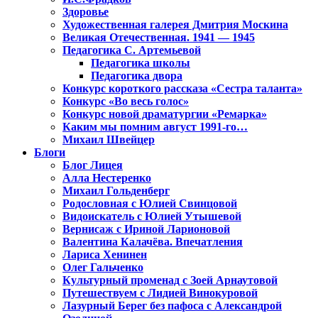
Здоровье
Художественная галерея Дмитрия Москина
Великая Отечественная. 1941 — 1945
Педагогика С. Артемьевой
Педагогика школы
Педагогика двора
Конкурс короткого рассказа «Сестра таланта»
Конкурс «Во весь голос»
Конкурс новой драматургии «Ремарка»
Каким мы помним август 1991-го…
Михаил Швейцер
Блоги
Блог Лицея
Алла Нестеренко
Михаил Гольденберг
Родословная с Юлией Свинцовой
Видоискатель с Юлией Утышевой
Вернисаж с Ириной Ларионовой
Валентина Калачёва. Впечатления
Лариса Хенинен
Олег Гальченко
Культурный променад с Зоей Арнаутовой
Путешествуем с Лидией Винокуровой
Лазурный Берег без пафоса с Александрой