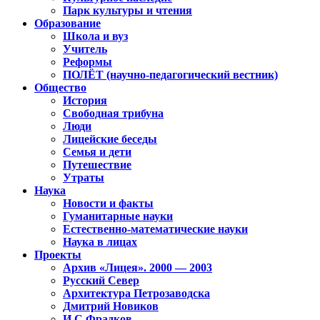
Парк культуры и чтения
Образование
Школа и вуз
Учитель
Реформы
ПОЛЁТ (научно-педагогический вестник)
Общество
История
Свободная трибуна
Люди
Лицейские беседы
Семья и дети
Путешествие
Утраты
Наука
Новости и факты
Гуманитарные науки
Естественно-математические науки
Наука в лицах
Проекты
Архив «Лицея». 2000 — 2003
Русский Север
Архитектура Петрозаводска
Дмитрий Новиков
И.С.Фрадков