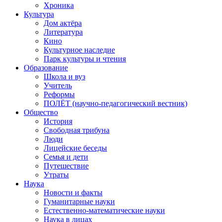
Хроника
Культура
Дом актёра
Литература
Кино
Культурное наследие
Парк культуры и чтения
Образование
Школа и вуз
Учитель
Реформы
ПОЛЁТ (научно-педагогический вестник)
Общество
История
Свободная трибуна
Люди
Лицейские беседы
Семья и дети
Путешествие
Утраты
Наука
Новости и факты
Гуманитарные науки
Естественно-математические науки
Наука в лицах