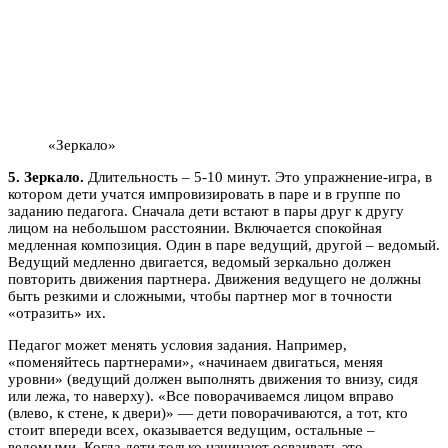
«Зеркало»
5. Зеркало.
Длительность – 5-10 минут. Это упражнение-игра, в
котором дети учатся импровизировать в паре и в группе по
заданию педагога. Сначала дети встают в пары друг к другу
лицом на небольшом расстоянии. Включается спокойная
медленная композиция. Один в паре ведущий, другой – ведомый.
Ведущий медленно двигается, ведомый зеркально должен
повторить движения партнера. Движения ведущего не должны
быть резкими и сложными, чтобы партнер мог в точности
«отразить» их.
Педагог может менять условия задания. Например,
«поменяйтесь партнерами», «начинаем двигаться, меняя
уровни» (ведущий должен выполнять движения то внизу, сидя
или лежа, то наверху). «Все поворачиваемся лицом вправо
(влево, к стене, к двери)» — дети поворачиваются, а тот, кто
стоит впереди всех, оказывается ведущим, остальные –
ведомыми. Когда дети только начинают осваивать это