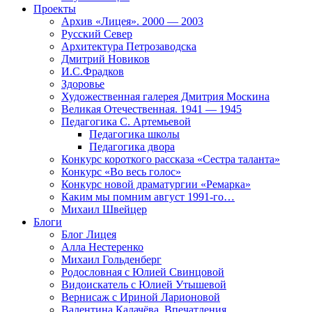
Проекты
Архив «Лицея». 2000 — 2003
Русский Север
Архитектура Петрозаводска
Дмитрий Новиков
И.С.Фрадков
Здоровье
Художественная галерея Дмитрия Москина
Великая Отечественная. 1941 — 1945
Педагогика С. Артемьевой
Педагогика школы
Педагогика двора
Конкурс короткого рассказа «Сестра таланта»
Конкурс «Во весь голос»
Конкурс новой драматургии «Ремарка»
Каким мы помним август 1991-го…
Михаил Швейцер
Блоги
Блог Лицея
Алла Нестеренко
Михаил Гольденберг
Родословная с Юлией Свинцовой
Видоискатель с Юлией Утышевой
Вернисаж с Ириной Ларионовой
Валентина Калачёва. Впечатления