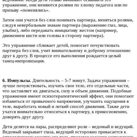
упражнение, они меняются ролями по хлопку педагога или по
призыву «поменялись».
Затем они учатся без слов понимать партнера, меняться ролями,
следуя невербальным знакам партнера (выражению глаз, лица,
улыбке), либо передавать инициативу жестом (например,
движением кисти или головы в сторону партнера).
Это упражнение сближает детей, помогает почувствовать
партнера без слов, учит внимательному и доброму отношению
друг к другу. В процессе его выполнения рождается целый
танец-импровизация.
6. Импульсы.
Длительность – 5-7 минут. Задача упражнения –
лучше почувствовать, изучить свое тело, его отдельные части,
что заставляет их двигаться, силу и объем движения. Подобные
упражнения имеют психотерапевтический эффект, они помогают
избавиться от привычного напряжения, улучшить ощущения в
теле, выработать новый и легкий способ движения. Также дети
учатся внимательно относиться к партнеру, к прикосновению,
доверять друг другу.
Дети делятся на пары, распределяют роли – ведомый и ведущий.
Ведомый закрывает глаза, ведущий осторожно прикасается к
определенному участку его тела, придавая касанию направление,