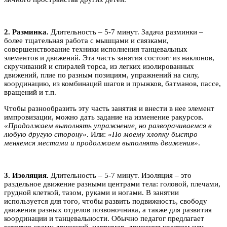
2. Разминка.
Длительность – 5-7 минут. Задача разминки –
более тщательная работа с мышцами и связками,
совершенствование техники исполнения танцевальных
элементов и движений. Эта часть занятия состоит из наклонов,
скручиваний и спиралей торса, из легких изолированных
движений, плие по разным позициям, упражнений на силу,
координацию, из комбинаций шагов и прыжков, батманов, пассе,
вращений и т.п.
Чтобы разнообразить эту часть занятия и внести в нее элемент
импровизации, можно дать задание на изменение ракурсов.
«Продолжаем выполнять упражнение, но разворачиваемся в
любую другую сторону»
. Или:
«По моему хлопку быстро
меняемся местами и продолжаем выполнять движения»
.
3. Изоляция.
Длительность – 5-7 минут. Изоляция – это
раздельное движение разными центрами тела: головой, плечами,
грудной клеткой, тазом, руками и ногами. В занятии
используется для того, чтобы развить подвижность, свободу
движения разных отделов позвоночника, а также для развития
координации и танцевальности. Обычно педагог предлагает
готовую схему движений, например, движения крестом или