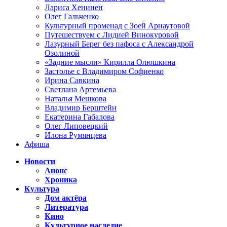
Лариса Хенинен
Олег Гальченко
Культурный променад с Зоей Арнаутовой
Путешествуем с Лидией Винокуровой
Лазурный Берег без пафоса с Александрой
Озолиной
«Задние мысли» Кирилла Олюшкина
Застолье с Владимиром Софиенко
Ирина Савкина
Светлана Артемьева
Наталья Мешкова
Владимир Берштейн
Екатерина Габалова
Олег Липовецкий
Илона Румянцева
Афиша
Новости
Анонс
Хроника
Культура
Дом актёра
Литература
Кино
Культурное наследие