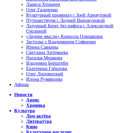
Лариса Хенинен
Олег Гальченко
Культурный променад с Зоей Арнаутовой
Путешествуем с Лидией Винокуровой
Лазурный Берег без пафоса с Александрой
Озолиной
«Задние мысли» Кирилла Олюшкина
Застолье с Владимиром Софиенко
Ирина Савкина
Светлана Артемьева
Наталья Мешкова
Владимир Берштейн
Екатерина Габалова
Олег Липовецкий
Илона Румянцева
Афиша
Новости
Анонс
Хроника
Культура
Дом актёра
Литература
Кино
Культурное наследие