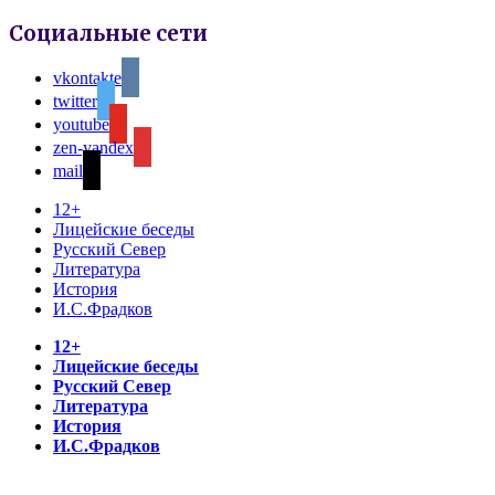
Социальные сети
vkontakte
twitter
youtube
zen-yandex
mail
12+
Лицейские беседы
Русский Север
Литература
История
И.С.Фрадков
12+
Лицейские беседы
Русский Север
Литература
История
И.С.Фрадков