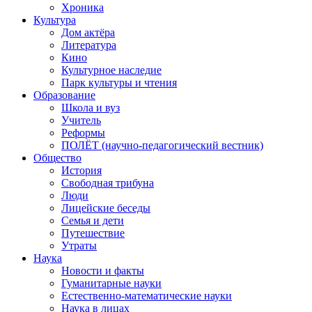
Хроника
Культура
Дом актёра
Литература
Кино
Культурное наследие
Парк культуры и чтения
Образование
Школа и вуз
Учитель
Реформы
ПОЛЁТ (научно-педагогический вестник)
Общество
История
Свободная трибуна
Люди
Лицейские беседы
Семья и дети
Путешествие
Утраты
Наука
Новости и факты
Гуманитарные науки
Естественно-математические науки
Наука в лицах