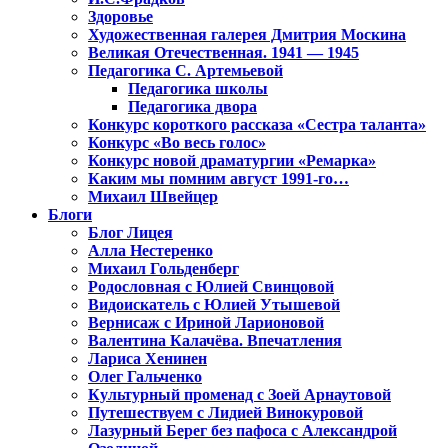
Здоровье
Художественная галерея Дмитрия Москина
Великая Отечественная. 1941 — 1945
Педагогика С. Артемьевой
Педагогика школы
Педагогика двора
Конкурс короткого рассказа «Сестра таланта»
Конкурс «Во весь голос»
Конкурс новой драматургии «Ремарка»
Каким мы помним август 1991-го…
Михаил Швейцер
Блоги
Блог Лицея
Алла Нестеренко
Михаил Гольденберг
Родословная с Юлией Свинцовой
Видоискатель с Юлией Утышевой
Вернисаж с Ириной Ларионовой
Валентина Калачёва. Впечатления
Лариса Хенинен
Олег Гальченко
Культурный променад с Зоей Арнаутовой
Путешествуем с Лидией Винокуровой
Лазурный Берег без пафоса с Александрой