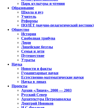
Парк культуры и чтения
Образование
Школа и вуз
Учитель
Реформы
ПОЛЁТ (научно-педагогический вестник)
Общество
История
Свободная трибуна
Люди
Лицейские беседы
Семья и дети
Путешествие
Утраты
Наука
Новости и факты
Гуманитарные науки
Естественно-математические науки
Наука в лицах
Проекты
Архив «Лицея». 2000 — 2003
Русский Север
Архитектура Петрозаводска
Дмитрий Новиков
И.С.Фрадков