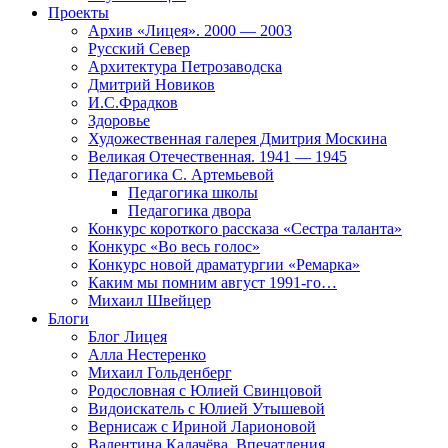
Проекты
Архив «Лицея». 2000 — 2003
Русский Север
Архитектура Петрозаводска
Дмитрий Новиков
И.С.Фрадков
Здоровье
Художественная галерея Дмитрия Москина
Великая Отечественная. 1941 — 1945
Педагогика С. Артемьевой
Педагогика школы
Педагогика двора
Конкурс короткого рассказа «Сестра таланта»
Конкурс «Во весь голос»
Конкурс новой драматургии «Ремарка»
Каким мы помним август 1991-го…
Михаил Швейцер
Блоги
Блог Лицея
Алла Нестеренко
Михаил Гольденберг
Родословная с Юлией Свинцовой
Видоискатель с Юлией Утышевой
Вернисаж с Ириной Ларионовой
Валентина Калачёва. Впечатления