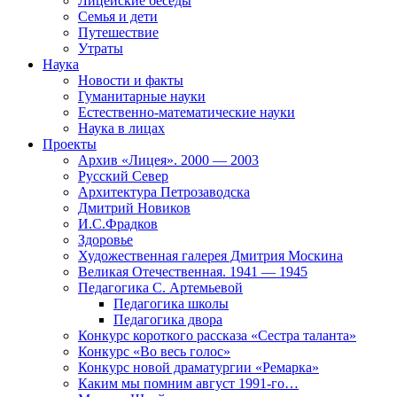
Лицейские беседы
Семья и дети
Путешествие
Утраты
Наука
Новости и факты
Гуманитарные науки
Естественно-математические науки
Наука в лицах
Проекты
Архив «Лицея». 2000 — 2003
Русский Север
Архитектура Петрозаводска
Дмитрий Новиков
И.С.Фрадков
Здоровье
Художественная галерея Дмитрия Москина
Великая Отечественная. 1941 — 1945
Педагогика С. Артемьевой
Педагогика школы
Педагогика двора
Конкурс короткого рассказа «Сестра таланта»
Конкурс «Во весь голос»
Конкурс новой драматургии «Ремарка»
Каким мы помним август 1991-го…