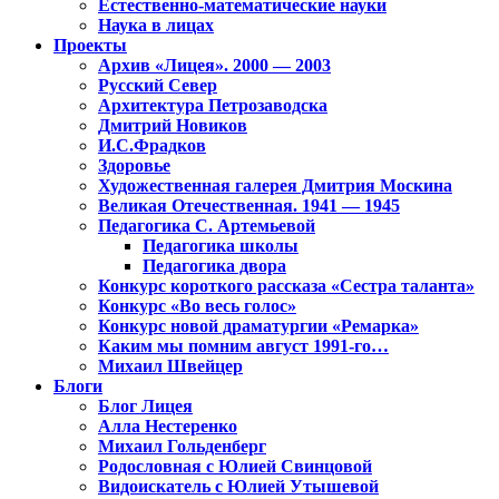
Естественно-математические науки
Наука в лицах
Проекты
Архив «Лицея». 2000 — 2003
Русский Север
Архитектура Петрозаводска
Дмитрий Новиков
И.С.Фрадков
Здоровье
Художественная галерея Дмитрия Москина
Великая Отечественная. 1941 — 1945
Педагогика С. Артемьевой
Педагогика школы
Педагогика двора
Конкурс короткого рассказа «Сестра таланта»
Конкурс «Во весь голос»
Конкурс новой драматургии «Ремарка»
Каким мы помним август 1991-го…
Михаил Швейцер
Блоги
Блог Лицея
Алла Нестеренко
Михаил Гольденберг
Родословная с Юлией Свинцовой
Видоискатель с Юлией Утышевой