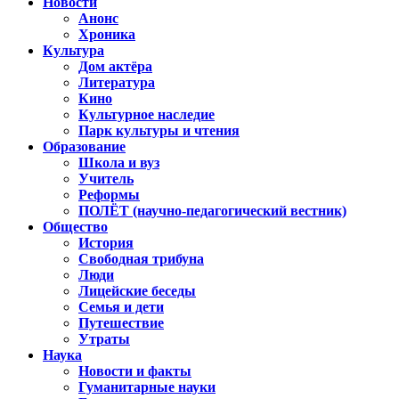
Новости
Анонс
Хроника
Культура
Дом актёра
Литература
Кино
Культурное наследие
Парк культуры и чтения
Образование
Школа и вуз
Учитель
Реформы
ПОЛЁТ (научно-педагогический вестник)
Общество
История
Свободная трибуна
Люди
Лицейские беседы
Семья и дети
Путешествие
Утраты
Наука
Новости и факты
Гуманитарные науки