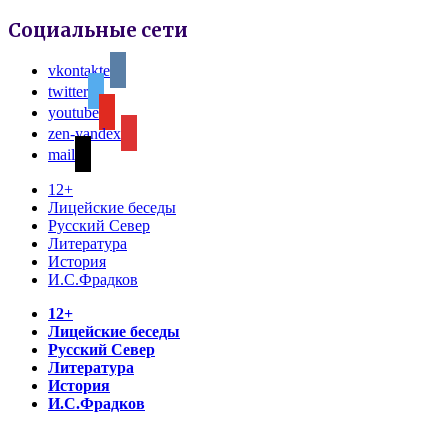
Социальные сети
vkontakte
twitter
youtube
zen-yandex
mail
12+
Лицейские беседы
Русский Север
Литература
История
И.С.Фрадков
12+
Лицейские беседы
Русский Север
Литература
История
И.С.Фрадков