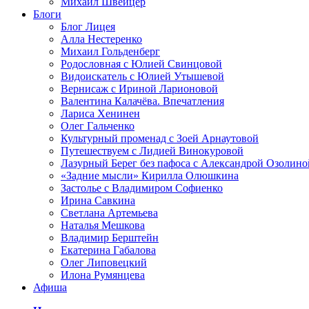
Михаил Швейцер
Блоги
Блог Лицея
Алла Нестеренко
Михаил Гольденберг
Родословная с Юлией Свинцовой
Видоискатель с Юлией Утышевой
Вернисаж с Ириной Ларионовой
Валентина Калачёва. Впечатления
Лариса Хенинен
Олег Гальченко
Культурный променад с Зоей Арнаутовой
Путешествуем с Лидией Винокуровой
Лазурный Берег без пафоса с Александрой Озолино
«Задние мысли» Кирилла Олюшкина
Застолье с Владимиром Софиенко
Ирина Савкина
Светлана Артемьева
Наталья Мешкова
Владимир Берштейн
Екатерина Габалова
Олег Липовецкий
Илона Румянцева
Афиша