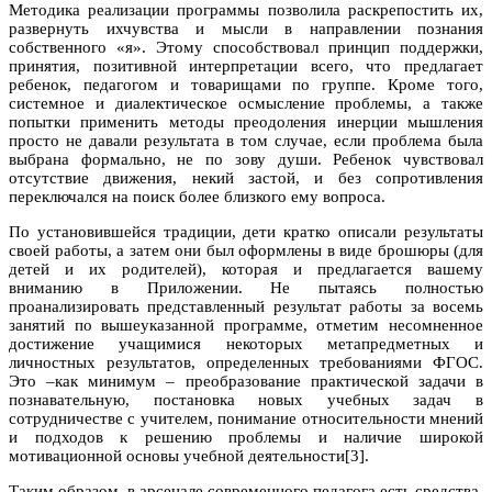
Методика реализации программы позволила раскрепостить их,
развернуть ихчувства и мысли в направлении познания
собственного «я». Этому способствовал принцип поддержки,
принятия, позитивной интерпретации всего, что предлагает
ребенок, педагогом и товарищами по группе. Кроме того,
системное и диалектическое осмысление проблемы, а также
попытки применить методы преодоления инерции мышления
просто не давали результата в том случае, если проблема была
выбрана формально, не по зову души. Ребенок чувствовал
отсутствие движения, некий застой, и без сопротивления
переключался на поиск более близкого ему вопроса.
По установившейся традиции, дети кратко описали результаты
своей работы, а затем они был оформлены в виде брошюры (для
детей и их родителей), которая и предлагается вашему
вниманию в Приложении. Не пытаясь полностью
проанализировать представленный результат работы за восемь
занятий по вышеуказанной программе, отметим несомненное
достижение учащимися некоторых метапредметных и
личностных результатов, определенных требованиями ФГОС.
Это –как минимум – преобразование практической задачи в
познавательную, постановка новых учебных задач в
сотрудничестве с учителем, понимание относительности мнений
и подходов к решению проблемы и наличие широкой
мотивационной основы учебной деятельности[3].
Таким образом, в арсенале современного педагога есть средства,