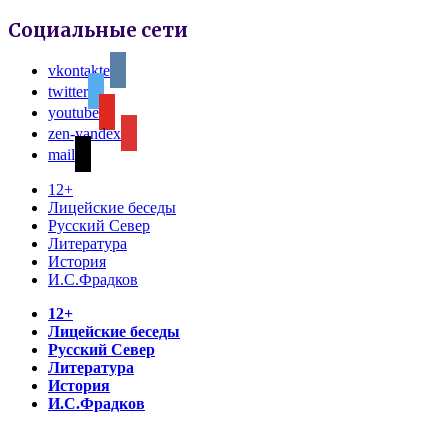
Социальные сети
vkontakte
twitter
youtube
zen-yandex
mail
12+
Лицейские беседы
Русский Север
Литература
История
И.С.Фрадков
12+
Лицейские беседы
Русский Север
Литература
История
И.С.Фрадков