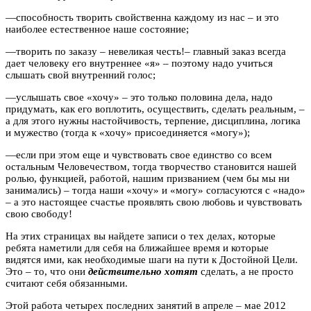
—
способность творить свойственна каждому из нас – и это
наиболее естественное наше состояние;
—
творить по заказу – невеликая честь!– главный заказ всегда
дает человеку его внутреннее «я» – поэтому надо учиться
слышать свой внутренний голос;
—
услышать свое «хочу» – это только половина дела, надо
придумать, как его воплотить, осуществить, сделать реальным, –
а для этого нужны настойчивость, терпение, дисциплина, логика
и мужество (тогда к «хочу» присоединяется «могу»);
—
если при этом еще и чувствовать свое единство со всем
остальным Человечеством, тогда творчество становится нашей
ролью, функцией, работой, нашим призванием (чем бы мы ни
занимались) – тогда наши «хочу» и «могу» согласуются с «надо»
– а это настоящее счастье проявлять свою любовь и чувствовать
свою свободу!
На этих страницах вы найдете записи о тех делах, которые
ребята наметили для себя на ближайшее время и которые
видятся ими, как необходимые шаги на пути к Достойной Цели.
Это – то, что они
действительно хотят
сделать, а не просто
считают себя обязанными.
Этой работа четырех последних занятий в апреле – мае 2012