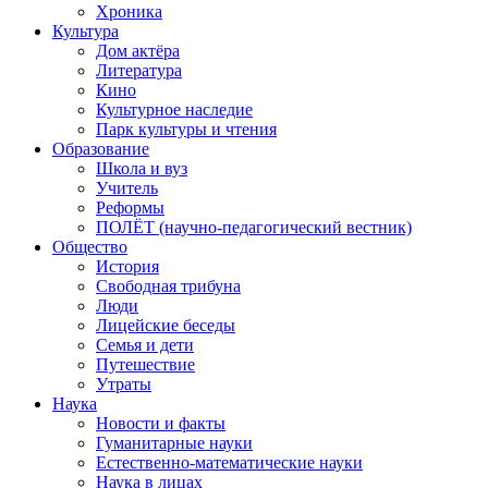
Хроника
Культура
Дом актёра
Литература
Кино
Культурное наследие
Парк культуры и чтения
Образование
Школа и вуз
Учитель
Реформы
ПОЛЁТ (научно-педагогический вестник)
Общество
История
Свободная трибуна
Люди
Лицейские беседы
Семья и дети
Путешествие
Утраты
Наука
Новости и факты
Гуманитарные науки
Естественно-математические науки
Наука в лицах