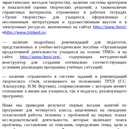
эвристических методов творчества, наличие системы критериев
и показателей оценки творческих решений, а такженаличие
справочных материалов, отраженных в рабочих тетрадях
«Уроки творчества» для учащихся, оформленных с
несомненным литературным и художественным вкусом и в
электронных ресурсах, выложенных на сайтах
http
://
www
.
jlproj
/
и
;
http
://
www
.
trizland
.
ru
— наличие подробных рекомендаций для педагогов,
представленных в учебно-методическом пособии «Организация
продуктивной деятельности учащихся на основе ТРИЗ» и на
сайте
, содержащих методический
http
://
www
.
jlproj
.
org
/
конструктор для создания оптимально соответствующих
условиям реализации программы учебных ситуаций;
— наличие отраженного в системе заданий и рекомендаций
творческого стиля, основанного на положениях ТРТЛ (Г.С.
Альтшуллер, И.М. Верткин), соприкосновение с которым меняет
отношение к жизни как учащихся, так и педагога, реализующего
программу.
Ниже мы приводим результат первых восьми занятий по
программе для четвертого класса, нацеленных на овладение
технологией работы человека с проблемой на первых этапах
исследовательской деятельности, которые включают поиск
проблемы, составление ее описания, определение темы, цели и