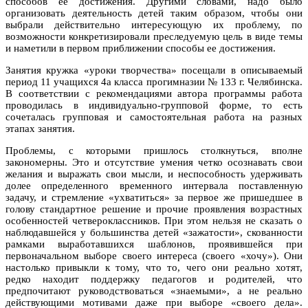
способов ее достижения. Другими словами, надо было
организовать деятельность детей таким образом, чтобы они
выбрали действительно интересующую их проблему, по
возможности конкретизировали преследуемую цель в виде темы
и наметили в первом приближении способы ее достижения.
Занятия кружка «уроки творчества» посещали в описываемый
период 11 учащихся 4а класса прогимназии № 133 г. Челябинска.
В соответствии с рекомендациями автора программы работа
проводилась в индивидуально-групповой форме, то есть
сочеталась групповая и самостоятельная работа на разных
этапах занятия.
Проблемы, с которыми пришлось столкнуться, вполне
закономерны. Это и отсутствие умения четко осознавать свои
желания и выражать свои мысли, и неспособность удерживать
долее определенного временного интервала поставленную
задачу, и стремление «ухватиться» за первое же пришедшее в
голову стандартное решение и прочие проявления возрастных
особенностей четвероклассников. При этом нельзя не сказать о
наблюдавшейся у большинства детей «зажатости», скованности
рамками выработавшихся шаблонов, проявившейся при
первоначальном выборе своего интереса (своего «хочу»). Они
настолько привыкли к тому, что то, чего они реально хотят,
редко находит поддержку педагогов и родителей, что
предпочитают руководствоваться «знаемыми», а не реально
действующими мотивами даже при выборе «своего дела».