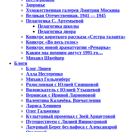
Здоровье
Художественная галерея Дмитрия Москина
Великая Отечественная. 1941 — 1945
Педагогика С. Артемьевой
Педагогика школы
Педагогика двора
Конкурс короткого рассказа «Сестра таланта»
Конкурс «Во весь голос»
Конкурс новой драматургии «Ремарка»
Каким мы помним август 1991-го…
Михаил Швейцер
Блоги
Блог Лицея
Алла Нестеренко
Михаил Гольденберг
Родословная с Юлией Свинцовой
Видоискатель с Юлией Утышевой
Вернисаж с Ириной Ларионовой
Валентина Калачёва. Впечатления
Лариса Хенинен
Олег Гальченко
Культурный променад с Зоей Арнаутовой
Путешествуем с Лидией Винокуровой
Лазурный Берег без пафоса с Александрой