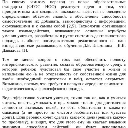
По своему замыслу переход на новые образовательные
стандарты (ФГОС НОО) реализует идею о том, что
приоритетным для младшего школьника является не овладение
определенным объемом знаний, а обеспечение способности
самостоятельно их добывать, взаимодействуя с информацией,
окружающими и с самим собой [2,5]. Технологии организации
такого взаимодействия, включающего основные атрибуты
умения учиться, разработаны в русле системно-деятельностного
подхода, наиболее последовательно реализованного на наш
взгляд в системе развивающего обучения Д.Б. Эльконина – В.В.
Давыдова [1].
Тем не менее вопрос о том, как обеспечить полноту
интерпсихического развития, создать образовательную среду, в
которой ребенок чувствовал бы свое участие в жизни и
наполнение ею (а не оторванность от собственной жизни для
якобы необходимой подготовки к ней), остается открытым.
Возможно, потому, что требует в первую очередь не психолого–
педагогического, а философского подхода.
Ведь эффективно учиться учиться, точно так же, как и учиться
читать, писать, умножать и пр., можно только для достижения
личностно значимых целей, то есть обязательно с каким-то
смыслом (а не просто из чистого любопытства или чувства
долга). Если ребенок хочет сделать какое-то дело (решить какую-
то проблему), и видит, что для этого ему не хватает владения
знаниями, способами действий, он будет неподдельно