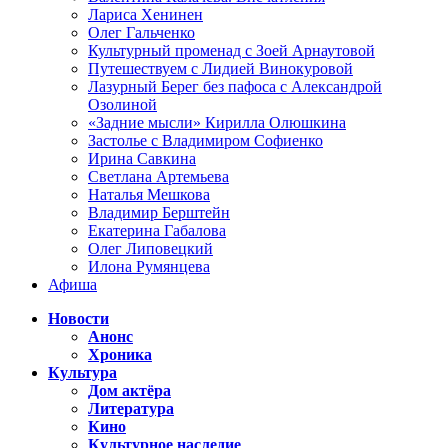
Лариса Хенинен
Олег Гальченко
Культурный променад с Зоей Арнаутовой
Путешествуем с Лидией Винокуровой
Лазурный Берег без пафоса с Александрой
Озолиной
«Задние мысли» Кирилла Олюшкина
Застолье с Владимиром Софиенко
Ирина Савкина
Светлана Артемьева
Наталья Мешкова
Владимир Берштейн
Екатерина Габалова
Олег Липовецкий
Илона Румянцева
Афиша
Новости
Анонс
Хроника
Культура
Дом актёра
Литература
Кино
Культурное наследие