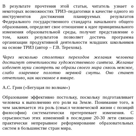
В результате прочтения этой статьи, читатель узнает о
некоторых возможностях ТРИЗ–педагогики в качестве одного из
инструментов достижения планируемых результатов
Федерального государственного стандарта начального общего
образования, определит свое отношение к идее принципиального
изменения образовательной среды, получит представление о
том, каких результатов позволяет достичь программа
организации продуктивной деятельности младших школьников
на основе ТРИЗ (автор – Г.В. Терехова).
Через несколько столетних переходов желания человека
достигнут отчетливости художественного синтеза. Желание
избегнет муки смотреть на образы своего мира сквозь неясное,
слабо озаренное полотно нервной смуты. Оно станет
отчетливо, как насекомое в январе.
А.С. Грин («Бегущая по волнам»)
Образование эффективно постольку, поскольку подготавливает
человека к выполнению его роли на Земле. Понимание того, в
чем заключается эта роль (смысл человеческой жизни с позиций
философии) систематически претерпевает изменения. С
серьезностью этих изменений в последние 20-30 лети связано
практически непрерывное реформирование образовательных
систем в большинстве стран мира.