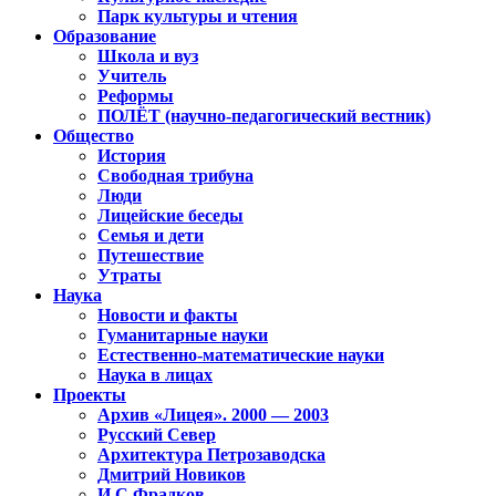
Парк культуры и чтения
Образование
Школа и вуз
Учитель
Реформы
ПОЛЁТ (научно-педагогический вестник)
Общество
История
Свободная трибуна
Люди
Лицейские беседы
Семья и дети
Путешествие
Утраты
Наука
Новости и факты
Гуманитарные науки
Естественно-математические науки
Наука в лицах
Проекты
Архив «Лицея». 2000 — 2003
Русский Север
Архитектура Петрозаводска
Дмитрий Новиков
И.С.Фрадков