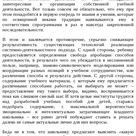
заинтересован в организации собственной учебной
деятельности. Вот только совсем не обязательно, что ему при
этом понадобятся в первую очередь те знания и умения, которые
по освященной веками традиции навязываются ему в
соответствии спрограммами в раз и навсегда закрепленной
последовательности.
В этом и заключается противоречие, серьезно снижающее
результативность существующих технологий реализации
системно-деятельностного подхода. С одной стороны, ребенку
предоставляется определенная свобода апробации способов
деятельности, в результате чего он убеждается в несомненной
пользе, например, знаково-символического моделирования или
координации разных позиций в учебном сотрудничестве, или
различения способа и результата действия. С другой стороны,
содержание учебного материала, с которым ему предлагается
различными способами работать, он выбирать не может –
предоставление ему такого выбора, видимо, воспринимается
пока как слишком смелый шаг. И хотя целые институты трудятся
над разработкой учебных пособий для детей, стараясь
подобрать содержание, с максимальной вероятностью
эмоционально и интеллектуально затрагивающее младшего
школьника – все равно детей побуждают ставить и решать
далеко не самые актуальные лично для них вопросы.
Беда не в том, что школьнику предлагают выяснить «какую