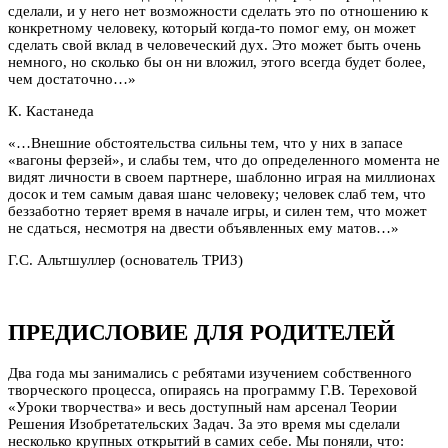
сделали, и у него нет возможности сделать это по отношению к
конкретному человеку, который когда-то помог ему, он может
сделать свой вклад в человеческий дух. Это может быть очень
немного, но сколько бы он ни вложил, этого всегда будет более,
чем достаточно…»
К. Кастанеда
«…Внешние обстоятельства сильны тем, что у них в запасе
«вагоны ферзей», и слабы тем, что до определенного момента не
видят личности в своем партнере, шаблонно играя на миллионах
досок и тем самым давая шанс человеку; человек слаб тем, что
беззаботно теряет время в начале игры, и силен тем, что может
не сдаться, несмотря на двести объявленных ему матов…»
Г.С. Альтшуллер (основатель ТРИЗ)
ПРЕДИСЛОВИЕ ДЛЯ РОДИТЕЛЕЙ
Два года мы занимались с ребятами изучением собственного
творческого процесса, опираясь на программу Г.В. Тереховой
«Уроки творчества» и весь доступный нам арсенал Теории
Решения Изобретательских Задач. За это время мы сделали
несколько крупных открытий в самих себе. Мы поняли, что: