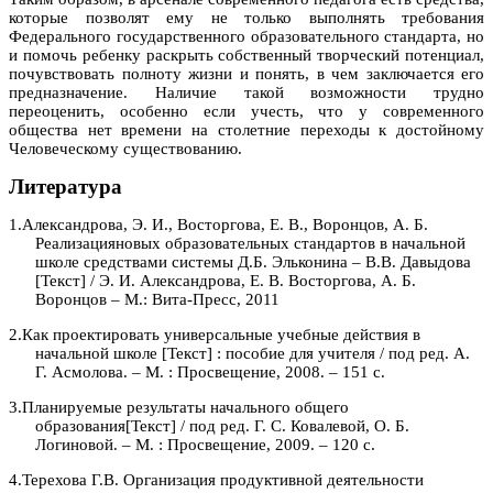
которые позволят ему не только выполнять требования
Федерального государственного образовательного стандарта, но
и помочь ребенку раскрыть собственный творческий потенциал,
почувствовать полноту жизни и понять, в чем заключается его
предназначение. Наличие такой возможности трудно
переоценить, особенно если учесть, что у современного
общества нет времени на столетние переходы к достойному
Человеческому существованию.
Литература
1.
Алек
сандрова, Э. И., Восторгова, Е. В., Воронцов, А. Б.
Реализацияновых образовательных стандартов в начальной
школе средствами системы Д.Б. Эльконина – В.В. Давыдова
[Текст] / Э. И. Александрова, Е. В. Восторгова, А. Б.
Воронцов – М.: Вита-Пресс, 2011
2.
Как
проектировать универсальные учебные действия в
начальной школе [Текст] : пособие для учителя / под ред. А.
Г. Асмолова. – М. : Просвещение, 2008. – 151 с.
3.
План
ируемые результаты начального общего
образования[Текст] / под ред. Г. С. Ковалевой, О. Б.
Логиновой. – М. : Просвещение, 2009. – 120 с.
4.
Терехова Г.В. Организация продуктивной деятельности