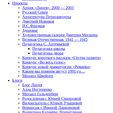
Проекты
Архив «Лицея». 2000 — 2003
Русский Север
Архитектура Петрозаводска
Дмитрий Новиков
И.С.Фрадков
Здоровье
Художественная галерея Дмитрия Москина
Великая Отечественная. 1941 — 1945
Педагогика С. Артемьевой
Педагогика школы
Педагогика двора
Конкурс короткого рассказа «Сестра таланта»
Конкурс «Во весь голос»
Конкурс новой драматургии «Ремарка»
Каким мы помним август 1991-го…
Михаил Швейцер
Блоги
Блог Лицея
Алла Нестеренко
Михаил Гольденберг
Родословная с Юлией Свинцовой
Видоискатель с Юлией Утышевой
Вернисаж с Ириной Ларионовой
Валентина Калачёва. Впечатления