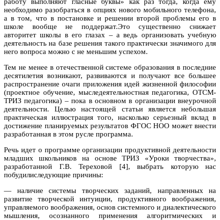
работу выполняют гласные буквы» как раз тогда, когда ему
необходимо разобраться в опциях нового мобильного телефона,
а в том, что в постановке и решении второй проблемы его в
школе вообще не поддержат.Это существенно снижает
авторитет школы в его глазах – а ведь организовать учебную
деятельность на базе решения такого практически значимого для
него вопроса можно с не меньшим успехом.
Тем не менее в отечественной системе образования в последние
десятилетия возникают, развиваются и получают все большее
распространение очаги приложения идей жизненной философии
(проектное обучение, мыследеятельностная педагогика, ОТСМ-
ТРИЗ педагогика) – пока в основном в организации внеурочной
деятельности. Целью настоящей статьи является небольшая
практическая иллюстрация того, насколько серьезный вклад в
достижение планируемых результатов ФГОС НОО может внести
разработанная в этом русле программа.
Речь идет о программе организации продуктивной деятельности
младших школьников на основе ТРИЗ «Уроки творчества»,
разработанной Г.В. Тереховой [4], выбрать которую нас
побудилиследующие причины:
— наличие системы творческих заданий, направленных на
развитие творческой интуиции, продуктивного воображения,
управляемого воображения, основ системного и диалектического
мышления, осознанного применения алгоритмических и