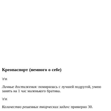
Креопаспорт (немного о себе)
\r\n
Личные достижения:
помирилась с лучшей подругой, умею
занять на 1 час маленького братика.
\r\n
Количество решенных творческих задач:
примерно 30.