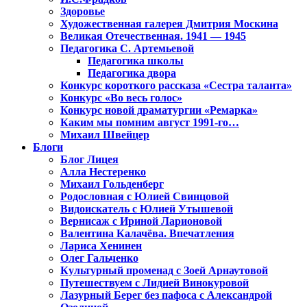
Здоровье
Художественная галерея Дмитрия Москина
Великая Отечественная. 1941 — 1945
Педагогика С. Артемьевой
Педагогика школы
Педагогика двора
Конкурс короткого рассказа «Сестра таланта»
Конкурс «Во весь голос»
Конкурс новой драматургии «Ремарка»
Каким мы помним август 1991-го…
Михаил Швейцер
Блоги
Блог Лицея
Алла Нестеренко
Михаил Гольденберг
Родословная с Юлией Свинцовой
Видоискатель с Юлией Утышевой
Вернисаж с Ириной Ларионовой
Валентина Калачёва. Впечатления
Лариса Хенинен
Олег Гальченко
Культурный променад с Зоей Арнаутовой
Путешествуем с Лидией Винокуровой
Лазурный Берег без пафоса с Александрой