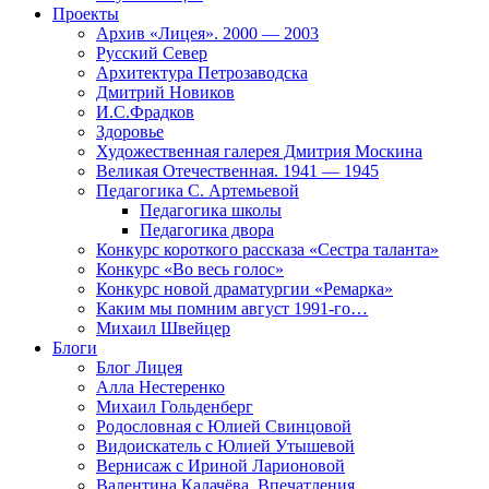
Проекты
Архив «Лицея». 2000 — 2003
Русский Север
Архитектура Петрозаводска
Дмитрий Новиков
И.С.Фрадков
Здоровье
Художественная галерея Дмитрия Москина
Великая Отечественная. 1941 — 1945
Педагогика С. Артемьевой
Педагогика школы
Педагогика двора
Конкурс короткого рассказа «Сестра таланта»
Конкурс «Во весь голос»
Конкурс новой драматургии «Ремарка»
Каким мы помним август 1991-го…
Михаил Швейцер
Блоги
Блог Лицея
Алла Нестеренко
Михаил Гольденберг
Родословная с Юлией Свинцовой
Видоискатель с Юлией Утышевой
Вернисаж с Ириной Ларионовой
Валентина Калачёва. Впечатления