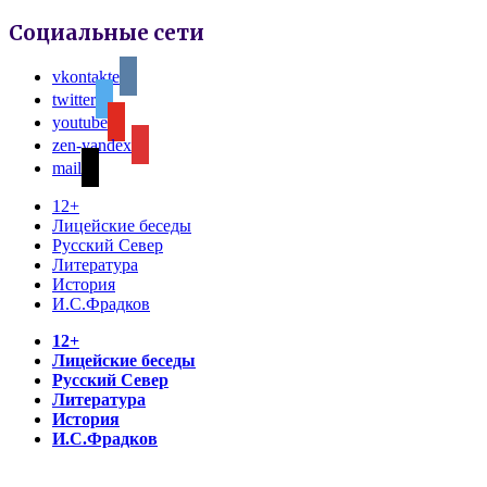
Социальные сети
vkontakte
twitter
youtube
zen-yandex
mail
12+
Лицейские беседы
Русский Север
Литература
История
И.С.Фрадков
12+
Лицейские беседы
Русский Север
Литература
История
И.С.Фрадков