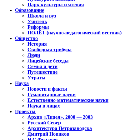
Парк культуры и чтения
Образование
Школа и вуз
Учитель
Реформы
ПОЛЁТ (научно-педагогический вестник)
Общество
История
Свободная трибуна
Люди
Лицейские беседы
Семья и дети
Путешествие
Утраты
Наука
Новости и факты
Гуманитарные науки
Естественно-математические науки
Наука в лицах
Проекты
Архив «Лицея». 2000 — 2003
Русский Север
Архитектура Петрозаводска
Дмитрий Новиков
И.С.Фрадков