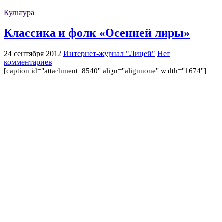
Культура
Классика и фолк «Осенней лиры»
24 сентября 2012
Интернет-журнал "Лицей"
Нет
комментариев
[caption id="attachment_8540" align="alignnone" width="1674"]