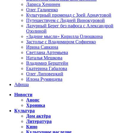
Лариса Хенинен
Олег Гальченко
Культурный променад с Зоей Арнаутовой
Путешествуем с Лидией Винокуровой
Лазурный Берег без пафоса с Александрой
Озолиной
«Задние мысли» Кирилла Олюшкина
Застолье с Владимиром Софиенко
Ирина Савкина
Светлана Артемьева
Наталья Мешкова
Владимир Берштейн
Екатерина Габалова
Олег Липовецкий
Илона Румянцева
Афиша
Новости
Анонс
Хроника
Культура
Дом актёра
Литература
Кино
Культурное наследие