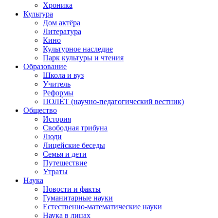
Хроника
Культура
Дом актёра
Литература
Кино
Культурное наследие
Парк культуры и чтения
Образование
Школа и вуз
Учитель
Реформы
ПОЛЁТ (научно-педагогический вестник)
Общество
История
Свободная трибуна
Люди
Лицейские беседы
Семья и дети
Путешествие
Утраты
Наука
Новости и факты
Гуманитарные науки
Естественно-математические науки
Наука в лицах