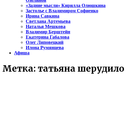
Озолиной
«Задние мысли» Кирилла Олюшкина
Застолье с Владимиром Софиенко
Ирина Савкина
Светлана Артемьева
Наталья Мешкова
Владимир Берштейн
Екатерина Габалова
Олег Липовецкий
Илона Румянцева
Афиша
Метка:
татьяна шерудило