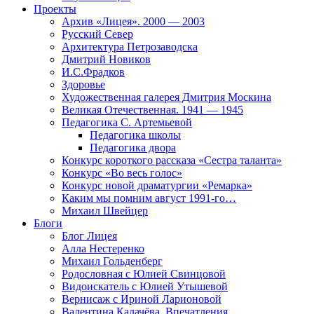
Проекты
Архив «Лицея». 2000 — 2003
Русский Север
Архитектура Петрозаводска
Дмитрий Новиков
И.С.Фрадков
Здоровье
Художественная галерея Дмитрия Москина
Великая Отечественная. 1941 — 1945
Педагогика С. Артемьевой
Педагогика школы
Педагогика двора
Конкурс короткого рассказа «Сестра таланта»
Конкурс «Во весь голос»
Конкурс новой драматургии «Ремарка»
Каким мы помним август 1991-го…
Михаил Швейцер
Блоги
Блог Лицея
Алла Нестеренко
Михаил Гольденберг
Родословная с Юлией Свинцовой
Видоискатель с Юлией Утышевой
Вернисаж с Ириной Ларионовой
Валентина Калачёва. Впечатления