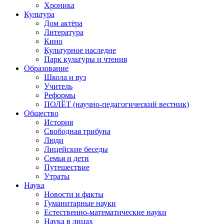
Хроника
Культура
Дом актёра
Литература
Кино
Культурное наследие
Парк культуры и чтения
Образование
Школа и вуз
Учитель
Реформы
ПОЛЁТ (научно-педагогический вестник)
Общество
История
Свободная трибуна
Люди
Лицейские беседы
Семья и дети
Путешествие
Утраты
Наука
Новости и факты
Гуманитарные науки
Естественно-математические науки
Наука в лицах