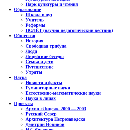
Парк культуры и чтения
Образование
Школа и вуз
Учитель
Реформы
ПОЛЁТ (научно-педагогический вестник)
Общество
История
Свободная трибуна
Люди
Лицейские беседы
Семья и дети
Путешествие
Утраты
Наука
Новости и факты
Гуманитарные науки
Естественно-математические науки
Наука в лицах
Проекты
Архив «Лицея». 2000 — 2003
Русский Север
Архитектура Петрозаводска
Дмитрий Новиков
И.С.Фрадков