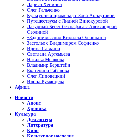
Лариса Хенинен
Олег Гальченко
Культурный променад с Зоей Арнаутовой
Путешествуем с Лидией Винокуровой
Лазурный Берег без пафоса с Александрой
Озолиной
«Задние мысли» Кирилла Олюшкина
Застолье с Владимиром Софиенко
Ирина Савкина
Светлана Артемьева
Наталья Мешкова
Владимир Берштейн
Екатерина Габалова
Олег Липовецкий
Илона Румянцева
Афиша
Новости
Анонс
Хроника
Культура
Дом актёра
Литература
Кино
Культурное наследие