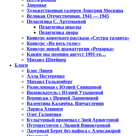
Здоровье
Художественная галерея Дмитрия Москина
Великая Отечественная. 1941 — 1945
Педагогика С. Артемьевой
Педагогика школы
Педагогика двора
Конкурс короткого рассказа «Сестра таланта»
Конкурс «Во весь голос»
Конкурс новой драматургии «Ремарка»
Каким мы помним август 1991-го…
Михаил Швейцер
Блоги
Блог Лицея
Алла Нестеренко
Михаил Гольденберг
Родословная с Юлией Свинцовой
Видоискатель с Юлией Утышевой
Вернисаж с Ириной Ларионовой
Валентина Калачёва. Впечатления
Лариса Хенинен
Олег Гальченко
Культурный променад с Зоей Арнаутовой
Путешествуем с Лидией Винокуровой
Лазурный Берег без пафоса с Александрой