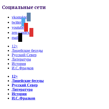
Социальные сети
vkontakte
twitter
youtube
zen-yandex
mail
12+
Лицейские беседы
Русский Север
Литература
История
И.С.Фрадков
12+
Лицейские беседы
Русский Север
Литература
История
И.С.Фрадков