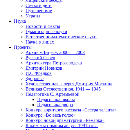
Лицейские беседы
Семья и дети
Путешествие
Утраты
Наука
Новости и факты
Гуманитарные науки
Естественно-математические науки
Наука в лицах
Проекты
Архив «Лицея». 2000 — 2003
Русский Север
Архитектура Петрозаводска
Дмитрий Новиков
И.С.Фрадков
Здоровье
Художественная галерея Дмитрия Москина
Великая Отечественная. 1941 — 1945
Педагогика С. Артемьевой
Педагогика школы
Педагогика двора
Конкурс короткого рассказа «Сестра таланта»
Конкурс «Во весь голос»
Конкурс новой драматургии «Ремарка»
Каким мы помним август 1991-го…