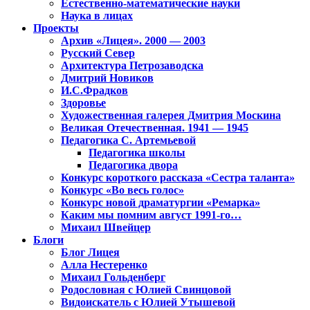
Естественно-математические науки
Наука в лицах
Проекты
Архив «Лицея». 2000 — 2003
Русский Север
Архитектура Петрозаводска
Дмитрий Новиков
И.С.Фрадков
Здоровье
Художественная галерея Дмитрия Москина
Великая Отечественная. 1941 — 1945
Педагогика С. Артемьевой
Педагогика школы
Педагогика двора
Конкурс короткого рассказа «Сестра таланта»
Конкурс «Во весь голос»
Конкурс новой драматургии «Ремарка»
Каким мы помним август 1991-го…
Михаил Швейцер
Блоги
Блог Лицея
Алла Нестеренко
Михаил Гольденберг
Родословная с Юлией Свинцовой
Видоискатель с Юлией Утышевой