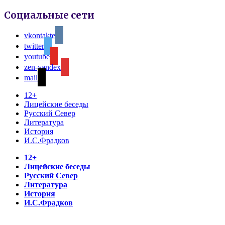
Социальные сети
vkontakte
twitter
youtube
zen-yandex
mail
12+
Лицейские беседы
Русский Север
Литература
История
И.С.Фрадков
12+
Лицейские беседы
Русский Север
Литература
История
И.С.Фрадков