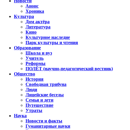
Новости
Анонс
Хроника
Культура
Дом актёра
Литература
Кино
Культурное наследие
Парк культуры и чтения
Образование
Школа и вуз
Учитель
Реформы
ПОЛЁТ (научно-педагогический вестник)
Общество
История
Свободная трибуна
Люди
Лицейские беседы
Семья и дети
Путешествие
Утраты
Наука
Новости и факты
Гуманитарные науки