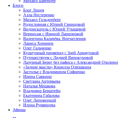
Михаил Швейцер
Блоги
Блог Лицея
Алла Нестеренко
Михаил Гольденберг
Родословная с Юлией Свинцовой
Видоискатель с Юлией Утышевой
Вернисаж с Ириной Ларионовой
Валентина Калачёва. Впечатления
Лариса Хенинен
Олег Гальченко
Культурный променад с Зоей Арнаутовой
Путешествуем с Лидией Винокуровой
Лазурный Берег без пафоса с Александрой Озолино
«Задние мысли» Кирилла Олюшкина
Застолье с Владимиром Софиенко
Ирина Савкина
Светлана Артемьева
Наталья Мешкова
Владимир Берштейн
Екатерина Габалова
Олег Липовецкий
Илона Румянцева
Афиша