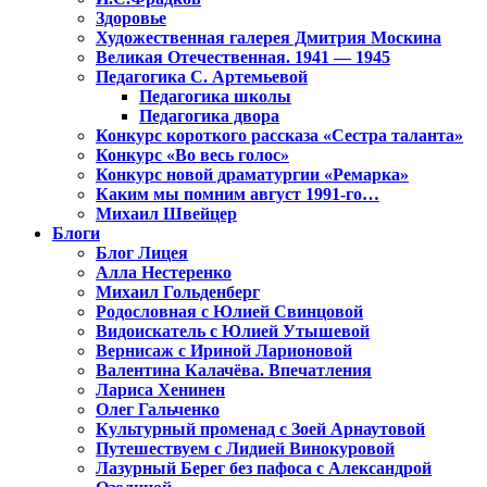
Здоровье
Художественная галерея Дмитрия Москина
Великая Отечественная. 1941 — 1945
Педагогика С. Артемьевой
Педагогика школы
Педагогика двора
Конкурс короткого рассказа «Сестра таланта»
Конкурс «Во весь голос»
Конкурс новой драматургии «Ремарка»
Каким мы помним август 1991-го…
Михаил Швейцер
Блоги
Блог Лицея
Алла Нестеренко
Михаил Гольденберг
Родословная с Юлией Свинцовой
Видоискатель с Юлией Утышевой
Вернисаж с Ириной Ларионовой
Валентина Калачёва. Впечатления
Лариса Хенинен
Олег Гальченко
Культурный променад с Зоей Арнаутовой
Путешествуем с Лидией Винокуровой
Лазурный Берег без пафоса с Александрой