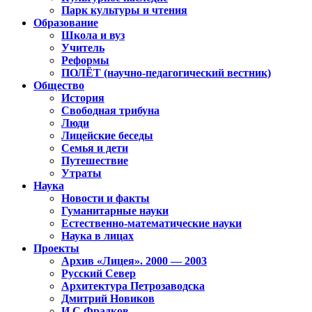
Парк культуры и чтения
Образование
Школа и вуз
Учитель
Реформы
ПОЛЁТ (научно-педагогический вестник)
Общество
История
Свободная трибуна
Люди
Лицейские беседы
Семья и дети
Путешествие
Утраты
Наука
Новости и факты
Гуманитарные науки
Естественно-математические науки
Наука в лицах
Проекты
Архив «Лицея». 2000 — 2003
Русский Север
Архитектура Петрозаводска
Дмитрий Новиков
И.С.Фрадков