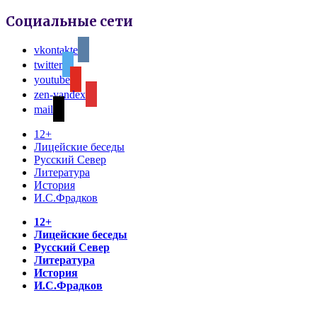
Социальные сети
vkontakte
twitter
youtube
zen-yandex
mail
12+
Лицейские беседы
Русский Север
Литература
История
И.С.Фрадков
12+
Лицейские беседы
Русский Север
Литература
История
И.С.Фрадков