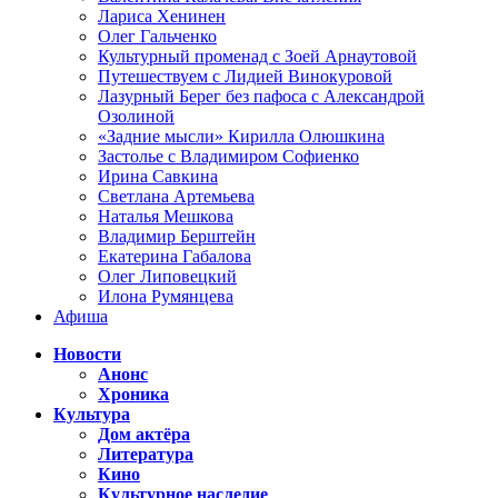
Лариса Хенинен
Олег Гальченко
Культурный променад с Зоей Арнаутовой
Путешествуем с Лидией Винокуровой
Лазурный Берег без пафоса с Александрой
Озолиной
«Задние мысли» Кирилла Олюшкина
Застолье с Владимиром Софиенко
Ирина Савкина
Светлана Артемьева
Наталья Мешкова
Владимир Берштейн
Екатерина Габалова
Олег Липовецкий
Илона Румянцева
Афиша
Новости
Анонс
Хроника
Культура
Дом актёра
Литература
Кино
Культурное наследие