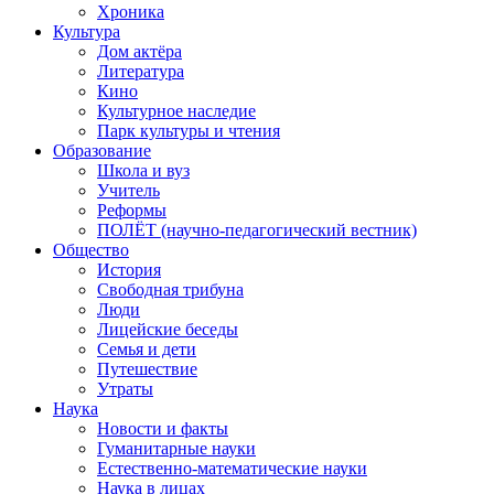
Хроника
Культура
Дом актёра
Литература
Кино
Культурное наследие
Парк культуры и чтения
Образование
Школа и вуз
Учитель
Реформы
ПОЛЁТ (научно-педагогический вестник)
Общество
История
Свободная трибуна
Люди
Лицейские беседы
Семья и дети
Путешествие
Утраты
Наука
Новости и факты
Гуманитарные науки
Естественно-математические науки
Наука в лицах