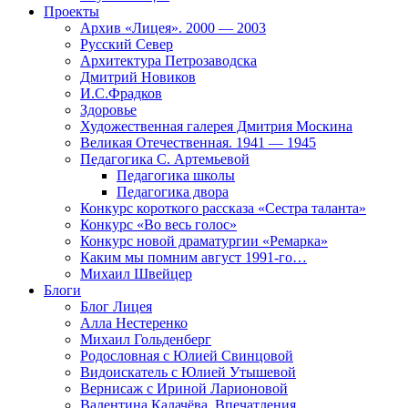
Проекты
Архив «Лицея». 2000 — 2003
Русский Север
Архитектура Петрозаводска
Дмитрий Новиков
И.С.Фрадков
Здоровье
Художественная галерея Дмитрия Москина
Великая Отечественная. 1941 — 1945
Педагогика С. Артемьевой
Педагогика школы
Педагогика двора
Конкурс короткого рассказа «Сестра таланта»
Конкурс «Во весь голос»
Конкурс новой драматургии «Ремарка»
Каким мы помним август 1991-го…
Михаил Швейцер
Блоги
Блог Лицея
Алла Нестеренко
Михаил Гольденберг
Родословная с Юлией Свинцовой
Видоискатель с Юлией Утышевой
Вернисаж с Ириной Ларионовой
Валентина Калачёва. Впечатления