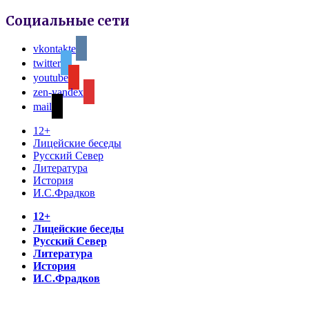
Социальные сети
vkontakte
twitter
youtube
zen-yandex
mail
12+
Лицейские беседы
Русский Север
Литература
История
И.С.Фрадков
12+
Лицейские беседы
Русский Север
Литература
История
И.С.Фрадков