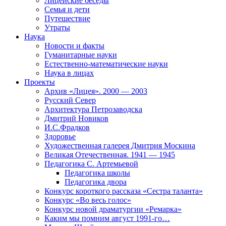
Лицейские беседы
Семья и дети
Путешествие
Утраты
Наука
Новости и факты
Гуманитарные науки
Естественно-математические науки
Наука в лицах
Проекты
Архив «Лицея». 2000 — 2003
Русский Север
Архитектура Петрозаводска
Дмитрий Новиков
И.С.Фрадков
Здоровье
Художественная галерея Дмитрия Москина
Великая Отечественная. 1941 — 1945
Педагогика С. Артемьевой
Педагогика школы
Педагогика двора
Конкурс короткого рассказа «Сестра таланта»
Конкурс «Во весь голос»
Конкурс новой драматургии «Ремарка»
Каким мы помним август 1991-го…