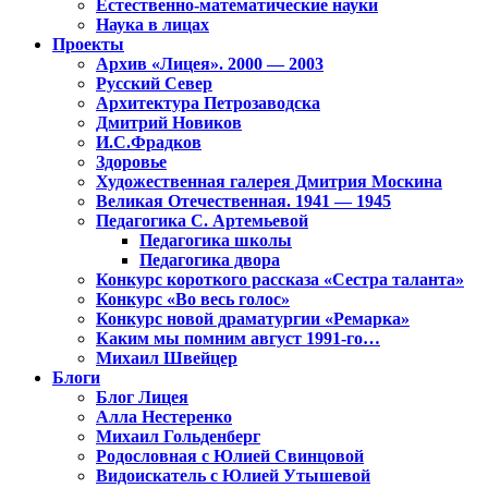
Естественно-математические науки
Наука в лицах
Проекты
Архив «Лицея». 2000 — 2003
Русский Север
Архитектура Петрозаводска
Дмитрий Новиков
И.С.Фрадков
Здоровье
Художественная галерея Дмитрия Москина
Великая Отечественная. 1941 — 1945
Педагогика С. Артемьевой
Педагогика школы
Педагогика двора
Конкурс короткого рассказа «Сестра таланта»
Конкурс «Во весь голос»
Конкурс новой драматургии «Ремарка»
Каким мы помним август 1991-го…
Михаил Швейцер
Блоги
Блог Лицея
Алла Нестеренко
Михаил Гольденберг
Родословная с Юлией Свинцовой
Видоискатель с Юлией Утышевой