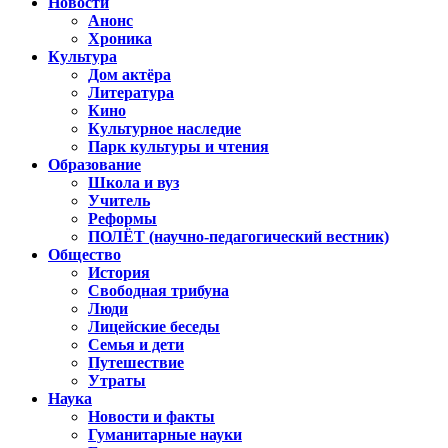
Новости
Анонс
Хроника
Культура
Дом актёра
Литература
Кино
Культурное наследие
Парк культуры и чтения
Образование
Школа и вуз
Учитель
Реформы
ПОЛЁТ (научно-педагогический вестник)
Общество
История
Свободная трибуна
Люди
Лицейские беседы
Семья и дети
Путешествие
Утраты
Наука
Новости и факты
Гуманитарные науки