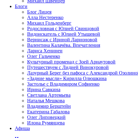
Михаил Швейцер
Блоги
Блог Лицея
Алла Нестеренко
Михаил Гольденберг
Родословная с Юлией Свинцовой
Видоискатель с Юлией Утышевой
Вернисаж с Ириной Ларионовой
Валентина Калачёва. Впечатления
Лариса Хенинен
Олег Гальченко
Культурный променад с Зоей Арнаутовой
Путешествуем с Лидией Винокуровой
Лазурный Берег без пафоса с Александрой Озолино
«Задние мысли» Кирилла Олюшкина
Застолье с Владимиром Софиенко
Ирина Савкина
Светлана Артемьева
Наталья Мешкова
Владимир Берштейн
Екатерина Габалова
Олег Липовецкий
Илона Румянцева
Афиша