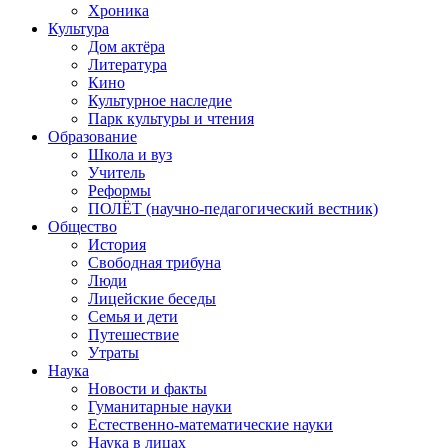
Хроника
Культура
Дом актёра
Литература
Кино
Культурное наследие
Парк культуры и чтения
Образование
Школа и вуз
Учитель
Реформы
ПОЛЁТ (научно-педагогический вестник)
Общество
История
Свободная трибуна
Люди
Лицейские беседы
Семья и дети
Путешествие
Утраты
Наука
Новости и факты
Гуманитарные науки
Естественно-математические науки
Наука в лицах