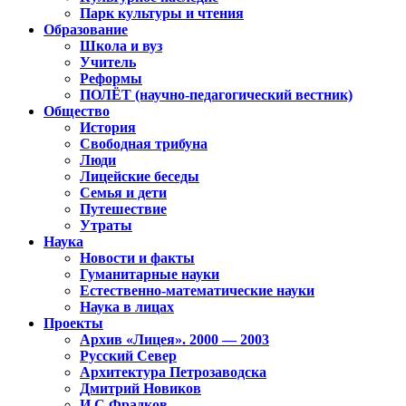
Парк культуры и чтения
Образование
Школа и вуз
Учитель
Реформы
ПОЛЁТ (научно-педагогический вестник)
Общество
История
Свободная трибуна
Люди
Лицейские беседы
Семья и дети
Путешествие
Утраты
Наука
Новости и факты
Гуманитарные науки
Естественно-математические науки
Наука в лицах
Проекты
Архив «Лицея». 2000 — 2003
Русский Север
Архитектура Петрозаводска
Дмитрий Новиков
И.С.Фрадков