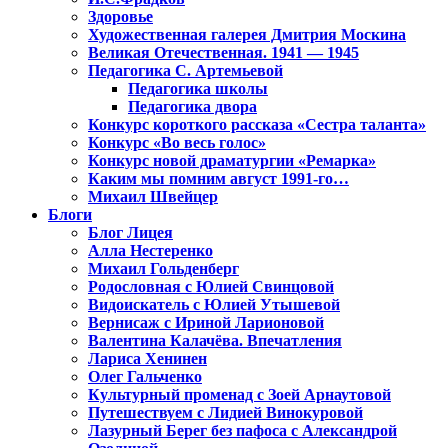
Здоровье
Художественная галерея Дмитрия Москина
Великая Отечественная. 1941 — 1945
Педагогика С. Артемьевой
Педагогика школы
Педагогика двора
Конкурс короткого рассказа «Сестра таланта»
Конкурс «Во весь голос»
Конкурс новой драматургии «Ремарка»
Каким мы помним август 1991-го…
Михаил Швейцер
Блоги
Блог Лицея
Алла Нестеренко
Михаил Гольденберг
Родословная с Юлией Свинцовой
Видоискатель с Юлией Утышевой
Вернисаж с Ириной Ларионовой
Валентина Калачёва. Впечатления
Лариса Хенинен
Олег Гальченко
Культурный променад с Зоей Арнаутовой
Путешествуем с Лидией Винокуровой
Лазурный Берег без пафоса с Александрой