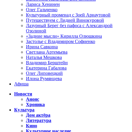
Лариса Хенинен
Олег Гальченко
Культурный променад с Зоей Арнаутовой
Путешествуем с Лидией Винокуровой
Лазурный Берег без пафоса с Александрой
Озолиной
«Задние мысли» Кирилла Олюшкина
Застолье с Владимиром Софиенко
Ирина Савкина
Светлана Артемьева
Наталья Мешкова
Владимир Берштейн
Екатерина Габалова
Олег Липовецкий
Илона Румянцева
Афиша
Новости
Анонс
Хроника
Культура
Дом актёра
Литература
Кино
Культурное наследие