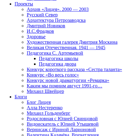
Проекты
Архив «Лицея». 2000 — 2003
Русский Север
Архитектура Петрозаводска
Дмитрий Новиков
И.С.Фрадков
Здоровье
Художественная галерея Дмитрия Москина
Великая Отечественная. 1941 — 1945
Педагогика С. Артемьевой
Педагогика школы
Педагогика двора
Конкурс короткого рассказа «Сестра таланта»
Конкурс «Во весь голос»
Конкурс новой драматургии «Ремарка»
Каким мы помним август 1991-го…
Михаил Швейцер
Блоги
Блог Лицея
Алла Нестеренко
Михаил Гольденберг
Родословная с Юлией Свинцовой
Видоискатель с Юлией Утышевой
Вернисаж с Ириной Ларионовой
Валентина Калачёва. Впечатления