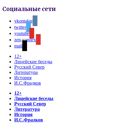
Социальные сети
vkontakte
twitter
youtube
zen-yandex
mail
12+
Лицейские беседы
Русский Север
Литература
История
И.С.Фрадков
12+
Лицейские беседы
Русский Север
Литература
История
И.С.Фрадков