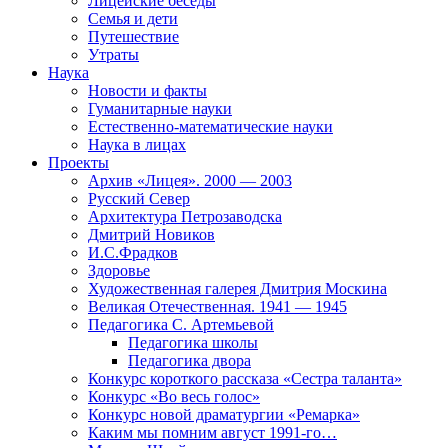
Лицейские беседы
Семья и дети
Путешествие
Утраты
Наука
Новости и факты
Гуманитарные науки
Естественно-математические науки
Наука в лицах
Проекты
Архив «Лицея». 2000 — 2003
Русский Север
Архитектура Петрозаводска
Дмитрий Новиков
И.С.Фрадков
Здоровье
Художественная галерея Дмитрия Москина
Великая Отечественная. 1941 — 1945
Педагогика С. Артемьевой
Педагогика школы
Педагогика двора
Конкурс короткого рассказа «Сестра таланта»
Конкурс «Во весь голос»
Конкурс новой драматургии «Ремарка»
Каким мы помним август 1991-го…