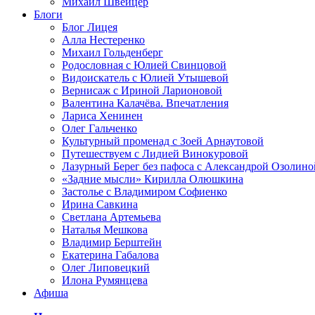
Михаил Швейцер
Блоги
Блог Лицея
Алла Нестеренко
Михаил Гольденберг
Родословная с Юлией Свинцовой
Видоискатель с Юлией Утышевой
Вернисаж с Ириной Ларионовой
Валентина Калачёва. Впечатления
Лариса Хенинен
Олег Гальченко
Культурный променад с Зоей Арнаутовой
Путешествуем с Лидией Винокуровой
Лазурный Берег без пафоса с Александрой Озолино
«Задние мысли» Кирилла Олюшкина
Застолье с Владимиром Софиенко
Ирина Савкина
Светлана Артемьева
Наталья Мешкова
Владимир Берштейн
Екатерина Габалова
Олег Липовецкий
Илона Румянцева
Афиша