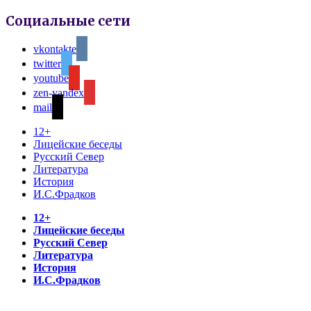
Социальные сети
vkontakte
twitter
youtube
zen-yandex
mail
12+
Лицейские беседы
Русский Север
Литература
История
И.С.Фрадков
12+
Лицейские беседы
Русский Север
Литература
История
И.С.Фрадков