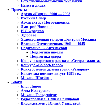
Естественно-математические науки
Наука в лицах
Проекты
Архив «Лицея». 2000 — 2003
Русский Север
Архитектура Петрозаводска
Дмитрий Новиков
И.С.Фрадков
Здоровье
Художественная галерея Дмитрия Москина
Великая Отечественная. 1941 — 1945
Педагогика С. Артемьевой
Педагогика школы
Педагогика двора
Конкурс короткого рассказа «Сестра таланта»
Конкурс «Во весь голос»
Конкурс новой драматургии «Ремарка»
Каким мы помним август 1991-го…
Михаил Швейцер
Блоги
Блог Лицея
Алла Нестеренко
Михаил Гольденберг
Родословная с Юлией Свинцовой
Видоискатель с Юлией Утышевой