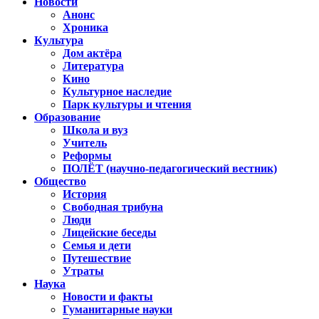
Новости
Анонс
Хроника
Культура
Дом актёра
Литература
Кино
Культурное наследие
Парк культуры и чтения
Образование
Школа и вуз
Учитель
Реформы
ПОЛЁТ (научно-педагогический вестник)
Общество
История
Свободная трибуна
Люди
Лицейские беседы
Семья и дети
Путешествие
Утраты
Наука
Новости и факты
Гуманитарные науки