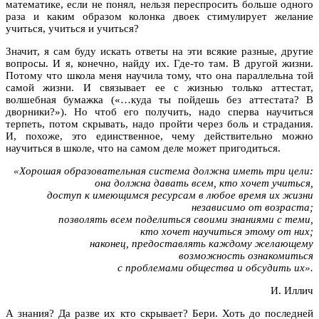
математике, если не понял, нельзя переспросить больше одного
раза и каким образом колонка двоек стимулирует желание
учиться, учиться и учиться?
Значит, я сам буду искать ответы на эти всякие разные, другие
вопросы. И я, конечно, найду их. Где-то там. В другой жизни.
Потому что школа меня научила тому, что она параллельна той
самой жизни. И связывает ее с жизнью только аттестат,
волшебная бумажка («…куда ты пойдешь без аттестата? В
дворники?»). Но чтоб его получить, надо сперва научиться
терпеть, потом скрывать, надо пройти через боль и страдания.
И, похоже, это единственное, чему действительно можно
научиться в школе, что на самом деле может пригодиться.
«Хорошая образовательная система должна иметь три цели:
она должна давать всем, кто хочет учиться,
доступ к имеющимся ресурсам в любое время их жизни
независимо от возраста;
позволять всем поделиться своими знаниями с теми,
кто хочет научиться этому от них;
наконец, предоставлять каждому желающему
возможность ознакомиться
с проблемами общества и обсудить их».
И. Иллич
А знания? Да разве их кто скрывает? Бери. Хоть до последней