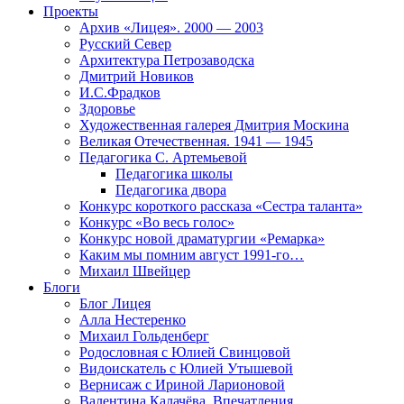
Проекты
Архив «Лицея». 2000 — 2003
Русский Север
Архитектура Петрозаводска
Дмитрий Новиков
И.С.Фрадков
Здоровье
Художественная галерея Дмитрия Москина
Великая Отечественная. 1941 — 1945
Педагогика С. Артемьевой
Педагогика школы
Педагогика двора
Конкурс короткого рассказа «Сестра таланта»
Конкурс «Во весь голос»
Конкурс новой драматургии «Ремарка»
Каким мы помним август 1991-го…
Михаил Швейцер
Блоги
Блог Лицея
Алла Нестеренко
Михаил Гольденберг
Родословная с Юлией Свинцовой
Видоискатель с Юлией Утышевой
Вернисаж с Ириной Ларионовой
Валентина Калачёва. Впечатления