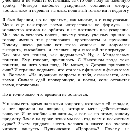
учебника и не мешать остальным, за что они получат законную
тройку. Четверо наиболее усидчивых составили когорту
«остальных» и перешли на язык, понятный только им и педагогу.
Я был бараном, но не простым, как многие, а с выкрутасами.
Меня еще некоторое время интересовали не формулы и
количество атомов на орбитах и не плотность или ускорение.
Мне очень хотелось понять, почему этому ученому пришло в
голову именно так расположить противовесы и пружинки.
Почему никто раньше вот этого человека не додумался
выпарить, выскоблить и смешать при высокой температуре…
Как они это поняли, как додумались? Ну, с Менделеевым
понятно. Ему, говорят, приснилось. С Ньютоном вроде тоже
понятно, на него упал плод. Но может, к Джоулю приложили
силу? И страшно подумать, что сталось с физиком и физиологом
А. Вольтом. «На дурацкие вопросы у тебя, оказывается, есть
время. Сначала сдай проверочную, а потом, если останется
время, поговорим».
Но я точно знаю, что времени не останется.
У школы есть время на тысячи вопросов, которые я ей не задам,
и нет времени на вопросы, которые меня действительно
волнуют. И не вообще «по жизни», а вот же по этому, вашему
предмету. Зачем на уроке пения мы весь год поем о несчастном
сурке? Зачем тридцать шесть человек в классе по очереди
читают наизусть Пушкинского «Пророка»? Почему на