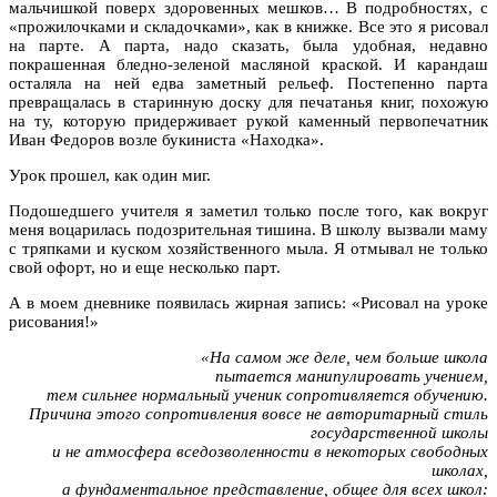
мальчишкой поверх здоровенных мешков… В подробностях, с
«прожилочками и складочками», как в книжке. Все это я рисовал
на парте. А парта, надо сказать, была удобная, недавно
покрашенная бледно-зеленой масляной краской. И карандаш
осталяла на ней едва заметный рельеф. Постепенно парта
превращалась в старинную доску для печатанья книг, похожую
на ту, которую придерживает рукой каменный первопечатник
Иван Федоров возле букиниста «Находка».
Урок прошел, как один миг.
Подошедшего учителя я заметил только после того, как вокруг
меня воцарилась подозрительная тишина. В школу вызвали маму
с тряпками и куском хозяйственного мыла. Я отмывал не только
свой офорт, но и еще несколько парт.
А в моем дневнике появилась жирная запись: «Рисовал на уроке
рисования!»
«На самом же деле, чем больше школа
пытается манипулировать учением,
тем сильнее нормальный ученик сопротивляется обучению.
Причина этого сопротивления вовсе не авторитарный стиль
государственной школы
и не атмосфера вседозволенности в некоторых свободных
школах,
а фундаментальное представление, общее для всех школ: