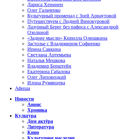
Лариса Хенинен
Олег Гальченко
Культурный променад с Зоей Арнаутовой
Путешествуем с Лидией Винокуровой
Лазурный Берег без пафоса с Александрой
Озолиной
«Задние мысли» Кирилла Олюшкина
Застолье с Владимиром Софиенко
Ирина Савкина
Светлана Артемьева
Наталья Мешкова
Владимир Берштейн
Екатерина Габалова
Олег Липовецкий
Илона Румянцева
Афиша
Новости
Анонс
Хроника
Культура
Дом актёра
Литература
Кино
Культурное наследие