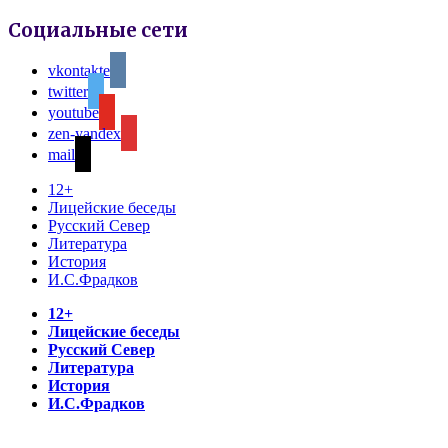
Социальные сети
vkontakte
twitter
youtube
zen-yandex
mail
12+
Лицейские беседы
Русский Север
Литература
История
И.С.Фрадков
12+
Лицейские беседы
Русский Север
Литература
История
И.С.Фрадков