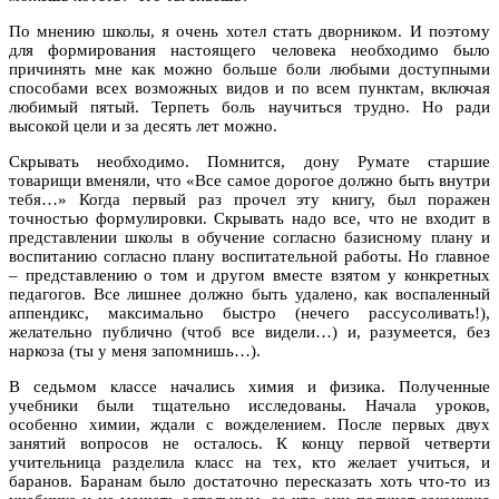
По мнению школы, я очень хотел стать дворником. И поэтому
для формирования настоящего человека необходимо было
причинять мне как можно больше боли любыми доступными
способами всех возможных видов и по всем пунктам, включая
любимый пятый. Терпеть боль научиться трудно. Но ради
высокой цели и за десять лет можно.
Скрывать необходимо. Помнится, дону Румате старшие
товарищи вменяли, что «Все самое дорогое должно быть внутри
тебя…» Когда первый раз прочел эту книгу, был поражен
точностью формулировки. Скрывать надо все, что не входит в
представлении школы в обучение согласно базисному плану и
воспитанию согласно плану воспитательной работы. Но главное
– представлению о том и другом вместе взятом у конкретных
педагогов. Все лишнее должно быть удалено, как воспаленный
аппендикс, максимально быстро (нечего рассусоливать!),
желательно публично (чтоб все видели…) и, разумеется, без
наркоза (ты у меня запомнишь…).
В седьмом классе начались химия и физика. Полученные
учебники были тщательно исследованы. Начала уроков,
особенно химии, ждали с вожделением. После первых двух
занятий вопросов не осталось. К концу первой четверти
учительница разделила класс на тех, кто желает учиться, и
баранов. Баранам было достаточно пересказать хоть что-то из