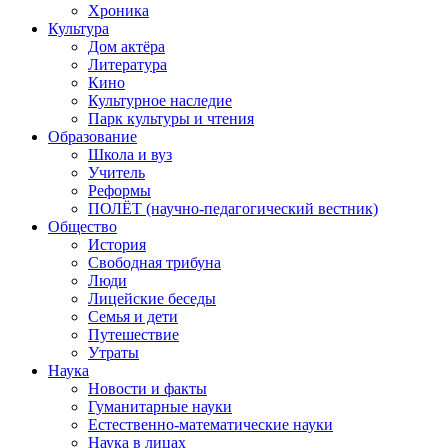
Хроника
Культура
Дом актёра
Литература
Кино
Культурное наследие
Парк культуры и чтения
Образование
Школа и вуз
Учитель
Реформы
ПОЛЁТ (научно-педагогический вестник)
Общество
История
Свободная трибуна
Люди
Лицейские беседы
Семья и дети
Путешествие
Утраты
Наука
Новости и факты
Гуманитарные науки
Естественно-математические науки
Наука в лицах