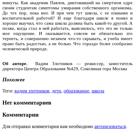
минуты. Как академик Павлов, диктовавший на смертном одре
своим студентам симптомы умирания собственного организма.
До тех пор, пока мог. И при чем тут школа, с ее планами и
воспитательной работой? И еще благодаря школе я понял и
хорошо выучил, что сама школа должна быть какой-то другой. А
позже, когда стал в ней работать, выяснилось, что это не только
мое ощущение. И оказывается, совсем не обязательно это
терпеть, и совершенно незачем что-то скрывать, и учеба имеет
право быть радостью, а не болью. Что гораздо более сообразно
человеческой природе.
Об авторе.
Вадим Злотников — режиссер, заместитель
директора Центра Образования №429, Соколиная гора Москва
Похожее
Теги:
вадим злотников
,
дети
,
образование
,
школа
Нет комментариев
Комментарии
Для отправки комментария вам необходимо
авторизоваться
.