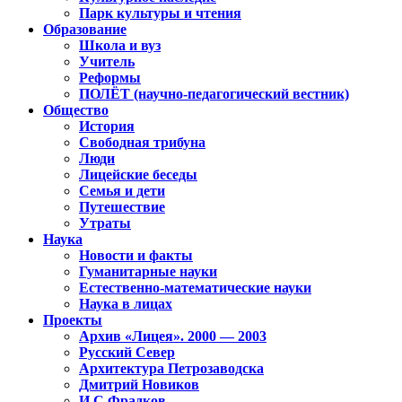
Парк культуры и чтения
Образование
Школа и вуз
Учитель
Реформы
ПОЛЁТ (научно-педагогический вестник)
Общество
История
Свободная трибуна
Люди
Лицейские беседы
Семья и дети
Путешествие
Утраты
Наука
Новости и факты
Гуманитарные науки
Естественно-математические науки
Наука в лицах
Проекты
Архив «Лицея». 2000 — 2003
Русский Север
Архитектура Петрозаводска
Дмитрий Новиков
И.С.Фрадков