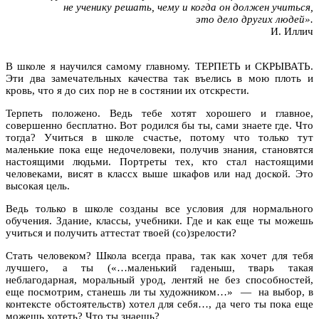
не ученику решать, чему и когда он должен учиться,
это дело других людей».
И. Иллич
В школе я научился самому главному. ТЕРПЕТЬ и СКРЫВАТЬ.
Эти два замечательных качества так въелись в мою плоть и
кровь, что я до сих пор не в состянии их отскрести.
Терпеть положено. Ведь тебе хотят хорошего и главное,
совершенно бесплатно. Вот родился бы ты, сами знаете где. Что
тогда? Учиться в школе счастье, потому что только тут
маленькие пока еще недочеловеки, получив знания, становятся
настоящими людьми. Портреты тех, кто стал настоящими
человеками, висят в классх выше шкафов или над доской. Это
высокая цель.
Ведь только в школе созданы все условия для нормального
обучения. Здание, классы, учебники. Где и как еще ты можешь
учиться и получить аттестат твоей (со)зрелости?
Стать человеком? Школа всегда права, так как хочет для тебя
лучшего, а ты («…маленький гаденыш, тварь такая
неблагодарная, моральный урод, лентяй не без способностей,
еще посмотрим, станешь ли ты художником…» — на выбор, в
контексте обстоятельств) хотел для себя…, да чего ты пока еще
можешь хотеть? Что ты знаешь?