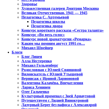
Здоровье
Художественная галерея Дмитрия Москина
Великая Отечественная. 1941 — 1945
Педагогика С. Артемьевой
Педагогика школы
Педагогика двора
Конкурс короткого рассказа «Сестра таланта»
Конкурс «Во весь голос»
Конкурс новой драматургии «Ремарка»
Каким мы помним август 1991-го…
Михаил Швейцер
Блоги
Блог Лицея
Алла Нестеренко
Михаил Гольденберг
Родословная с Юлией Свинцовой
Видоискатель с Юлией Утышевой
Вернисаж с Ириной Ларионовой
Валентина Калачёва. Впечатления
Лариса Хенинен
Олег Гальченко
Культурный променад с Зоей Арнаутовой
Путешествуем с Лидией Винокуровой
Лазурный Берег без пафоса с Александрой