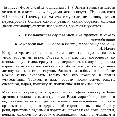
Зачем тридцать шесть
{hsimage |Фото с сайта totalrating.ru ||||}
человек в классе по очереди читают наизусть Пушкинского
«Пророка»? Почему на математике, если не понял, нельзя
переспросить больше одного раза, и каким образом колонка
двоек стимулирует желание учиться, учиться и учиться?
«… В большинстве случаев учение не требует никакого
преподавания
и не может быть ни организовано, ни запланировано…»
И. Иллич
Когда на уроке рисования в пятом классе («… задание на весь
урок: ворона на ветке. Рисуем с чучула. Кто дотронется до
птицы, получит два, сразу») я за первые семь минут нарисовал
ворону на ветке в свой альбом и в альбомы всех, кто мог до меня
дотянуться, мне стало скучно. Рисовать я любил, но в альбоме
можно было рисовать только то, что входило в планы
учительницы. Трактор в поле, ворону, космическую ракету,
снеговика, парад, кошечку на подушечке или вечный огонь.
Мне стало скучно, и я достал из портфеля книжку «Наша
древняя столица» с иллюстрациями Владимира Фаворского и в
подражание великому графику начал с наслаждением рисовать
простым карандашом деревянный город на высоком берегу
реки, пристань с ладьями и парусами, пахаря в его поле, деревья,
церкви, колокольню, дорогу с всадниками, телегу с мужиком и