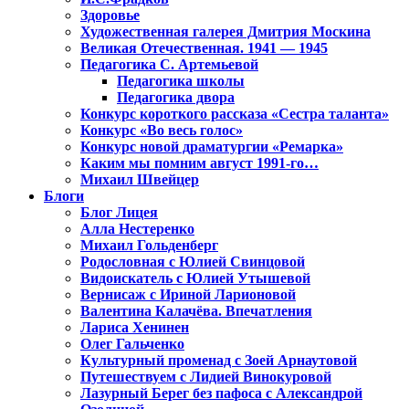
Здоровье
Художественная галерея Дмитрия Москина
Великая Отечественная. 1941 — 1945
Педагогика С. Артемьевой
Педагогика школы
Педагогика двора
Конкурс короткого рассказа «Сестра таланта»
Конкурс «Во весь голос»
Конкурс новой драматургии «Ремарка»
Каким мы помним август 1991-го…
Михаил Швейцер
Блоги
Блог Лицея
Алла Нестеренко
Михаил Гольденберг
Родословная с Юлией Свинцовой
Видоискатель с Юлией Утышевой
Вернисаж с Ириной Ларионовой
Валентина Калачёва. Впечатления
Лариса Хенинен
Олег Гальченко
Культурный променад с Зоей Арнаутовой
Путешествуем с Лидией Винокуровой
Лазурный Берег без пафоса с Александрой