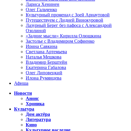
Лариса Хенинен
Олег Гальченко
Культурный променад с Зоей Арнаутовой
Путешествуем с Лидией Винокуровой
Лазурный Берег без пафоса с Александрой
Озолиной
«Задние мысли» Кирилла Олюшкина
Застолье с Владимиром Софиенко
Ирина Савкина
Светлана Артемьева
Наталья Мешкова
Владимир Берштейн
Екатерина Габалова
Олег Липовецкий
Илона Румянцева
Афиша
Новости
Анонс
Хроника
Культура
Дом актёра
Литература
Кино
Культурное наследие