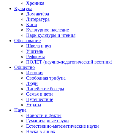
Хроника
Культура
Дом актёра
Литература
Кино
Культурное наследие
Парк культуры и чтения
Образование
Школа и вуз
Учитель
Реформы
ПОЛЁТ (научно-педагогический вестник)
Общество
История
Свободная трибуна
Люди
Лицейские беседы
Семья и дети
Путешествие
Утраты
Наука
Новости и факты
Гуманитарные науки
Естественно-математические науки
Наука в лицах