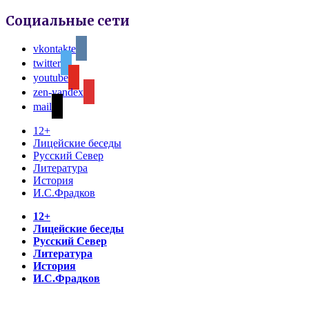
Социальные сети
vkontakte
twitter
youtube
zen-yandex
mail
12+
Лицейские беседы
Русский Север
Литература
История
И.С.Фрадков
12+
Лицейские беседы
Русский Север
Литература
История
И.С.Фрадков