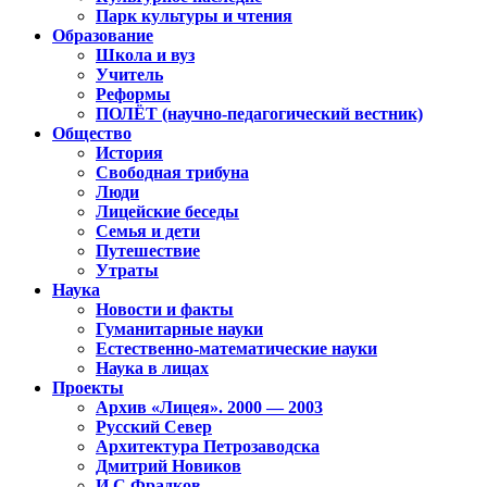
Парк культуры и чтения
Образование
Школа и вуз
Учитель
Реформы
ПОЛЁТ (научно-педагогический вестник)
Общество
История
Свободная трибуна
Люди
Лицейские беседы
Семья и дети
Путешествие
Утраты
Наука
Новости и факты
Гуманитарные науки
Естественно-математические науки
Наука в лицах
Проекты
Архив «Лицея». 2000 — 2003
Русский Север
Архитектура Петрозаводска
Дмитрий Новиков
И.С.Фрадков