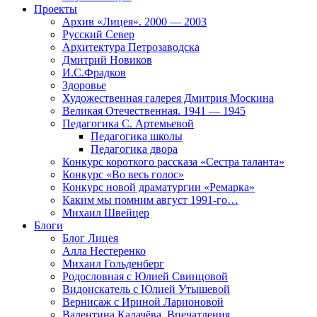
Проекты
Архив «Лицея». 2000 — 2003
Русский Север
Архитектура Петрозаводска
Дмитрий Новиков
И.С.Фрадков
Здоровье
Художественная галерея Дмитрия Москина
Великая Отечественная. 1941 — 1945
Педагогика С. Артемьевой
Педагогика школы
Педагогика двора
Конкурс короткого рассказа «Сестра таланта»
Конкурс «Во весь голос»
Конкурс новой драматургии «Ремарка»
Каким мы помним август 1991-го…
Михаил Швейцер
Блоги
Блог Лицея
Алла Нестеренко
Михаил Гольденберг
Родословная с Юлией Свинцовой
Видоискатель с Юлией Утышевой
Вернисаж с Ириной Ларионовой
Валентина Калачёва. Впечатления