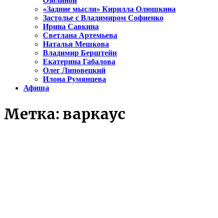
Озолиной
«Задние мысли» Кирилла Олюшкина
Застолье с Владимиром Софиенко
Ирина Савкина
Светлана Артемьева
Наталья Мешкова
Владимир Берштейн
Екатерина Габалова
Олег Липовецкий
Илона Румянцева
Афиша
Метка:
варкаус