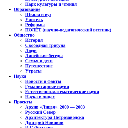
Парк культуры и чтения
Образование
Школа и вуз
Учитель
Реформы
ПОЛЁТ (научно-педагогический вестник)
Общество
История
Свободная трибуна
Люди
Лицейские беседы
Семья и дети
Путешествие
Утраты
Наука
Новости и факты
Гуманитарные науки
Естественно-математические науки
Наука в лицах
Проекты
Архив «Лицея». 2000 — 2003
Русский Север
Архитектура Петрозаводска
Дмитрий Новиков
И.С.Фрадков