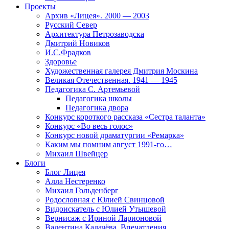
Проекты
Архив «Лицея». 2000 — 2003
Русский Север
Архитектура Петрозаводска
Дмитрий Новиков
И.С.Фрадков
Здоровье
Художественная галерея Дмитрия Москина
Великая Отечественная. 1941 — 1945
Педагогика С. Артемьевой
Педагогика школы
Педагогика двора
Конкурс короткого рассказа «Сестра таланта»
Конкурс «Во весь голос»
Конкурс новой драматургии «Ремарка»
Каким мы помним август 1991-го…
Михаил Швейцер
Блоги
Блог Лицея
Алла Нестеренко
Михаил Гольденберг
Родословная с Юлией Свинцовой
Видоискатель с Юлией Утышевой
Вернисаж с Ириной Ларионовой
Валентина Калачёва. Впечатления