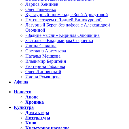
Лариса Хенинен
Олег Гальченко
Культурный променад с Зоей Арнаутовой
Путешествуем с Лидией Винокуровой
Лазурный Берег без пафоса с Александрой
Озолиной
«Задние мысли» Кирилла Олюшкина
Застолье с Владимиром Софиенко
Ирина Савкина
Светлана Артемьева
Наталья Мешкова
Владимир Берштейн
Екатерина Габалова
Олег Липовецкий
Илона Румянцева
Афиша
Новости
Анонс
Хроника
Культура
Дом актёра
Литература
Кино
Культурное наследие