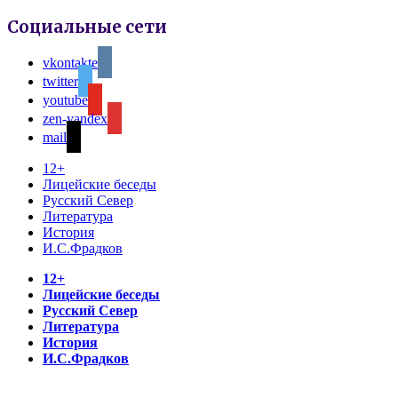
Социальные сети
vkontakte
twitter
youtube
zen-yandex
mail
12+
Лицейские беседы
Русский Север
Литература
История
И.С.Фрадков
12+
Лицейские беседы
Русский Север
Литература
История
И.С.Фрадков