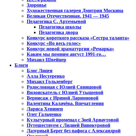
Здоровье
Художественная галерея Дмитрия Москина
Великая Отечественная. 1941 — 1945
Педагогика С. Артемьевой
Педагогика школы
Педагогика двора
Конкурс короткого рассказа «Сестра таланта»
Конкурс «Во весь голос»
Конкурс новой драматургии «Ремарка»
Каким мы помним август 1991-го…
Михаил Швейцер
Блоги
Блог Лицея
Алла Нестеренко
Михаил Гольденберг
Родословная с Юлией Свинцовой
Видоискатель с Юлией Утышевой
Вернисаж с Ириной Ларионовой
Валентина Калачёва. Впечатления
Лариса Хенинен
Олег Гальченко
Культурный променад с Зоей Арнаутовой
Путешествуем с Лидией Винокуровой
Лазурный Берег без пафоса с Александрой