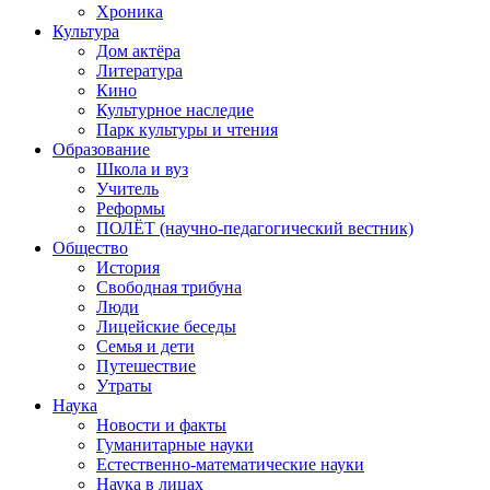
Хроника
Культура
Дом актёра
Литература
Кино
Культурное наследие
Парк культуры и чтения
Образование
Школа и вуз
Учитель
Реформы
ПОЛЁТ (научно-педагогический вестник)
Общество
История
Свободная трибуна
Люди
Лицейские беседы
Семья и дети
Путешествие
Утраты
Наука
Новости и факты
Гуманитарные науки
Естественно-математические науки
Наука в лицах