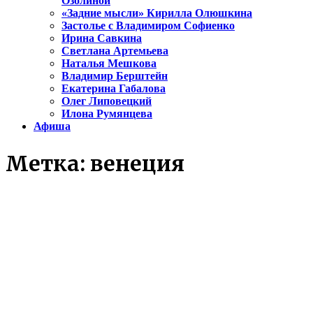
Озолиной
«Задние мысли» Кирилла Олюшкина
Застолье с Владимиром Софиенко
Ирина Савкина
Светлана Артемьева
Наталья Мешкова
Владимир Берштейн
Екатерина Габалова
Олег Липовецкий
Илона Румянцева
Афиша
Метка:
венеция