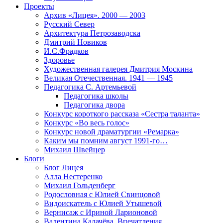
Проекты
Архив «Лицея». 2000 — 2003
Русский Север
Архитектура Петрозаводска
Дмитрий Новиков
И.С.Фрадков
Здоровье
Художественная галерея Дмитрия Москина
Великая Отечественная. 1941 — 1945
Педагогика С. Артемьевой
Педагогика школы
Педагогика двора
Конкурс короткого рассказа «Сестра таланта»
Конкурс «Во весь голос»
Конкурс новой драматургии «Ремарка»
Каким мы помним август 1991-го…
Михаил Швейцер
Блоги
Блог Лицея
Алла Нестеренко
Михаил Гольденберг
Родословная с Юлией Свинцовой
Видоискатель с Юлией Утышевой
Вернисаж с Ириной Ларионовой
Валентина Калачёва. Впечатления