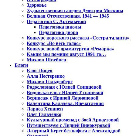
Здоровье
Художественная галерея Дмитрия Москина
Великая Отечественная. 1941 — 1945
Педагогика С. Артемьевой
Педагогика школы
Педагогика двора
Конкурс короткого рассказа «Сестра таланта»
Конкурс «Во весь голос»
Конкурс новой драматургии «Ремарка»
Каким мы помним август 1991-го…
Михаил Швейцер
Блоги
Блог Лицея
Алла Нестеренко
Михаил Гольденберг
Родословная с Юлией Свинцовой
Видоискатель с Юлией Утышевой
Вернисаж с Ириной Ларионовой
Валентина Калачёва. Впечатления
Лариса Хенинен
Олег Гальченко
Культурный променад с Зоей Арнаутовой
Путешествуем с Лидией Винокуровой
Лазурный Берег без пафоса с Александрой