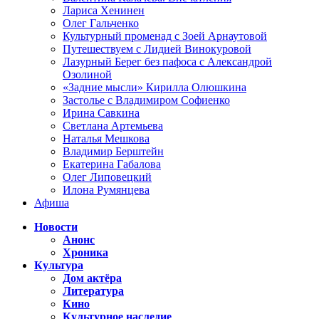
Лариса Хенинен
Олег Гальченко
Культурный променад с Зоей Арнаутовой
Путешествуем с Лидией Винокуровой
Лазурный Берег без пафоса с Александрой
Озолиной
«Задние мысли» Кирилла Олюшкина
Застолье с Владимиром Софиенко
Ирина Савкина
Светлана Артемьева
Наталья Мешкова
Владимир Берштейн
Екатерина Габалова
Олег Липовецкий
Илона Румянцева
Афиша
Новости
Анонс
Хроника
Культура
Дом актёра
Литература
Кино
Культурное наследие