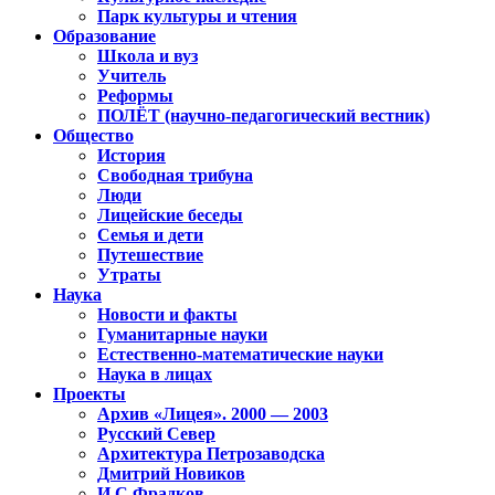
Парк культуры и чтения
Образование
Школа и вуз
Учитель
Реформы
ПОЛЁТ (научно-педагогический вестник)
Общество
История
Свободная трибуна
Люди
Лицейские беседы
Семья и дети
Путешествие
Утраты
Наука
Новости и факты
Гуманитарные науки
Естественно-математические науки
Наука в лицах
Проекты
Архив «Лицея». 2000 — 2003
Русский Север
Архитектура Петрозаводска
Дмитрий Новиков
И.С.Фрадков