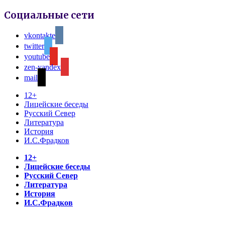
Социальные сети
vkontakte
twitter
youtube
zen-yandex
mail
12+
Лицейские беседы
Русский Север
Литература
История
И.С.Фрадков
12+
Лицейские беседы
Русский Север
Литература
История
И.С.Фрадков