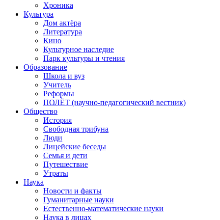
Хроника
Культура
Дом актёра
Литература
Кино
Культурное наследие
Парк культуры и чтения
Образование
Школа и вуз
Учитель
Реформы
ПОЛЁТ (научно-педагогический вестник)
Общество
История
Свободная трибуна
Люди
Лицейские беседы
Семья и дети
Путешествие
Утраты
Наука
Новости и факты
Гуманитарные науки
Естественно-математические науки
Наука в лицах