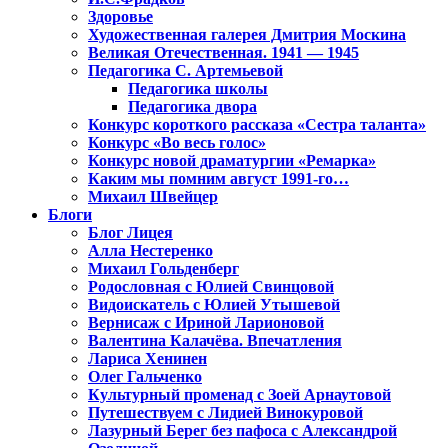
Здоровье
Художественная галерея Дмитрия Москина
Великая Отечественная. 1941 — 1945
Педагогика С. Артемьевой
Педагогика школы
Педагогика двора
Конкурс короткого рассказа «Сестра таланта»
Конкурс «Во весь голос»
Конкурс новой драматургии «Ремарка»
Каким мы помним август 1991-го…
Михаил Швейцер
Блоги
Блог Лицея
Алла Нестеренко
Михаил Гольденберг
Родословная с Юлией Свинцовой
Видоискатель с Юлией Утышевой
Вернисаж с Ириной Ларионовой
Валентина Калачёва. Впечатления
Лариса Хенинен
Олег Гальченко
Культурный променад с Зоей Арнаутовой
Путешествуем с Лидией Винокуровой
Лазурный Берег без пафоса с Александрой