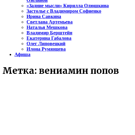
Озолиной
«Задние мысли» Кирилла Олюшкина
Застолье с Владимиром Софиенко
Ирина Савкина
Светлана Артемьева
Наталья Мешкова
Владимир Берштейн
Екатерина Габалова
Олег Липовецкий
Илона Румянцева
Афиша
Метка:
вениамин попов