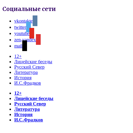
Социальные сети
vkontakte
twitter
youtube
zen-yandex
mail
12+
Лицейские беседы
Русский Север
Литература
История
И.С.Фрадков
12+
Лицейские беседы
Русский Север
Литература
История
И.С.Фрадков