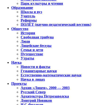
Парк культуры и чтения
Образование
Школа и вуз
Учитель
Реформы
ПОЛЁТ (научно-педагогический вестник)
Общество
История
Свободная трибуна
Люди
Лицейские беседы
Семья и дети
Путешествие
Утраты
Наука
Новости и факты
Гуманитарные науки
Естественно-математические науки
Наука в лицах
Проекты
Архив «Лицея». 2000 — 2003
Русский Север
Архитектура Петрозаводска
Дмитрий Новиков
И.С.Фрадков