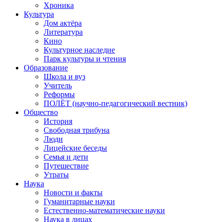
Хроника
Культура
Дом актёра
Литература
Кино
Культурное наследие
Парк культуры и чтения
Образование
Школа и вуз
Учитель
Реформы
ПОЛЁТ (научно-педагогический вестник)
Общество
История
Свободная трибуна
Люди
Лицейские беседы
Семья и дети
Путешествие
Утраты
Наука
Новости и факты
Гуманитарные науки
Естественно-математические науки
Наука в лицах