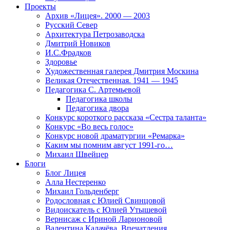
Проекты
Архив «Лицея». 2000 — 2003
Русский Север
Архитектура Петрозаводска
Дмитрий Новиков
И.С.Фрадков
Здоровье
Художественная галерея Дмитрия Москина
Великая Отечественная. 1941 — 1945
Педагогика С. Артемьевой
Педагогика школы
Педагогика двора
Конкурс короткого рассказа «Сестра таланта»
Конкурс «Во весь голос»
Конкурс новой драматургии «Ремарка»
Каким мы помним август 1991-го…
Михаил Швейцер
Блоги
Блог Лицея
Алла Нестеренко
Михаил Гольденберг
Родословная с Юлией Свинцовой
Видоискатель с Юлией Утышевой
Вернисаж с Ириной Ларионовой
Валентина Калачёва. Впечатления