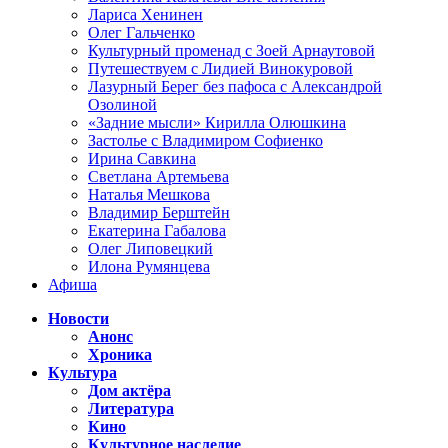
Лариса Хенинен
Олег Гальченко
Культурный променад с Зоей Арнаутовой
Путешествуем с Лидией Винокуровой
Лазурный Берег без пафоса с Александрой
Озолиной
«Задние мысли» Кирилла Олюшкина
Застолье с Владимиром Софиенко
Ирина Савкина
Светлана Артемьева
Наталья Мешкова
Владимир Берштейн
Екатерина Габалова
Олег Липовецкий
Илона Румянцева
Афиша
Новости
Анонс
Хроника
Культура
Дом актёра
Литература
Кино
Культурное наследие