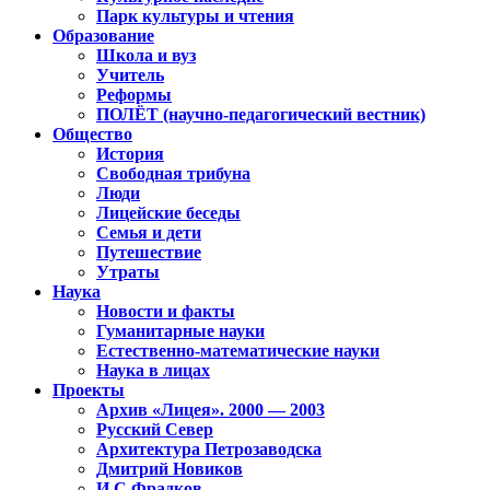
Парк культуры и чтения
Образование
Школа и вуз
Учитель
Реформы
ПОЛЁТ (научно-педагогический вестник)
Общество
История
Свободная трибуна
Люди
Лицейские беседы
Семья и дети
Путешествие
Утраты
Наука
Новости и факты
Гуманитарные науки
Естественно-математические науки
Наука в лицах
Проекты
Архив «Лицея». 2000 — 2003
Русский Север
Архитектура Петрозаводска
Дмитрий Новиков
И.С.Фрадков