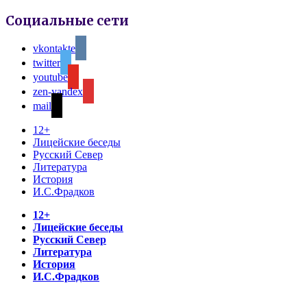
Социальные сети
vkontakte
twitter
youtube
zen-yandex
mail
12+
Лицейские беседы
Русский Север
Литература
История
И.С.Фрадков
12+
Лицейские беседы
Русский Север
Литература
История
И.С.Фрадков