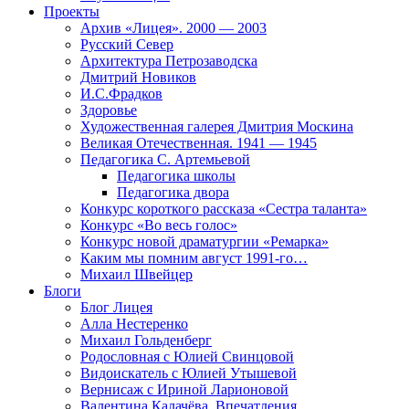
Проекты
Архив «Лицея». 2000 — 2003
Русский Север
Архитектура Петрозаводска
Дмитрий Новиков
И.С.Фрадков
Здоровье
Художественная галерея Дмитрия Москина
Великая Отечественная. 1941 — 1945
Педагогика С. Артемьевой
Педагогика школы
Педагогика двора
Конкурс короткого рассказа «Сестра таланта»
Конкурс «Во весь голос»
Конкурс новой драматургии «Ремарка»
Каким мы помним август 1991-го…
Михаил Швейцер
Блоги
Блог Лицея
Алла Нестеренко
Михаил Гольденберг
Родословная с Юлией Свинцовой
Видоискатель с Юлией Утышевой
Вернисаж с Ириной Ларионовой
Валентина Калачёва. Впечатления