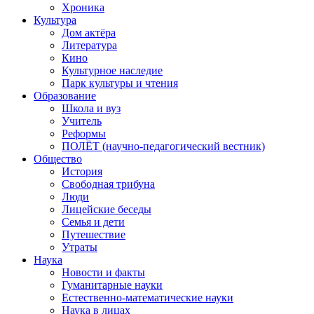
Хроника
Культура
Дом актёра
Литература
Кино
Культурное наследие
Парк культуры и чтения
Образование
Школа и вуз
Учитель
Реформы
ПОЛЁТ (научно-педагогический вестник)
Общество
История
Свободная трибуна
Люди
Лицейские беседы
Семья и дети
Путешествие
Утраты
Наука
Новости и факты
Гуманитарные науки
Естественно-математические науки
Наука в лицах