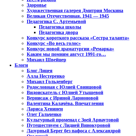
Здоровье
Художественная галерея Дмитрия Москина
Великая Отечественная. 1941 — 1945
Педагогика С. Артемьевой
Педагогика школы
Педагогика двора
Конкурс короткого рассказа «Сестра таланта»
Конкурс «Во весь голос»
Конкурс новой драматургии «Ремарка»
Каким мы помним август 1991-го…
Михаил Швейцер
Блоги
Блог Лицея
Алла Нестеренко
Михаил Гольденберг
Родословная с Юлией Свинцовой
Видоискатель с Юлией Утышевой
Вернисаж с Ириной Ларионовой
Валентина Калачёва. Впечатления
Лариса Хенинен
Олег Гальченко
Культурный променад с Зоей Арнаутовой
Путешествуем с Лидией Винокуровой
Лазурный Берег без пафоса с Александрой