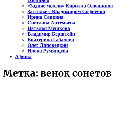
Озолиной
«Задние мысли» Кирилла Олюшкина
Застолье с Владимиром Софиенко
Ирина Савкина
Светлана Артемьева
Наталья Мешкова
Владимир Берштейн
Екатерина Габалова
Олег Липовецкий
Илона Румянцева
Афиша
Метка:
венок сонетов