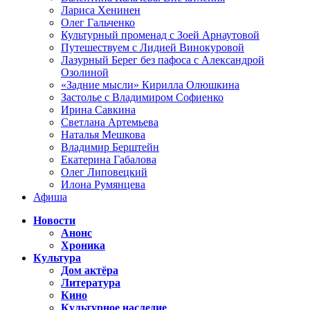
Лариса Хенинен
Олег Гальченко
Культурный променад с Зоей Арнаутовой
Путешествуем с Лидией Винокуровой
Лазурный Берег без пафоса с Александрой
Озолиной
«Задние мысли» Кирилла Олюшкина
Застолье с Владимиром Софиенко
Ирина Савкина
Светлана Артемьева
Наталья Мешкова
Владимир Берштейн
Екатерина Габалова
Олег Липовецкий
Илона Румянцева
Афиша
Новости
Анонс
Хроника
Культура
Дом актёра
Литература
Кино
Культурное наследие