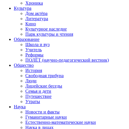
Хроника
Культура
Дом актёра
Литература
Кино
Культурное наследие
Парк культуры и чтения
Образование
Школа и вуз
Учитель
Реформы
ПОЛЁТ (научно-педагогический вестник)
Общество
История
Свободная трибуна
Люди
Лицейские беседы
Семья и дети
Путешествие
Утраты
Наука
Новости и факты
Гуманитарные науки
Естественно-математические науки
Наука в лицах