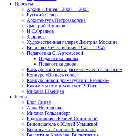
Проекты
Архив «Лицея». 2000 — 2003
Русский Север
Архитектура Петрозаводска
Дмитрий Новиков
И.С.Фрадков
Здоровье
Художественная галерея Дмитрия Москина
Великая Отечественная. 1941 — 1945
Педагогика С. Артемьевой
Педагогика школы
Педагогика двора
Конкурс короткого рассказа «Сестра таланта»
Конкурс «Во весь голос»
Конкурс новой драматургии «Ремарка»
Каким мы помним август 1991-го…
Михаил Швейцер
Блоги
Блог Лицея
Алла Нестеренко
Михаил Гольденберг
Родословная с Юлией Свинцовой
Видоискатель с Юлией Утышевой
Вернисаж с Ириной Ларионовой
Валентина Калачёва. Впечатления