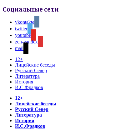
Социальные сети
vkontakte
twitter
youtube
zen-yandex
mail
12+
Лицейские беседы
Русский Север
Литература
История
И.С.Фрадков
12+
Лицейские беседы
Русский Север
Литература
История
И.С.Фрадков