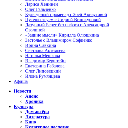
Лариса Хенинен
Олег Гальченко
Культурный променад с Зоей Арнаутовой
Путешествуем с Лидией Винокуровой
Лазурный Берег без пафоса с Александрой
Озолиной
«Задние мысли» Кирилла Олюшкина
Застолье с Владимиром Софиенко
Ирина Савкина
Светлана Артемьева
Наталья Мешкова
Владимир Берштейн
Екатерина Габалова
Олег Липовецкий
Илона Румянцева
Афиша
Новости
Анонс
Хроника
Культура
Дом актёра
Литература
Кино
Культурное наследие