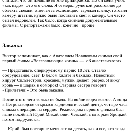
считали, что он излишне ко мне придирается. Но он меня учил,
«как надо». Это его слова. Я отмерял рулеткой расстояние до
объекта съемки, отвечал за экспозицию, заряжал пленку, готовил
камеру, штатив, нужно было поставить свет и камеру. Он часто
бывал недоволен. Так было, когда снимали документальные
фильмы. С репортажами было, конечно, проще.
Закалка
Виктор вспоминает, как с Анатолием Новиковым снимал свой
первый фильм «Возвращающие жизнь» — об анестезиологах.
— Представьте, оперируемому парню 18 лет. Ставлю
оборудование, свет. В белом халате и бахилах. Известный
хирург Сильвестров, красавец мужик, делает разрез. Я вижу
кровь — и шарах в обморок! Старшая сестра говорит:
«Прилетели!» Это была закалка.
После этого чего только не было. На войне видел всякое. А когда
в Петрозаводске открылся кардиологический центр, четыре часа
снимал операцию на сердце. Режиссером первого фильма был
ныне покойный Юрий Михайлович Чевский, с которым Яроцкий
потом подружился.
— Юрий был постарше меня лет на десять, как и все, кто тогда