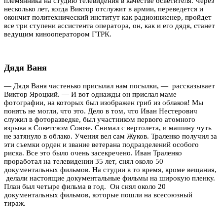
племянника на студию телевидения в качестве осветителя. Через
несколько лет, когда Виктор отслужит в армии, переведется и
окончит политехнический институт как радиоинженер, пройдет
все три ступени ассистента оператора, он, как и его дядя, станет
ведущим кинооператором ГТРК.
Дядя Ваня
— Дядя Ваня частенько присылал нам посылки, — рассказывает
Виктор Яроцкий. — И вот однажды он прислал маме
фотографии, на которых был изображен гриб из облаков! Мы
понять не могли, что это. Дело в том, что Иван Нестерович
служил в фоторазведке, был участником первого атомного
взрыва в Советском Союзе. Снимал с вертолета, и машину чуть
не затянуло в облако. Учения вел сам Жуков. Траленко получил за
эти съемки орден и звание ветерана подразделений особого
риска. Все это было очень засекречено. Иван Траленко
проработал на телевидении 35 лет, снял около 50
документальных фильмов. На студии в то время, кроме вещания,
делали настоящие документальные фильмы на широкую пленку.
План был четыре фильма в год. Он снял около 20
документальных фильмов, которые пошли на всесоюзный
тираж.