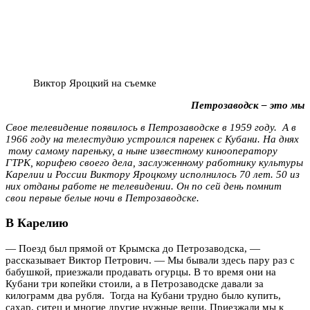
Виктор Яроцкий на съемке
Петрозаводск – это мы
Свое телевидение появилось в Петрозаводске в 1959 году. А в
1966 году на телестудию устроился паренек с Кубани. На днях
тому самому пареньку, а ныне известному кинооператору
ГТРК, корифею своего дела, заслуженному работнику культуры
Карелии и России Виктору Яроцкому исполнилось 70 лет. 50 из
них отданы работе не телевидении. Он по сей день помнит
свои первые белые ночи в Петрозаводске.
В Карелию
— Поезд был прямой от Крымска до Петрозаводска, —
рассказывает Виктор Петрович. — Мы бывали здесь пару раз с
бабушкой, приезжали продавать огурцы. В то время они на
Кубани три копейки стоили, а в Петрозаводске давали за
килограмм два рубля. Тогда на Кубани трудно было купить,
сахар, ситец и многие другие нужные вещи. Приезжали мы к