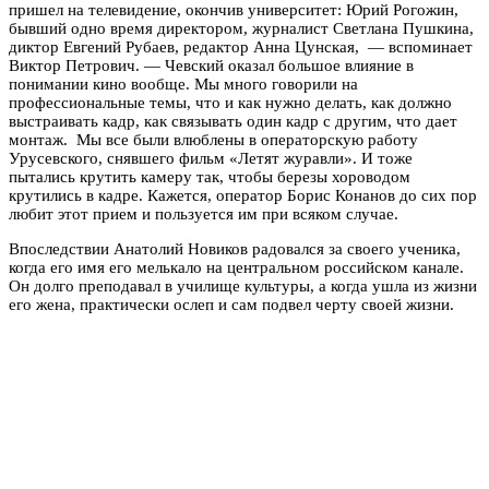
пришел на телевидение, окончив университет: Юрий Рогожин,
бывший одно время директором, журналист Светлана Пушкина,
диктор Евгений Рубаев, редактор Анна Цунская, — вспоминает
Виктор Петрович. — Чевский оказал большое влияние в
понимании кино вообще. Мы много говорили на
профессиональные темы, что и как нужно делать, как должно
выстраивать кадр, как связывать один кадр с другим, что дает
монтаж. Мы все были влюблены в операторскую работу
Урусевского, снявшего фильм «Летят журавли». И тоже
пытались крутить камеру так, чтобы березы хороводом
крутились в кадре. Кажется, оператор Борис Конанов до сих пор
любит этот прием и пользуется им при всяком случае.
Впоследствии Анатолий Новиков радовался за своего ученика,
когда его имя его мелькало на центральном российском канале.
Он долго преподавал в училище культуры, а когда ушла из жизни
его жена, практически ослеп и сам подвел черту своей жизни.