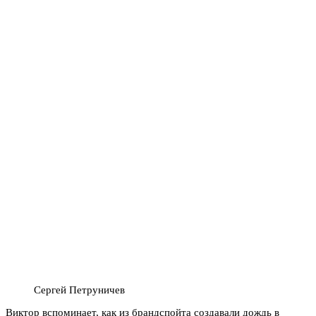
Сергей Петруничев
Виктор вспоминает, как из брандспойта создавали дождь в