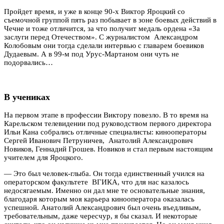
Пройдет время, и уже в конце 90-х Виктор Яроцкий со
съемочной группой пять раз побывает в зоне боевых действий в
Чечне и тоже отличится, за что получит медаль ордена «За
заслуги перед Отечеством». С журналистом Александром
Колобовым они тогда сделали интервью с главарем боевиков
Дудаевым. А в 99-м под Урус-Мартаном они чуть не
подорвались…
В учениках
На первом этапе в профессии Виктору повезло. В то время на
Карельском телевидении под руководством первого директора
Ильи Кана собрались отличные специалисты: кинооператоры
Сергей Иванович Петруничев, Анатолий Александрович
Новиков, Геннадий Грошев. Новиков и стал первым настоящим
учителем для Яроцкого.
— Это был человек-глыба. Он тогда единственный учился на
операторском факультете ВГИКА, что для нас казалось
недосягаемым. Именно он дал мне те основательные знания,
благодаря которым моя карьера кинооператора оказалась
успешной. Анатолий Александрович был очень въедливым,
требовательным, даже чересчур, я бы сказал. И некоторые