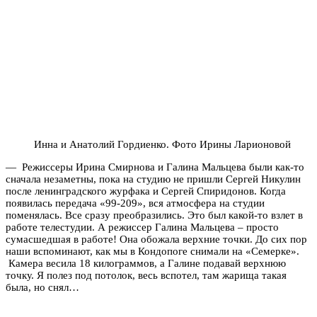
Инна и Анатолий Гордиенко. Фото Ирины Ларионовой
— Режиссеры Ирина Смирнова и Галина Мальцева были как-то
сначала незаметны, пока на студию не пришли Сергей Никулин
после ленинградского журфака и Сергей Спиридонов. Когда
появилась передача «99-209», вся атмосфера на студии
поменялась. Все сразу преобразились. Это был какой-то взлет в
работе телестудии. А режиссер Галина Мальцева – просто
сумасшедшая в работе! Она обожала верхние точки. До сих пор
наши вспоминают, как мы в Кондопоге снимали на «Семерке».
Камера весила 18 килограммов, а Галине подавай верхнюю
точку. Я полез под потолок, весь вспотел, там жарища такая
была, но снял…