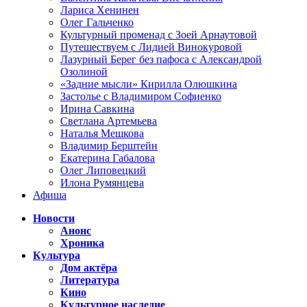
Лариса Хенинен
Олег Гальченко
Культурный променад с Зоей Арнаутовой
Путешествуем с Лидией Винокуровой
Лазурный Берег без пафоса с Александрой
Озолиной
«Задние мысли» Кирилла Олюшкина
Застолье с Владимиром Софиенко
Ирина Савкина
Светлана Артемьева
Наталья Мешкова
Владимир Берштейн
Екатерина Габалова
Олег Липовецкий
Илона Румянцева
Афиша
Новости
Анонс
Хроника
Культура
Дом актёра
Литература
Кино
Культурное наследие