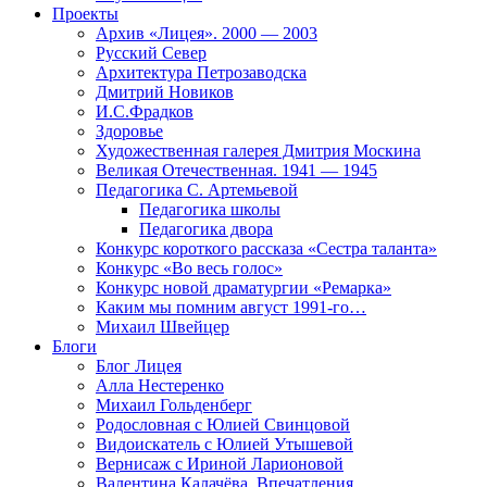
Проекты
Архив «Лицея». 2000 — 2003
Русский Север
Архитектура Петрозаводска
Дмитрий Новиков
И.С.Фрадков
Здоровье
Художественная галерея Дмитрия Москина
Великая Отечественная. 1941 — 1945
Педагогика С. Артемьевой
Педагогика школы
Педагогика двора
Конкурс короткого рассказа «Сестра таланта»
Конкурс «Во весь голос»
Конкурс новой драматургии «Ремарка»
Каким мы помним август 1991-го…
Михаил Швейцер
Блоги
Блог Лицея
Алла Нестеренко
Михаил Гольденберг
Родословная с Юлией Свинцовой
Видоискатель с Юлией Утышевой
Вернисаж с Ириной Ларионовой
Валентина Калачёва. Впечатления