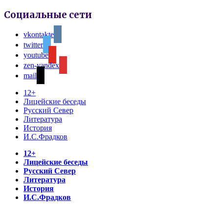
Социальные сети
vkontakte
twitter
youtube
zen-yandex
mail
12+
Лицейские беседы
Русский Север
Литература
История
И.С.Фрадков
12+
Лицейские беседы
Русский Север
Литература
История
И.С.Фрадков