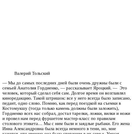
Валерий Тольский
— Мы до самых последних дней были очень дружны были с
семьей Анатолия Гордиенко, — рассказывает Яроцкий. — Это
человек, который сделал себя сам. Долгое время он возглавлял
киноредакцию. Такой штришок: все у него всегда было записано,
педант, одно слово. Помню, как перед поездкой на съемки в
Костомукшу (тогда только камень должны были заложить),
Гордиенко всех нас собрал, достал тарелки, ложки, вилки и ножи
и провел нам перед фуршетом мастер-класс по правилам
столового этикета… Мы с ним были и заядлые рыбаки. Его жена
Инна Александровна была всегда немного в тени, но, мне
кажется, что именно она была стержнем в их семье. Умная,