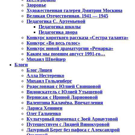
Здоровье
Художественная галерея Дмитрия Москина
Великая Отечественная. 1941 — 1945
Педагогика С. Артемьевой
Педагогика школы
Педагогика двора
Конкурс короткого рассказа «Сестра таланта»
Конкурс «Во весь голос»
Конкурс новой драматургии «Ремарка»
Каким мы помним август 1991-го…
Михаил Швейцер
Блоги
Блог Лицея
Алла Нестеренко
Михаил Гольденберг
Родословная с Юлией Свинцовой
Видоискатель с Юлией Утышевой
Вернисаж с Ириной Ларионовой
Валентина Калачёва. Впечатления
Лариса Хенинен
Олег Гальченко
Культурный променад с Зоей Арнаутовой
Путешествуем с Лидией Винокуровой
Лазурный Берег без пафоса с Александрой