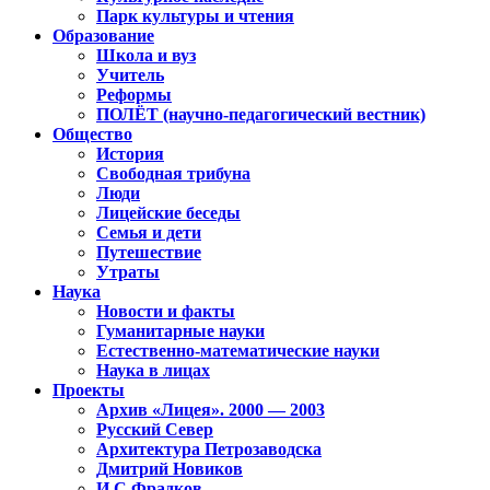
Парк культуры и чтения
Образование
Школа и вуз
Учитель
Реформы
ПОЛЁТ (научно-педагогический вестник)
Общество
История
Свободная трибуна
Люди
Лицейские беседы
Семья и дети
Путешествие
Утраты
Наука
Новости и факты
Гуманитарные науки
Естественно-математические науки
Наука в лицах
Проекты
Архив «Лицея». 2000 — 2003
Русский Север
Архитектура Петрозаводска
Дмитрий Новиков
И.С.Фрадков