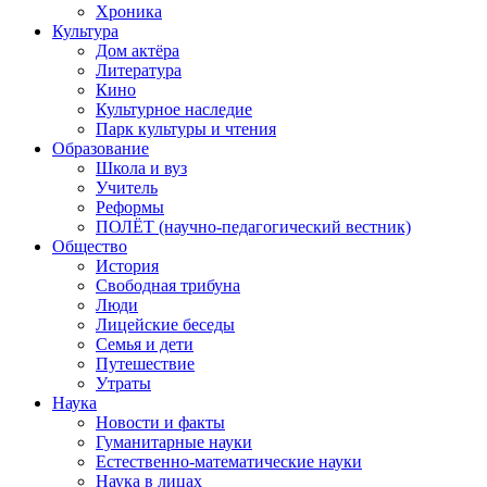
Хроника
Культура
Дом актёра
Литература
Кино
Культурное наследие
Парк культуры и чтения
Образование
Школа и вуз
Учитель
Реформы
ПОЛЁТ (научно-педагогический вестник)
Общество
История
Свободная трибуна
Люди
Лицейские беседы
Семья и дети
Путешествие
Утраты
Наука
Новости и факты
Гуманитарные науки
Естественно-математические науки
Наука в лицах