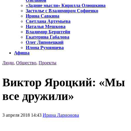
Озолиной
«Задние мысли» Кирилла Олюшкина
Застолье с Владимиром Софиенко
Ирина Савкина
Светлана Артемьева
Наталья Мешкова
Владимир Берштейн
Екатерина Габалова
Олег Липовецкий
Илона Румянцева
Афиша
Люди
,
Общество
,
Проекты
Виктор Яроцкий: «Мы
все дружили»
3 апреля 2018 14:43
Ирина Ларионова