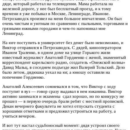
дяде, который работал на телевидении. Мама работала на
железной дороге, у нее был бесплатный проезд, и к тому
времени я уже побывал в Москве, Ленинграде, Иванове.
Петрозаводск произвел на меня большое впечатление. Он был
очень чистым и уютным по сравнению с пыльными, торговыми и
грязными южными городами и чем-то напоминал мне
Ленинград.
На юге поступить в университет без денег было невозможно, и
Виктор отправился в Петрозаводск. С дядей, кинооператором
Иваном Траленко, в одном доме на улице Горького жили
известный журналист Анатолий Гордиенко с женой, знаменитый
корреспондент карельского радио, создатель «Онежской волны»
Давид Мальц, в соседнем подъезде жил Валерий Тольский. Дело
было летом, дядюшка уехал на юг, а юношу оставили на
попечение Гордиенко.
Анатолий Алексеевич сомневался в том, что Виктор с ходу
поступит в вуз — говор сразу выдавал в нем южанина. Виктор
активно занимался и экзамены сдал хорошо, но по конкурсу не
прошел — в первую очередь брали ребят с местной пропиской.
Декан вечернего факультета не хотел отпускать студента с
хорошими отметками и предложил устроиться на работу, а
учиться вечером.
И вот тут настал судьбоносный момент: дядя устроил своего