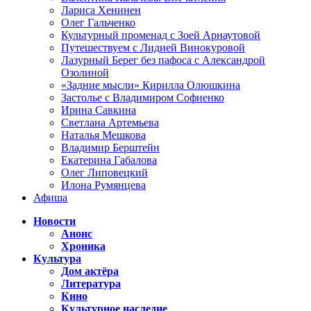
Лариса Хенинен
Олег Гальченко
Культурный променад с Зоей Арнаутовой
Путешествуем с Лидией Винокуровой
Лазурный Берег без пафоса с Александрой
Озолиной
«Задние мысли» Кирилла Олюшкина
Застолье с Владимиром Софиенко
Ирина Савкина
Светлана Артемьева
Наталья Мешкова
Владимир Берштейн
Екатерина Габалова
Олег Липовецкий
Илона Румянцева
Афиша
Новости
Анонс
Хроника
Культура
Дом актёра
Литература
Кино
Культурное наследие