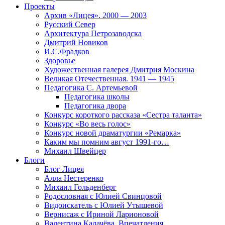
Проекты
Архив «Лицея». 2000 — 2003
Русский Север
Архитектура Петрозаводска
Дмитрий Новиков
И.С.Фрадков
Здоровье
Художественная галерея Дмитрия Москина
Великая Отечественная. 1941 — 1945
Педагогика С. Артемьевой
Педагогика школы
Педагогика двора
Конкурс короткого рассказа «Сестра таланта»
Конкурс «Во весь голос»
Конкурс новой драматургии «Ремарка»
Каким мы помним август 1991-го…
Михаил Швейцер
Блоги
Блог Лицея
Алла Нестеренко
Михаил Гольденберг
Родословная с Юлией Свинцовой
Видоискатель с Юлией Утышевой
Вернисаж с Ириной Ларионовой
Валентина Калачёва. Впечатления