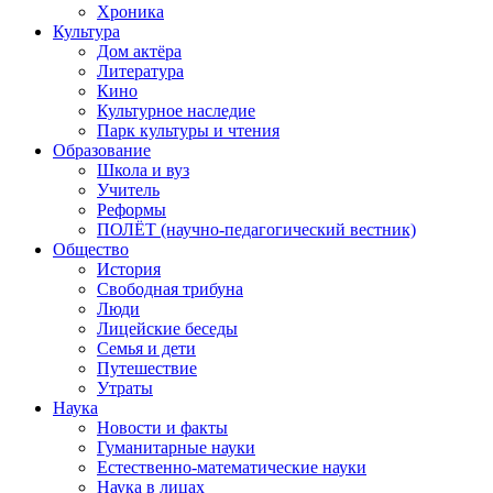
Хроника
Культура
Дом актёра
Литература
Кино
Культурное наследие
Парк культуры и чтения
Образование
Школа и вуз
Учитель
Реформы
ПОЛЁТ (научно-педагогический вестник)
Общество
История
Свободная трибуна
Люди
Лицейские беседы
Семья и дети
Путешествие
Утраты
Наука
Новости и факты
Гуманитарные науки
Естественно-математические науки
Наука в лицах