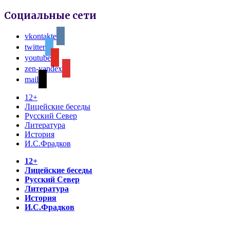
Социальные сети
vkontakte
twitter
youtube
zen-yandex
mail
12+
Лицейские беседы
Русский Север
Литература
История
И.С.Фрадков
12+
Лицейские беседы
Русский Север
Литература
История
И.С.Фрадков