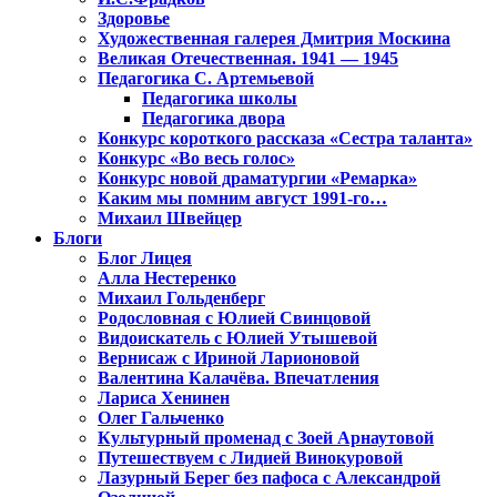
Здоровье
Художественная галерея Дмитрия Москина
Великая Отечественная. 1941 — 1945
Педагогика С. Артемьевой
Педагогика школы
Педагогика двора
Конкурс короткого рассказа «Сестра таланта»
Конкурс «Во весь голос»
Конкурс новой драматургии «Ремарка»
Каким мы помним август 1991-го…
Михаил Швейцер
Блоги
Блог Лицея
Алла Нестеренко
Михаил Гольденберг
Родословная с Юлией Свинцовой
Видоискатель с Юлией Утышевой
Вернисаж с Ириной Ларионовой
Валентина Калачёва. Впечатления
Лариса Хенинен
Олег Гальченко
Культурный променад с Зоей Арнаутовой
Путешествуем с Лидией Винокуровой
Лазурный Берег без пафоса с Александрой