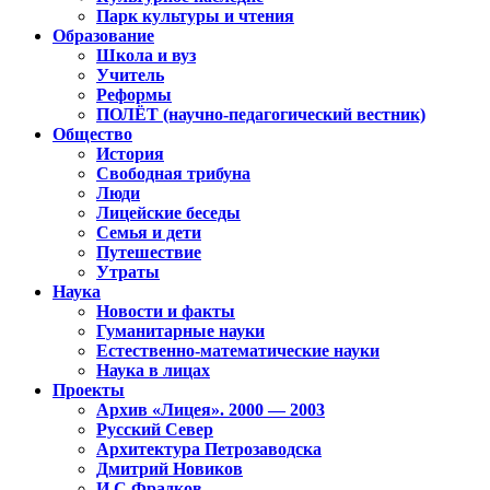
Парк культуры и чтения
Образование
Школа и вуз
Учитель
Реформы
ПОЛЁТ (научно-педагогический вестник)
Общество
История
Свободная трибуна
Люди
Лицейские беседы
Семья и дети
Путешествие
Утраты
Наука
Новости и факты
Гуманитарные науки
Естественно-математические науки
Наука в лицах
Проекты
Архив «Лицея». 2000 — 2003
Русский Север
Архитектура Петрозаводска
Дмитрий Новиков
И.С.Фрадков