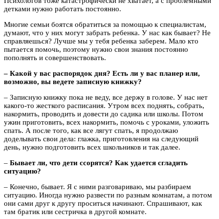
Психологов тоже катастрофически не хватает, а с проблемными
детками нужно работать постоянно.
Многие семьи боятся обратиться за помощью к специалистам,
думают, что у них могут забрать ребенка. У нас как бывает? Не
справляешься? Лучше мы у тебя ребенка заберем. Мало кто
пытается помочь, поэтому нужно свои знания постоянно
пополнять и совершенствовать.
– Какой у вас распорядок дня? Есть ли у вас планер или,
возможно, вы ведете записную книжку?
– Записную книжку пока не веду, все держу в голове. У нас нет
какого-то жесткого расписания. Утром всех поднять, собрать,
накормить, проводить и довести до садика или школы. Потом
ужин приготовить, всех накормить, помочь с уроками, уложить
спать. А после того, как все лягут спать, я продолжаю
доделывать свои дела: глажка, приготовления на следующий
день, нужно подготовить всех школьников и так далее.
–
Бывает ли, что дети ссорятся? Как удается сгладить
ситуацию?
– Конечно, бывает. Я с ними разговариваю, мы разбираем
ситуацию. Иногда нужно развести по разным комнатам, а потом
они сами друг к другу проситься начинают. Спрашивают, как
там братик или сестричка в другой комнате.