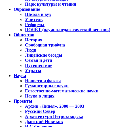
Парк культуры и чтения
Образование
Школа и вуз
Учитель
Реформы
ПОЛЁТ (научно-педагогический вестник)
Общество
История
Свободная трибуна
Люди
Лицейские беседы
Семья и дети
Путешествие
Утраты
Наука
Новости и факты
Гуманитарные науки
Естественно-математические науки
Наука в лицах
Проекты
Архив «Лицея». 2000 — 2003
Русский Север
Архитектура Петрозаводска
Дмитрий Новиков
И.С.Фрадков