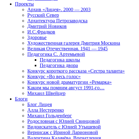
Проекты
Архив «Лицея». 2000 — 2003
Русский Север
Архитектура Петрозаводска
Дмитрий Новиков
И.С.Фрадков
Здоровье
Художественная галерея Дмитрия Москина
Великая Отечественная. 1941 — 1945
Педагогика С. Артемьевой
Педагогика школы
Педагогика двора
Конкурс короткого рассказа «Сестра таланта»
Конкурс «Во весь голос»
Конкурс новой драматургии «Ремарка»
Каким мы помним август 1991-го…
Михаил Швейцер
Блоги
Блог Лицея
Алла Нестеренко
Михаил Гольденберг
Родословная с Юлией Свинцовой
Видоискатель с Юлией Утышевой
Вернисаж с Ириной Ларионовой
Валентина Калачёва. Впечатления