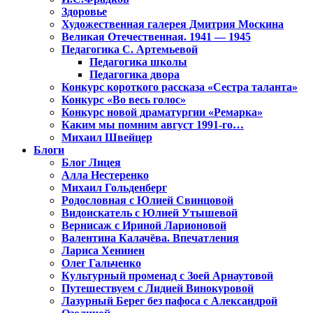
Здоровье
Художественная галерея Дмитрия Москина
Великая Отечественная. 1941 — 1945
Педагогика С. Артемьевой
Педагогика школы
Педагогика двора
Конкурс короткого рассказа «Сестра таланта»
Конкурс «Во весь голос»
Конкурс новой драматургии «Ремарка»
Каким мы помним август 1991-го…
Михаил Швейцер
Блоги
Блог Лицея
Алла Нестеренко
Михаил Гольденберг
Родословная с Юлией Свинцовой
Видоискатель с Юлией Утышевой
Вернисаж с Ириной Ларионовой
Валентина Калачёва. Впечатления
Лариса Хенинен
Олег Гальченко
Культурный променад с Зоей Арнаутовой
Путешествуем с Лидией Винокуровой
Лазурный Берег без пафоса с Александрой