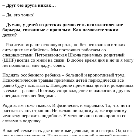
–
Друг без друга никак…
– Да, это точно!
–
Думаю, у детей из детских домов есть психологические
барьеры, связанные с прошлым. Как помогаете таким
детям?
– Родители играют основную роль, но без психологов в таких
ситуациях не обойтись. Мы постоянно работаем со
специалистами. Петрозаводская Школа приемных родителей
(ШПР) всегда со мной на связи. В любое время дня и ночи я могу
им позвонить, мне дадут совет.
Поднять особенного ребенка – большой и кропотливый труд.
Психологические травмы приемных детей периодически всё
равно будут всплывать. Поведение приемных детей и рожденных
в семье – разное. Поэтому сопровождение психологов и других
специалистов необходимо.
Родителям тоже тяжело. И физически, и морально. То, что дети
рассказывают, страшно. Не желаю ни одному даже взрослому
человеку пережить подобное. У меня не одна ночь прошла со
слезами в подушку…
В нашей семье есть две приемные девочки, они сестры. Одна из
них с инвалидностью. Из-за того, что у одной в легкой степени