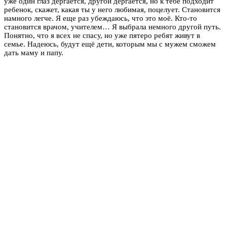
уже один глаз дергается, другой дергается, но к тебе подходит
ребенок, скажет, какая ты у него любимая, поцелует. Становится
намного легче. Я еще раз убеждаюсь, что это моё. Кто-то
становится врачом, учителем… Я выбрала немного другой путь.
Понятно, что я всех не спасу, но уже пятеро ребят живут в
семье. Надеюсь, будут ещё дети, которым мы с мужем сможем
дать маму и папу.