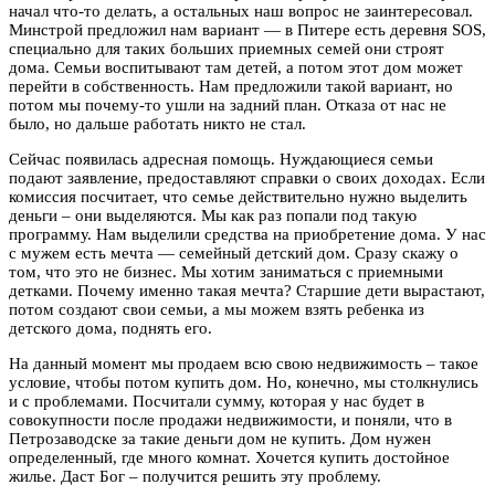
начал что-то делать, а остальных наш вопрос не заинтересовал.
Минстрой предложил нам вариант — в Питере есть деревня SOS,
специально для таких больших приемных семей они строят
дома. Семьи воспитывают там детей, а потом этот дом может
перейти в собственность. Нам предложили такой вариант, но
потом мы почему-то ушли на задний план. Отказа от нас не
было, но дальше работать никто не стал.
Сейчас появилась адресная помощь. Нуждающиеся семьи
подают заявление, предоставляют справки о своих доходах. Если
комиссия посчитает, что семье действительно нужно выделить
деньги – они выделяются. Мы как раз попали под такую
программу. Нам выделили средства на приобретение дома. У нас
с мужем есть мечта — семейный детский дом. Сразу скажу о
том, что это не бизнес. Мы хотим заниматься с приемными
детками. Почему именно такая мечта? Старшие дети вырастают,
потом создают свои семьи, а мы можем взять ребенка из
детского дома, поднять его.
На данный момент мы продаем всю свою недвижимость – такое
условие, чтобы потом купить дом. Но, конечно, мы столкнулись
и с проблемами. Посчитали сумму, которая у нас будет в
совокупности после продажи недвижимости, и поняли, что в
Петрозаводске за такие деньги дом не купить. Дом нужен
определенный, где много комнат. Хочется купить достойное
жилье. Даст Бог – получится решить эту проблему.