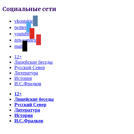
Социальные сети
vkontakte
twitter
youtube
zen-yandex
mail
12+
Лицейские беседы
Русский Север
Литература
История
И.С.Фрадков
12+
Лицейские беседы
Русский Север
Литература
История
И.С.Фрадков