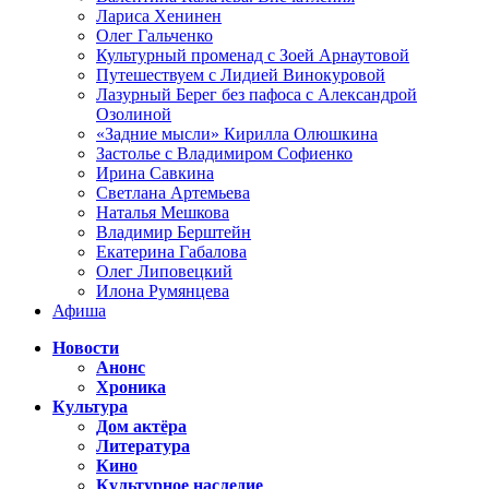
Лариса Хенинен
Олег Гальченко
Культурный променад с Зоей Арнаутовой
Путешествуем с Лидией Винокуровой
Лазурный Берег без пафоса с Александрой
Озолиной
«Задние мысли» Кирилла Олюшкина
Застолье с Владимиром Софиенко
Ирина Савкина
Светлана Артемьева
Наталья Мешкова
Владимир Берштейн
Екатерина Габалова
Олег Липовецкий
Илона Румянцева
Афиша
Новости
Анонс
Хроника
Культура
Дом актёра
Литература
Кино
Культурное наследие