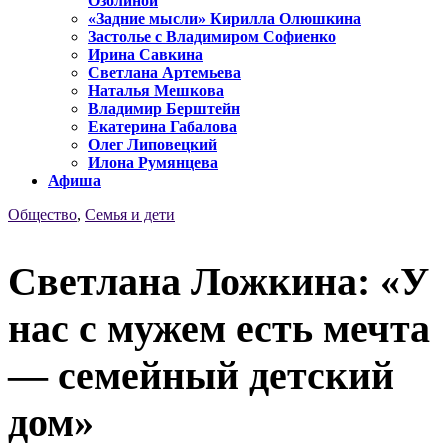
Озолиной
«Задние мысли» Кирилла Олюшкина
Застолье с Владимиром Софиенко
Ирина Савкина
Светлана Артемьева
Наталья Мешкова
Владимир Берштейн
Екатерина Габалова
Олег Липовецкий
Илона Румянцева
Афиша
Общество
,
Семья и дети
Светлана Ложкина: «У
нас с мужем есть мечта
— семейный детский
дом»