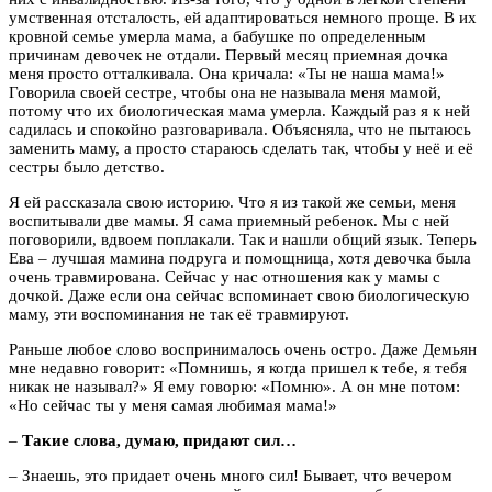
умственная отсталость, ей адаптироваться немного проще. В их
кровной семье умерла мама, а бабушке по определенным
причинам девочек не отдали. Первый месяц приемная дочка
меня просто отталкивала. Она кричала: «Ты не наша мама!»
Говорила своей сестре, чтобы она не называла меня мамой,
потому что их биологическая мама умерла. Каждый раз я к ней
садилась и спокойно разговаривала. Объясняла, что не пытаюсь
заменить маму, а просто стараюсь сделать так, чтобы у неё и её
сестры было детство.
Я ей рассказала свою историю. Что я из такой же семьи, меня
воспитывали две мамы. Я сама приемный ребенок. Мы с ней
поговорили, вдвоем поплакали.
Так и нашли общий язык. Теперь
Ева – лучшая мамина подруга и помощница, хотя девочка была
очень травмирована. Сейчас у нас отношения как у мамы с
дочкой. Даже если она сейчас вспоминает свою биологическую
маму, эти воспоминания не так её травмируют.
Раньше любое слово воспринималось очень остро. Даже Демьян
мне недавно говорит: «Помнишь, я когда пришел к тебе, я тебя
никак не называл?» Я ему говорю: «Помню». А он мне потом:
«Но сейчас ты у меня самая любимая мама!»
–
Такие слова, думаю, придают сил…
– Знаешь, это придает очень много сил! Бывает, что вечером