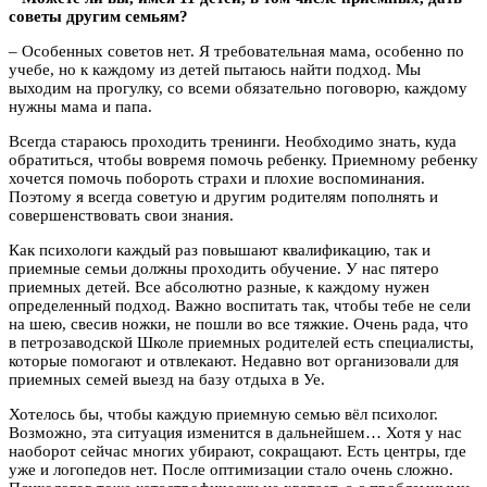
советы другим семьям?
– Особенных советов нет. Я требовательная мама, особенно по
учебе, но к каждому из детей пытаюсь найти подход. Мы
выходим на прогулку, со всеми обязательно поговорю, каждому
нужны мама и папа.
Всегда стараюсь проходить тренинги. Необходимо знать, куда
обратиться, чтобы вовремя помочь ребенку. Приемному ребенку
хочется помочь побороть страхи и плохие воспоминания.
Поэтому я всегда советую и другим родителям пополнять и
совершенствовать свои знания.
Как психологи каждый раз повышают квалификацию, так и
приемные семьи должны проходить обучение. У нас пятеро
приемных детей. Все абсолютно разные, к каждому нужен
определенный подход. Важно воспитать так, чтобы тебе не сели
на шею, свесив ножки, не пошли во все тяжкие. Очень рада, что
в петрозаводской Школе приемных родителей есть специалисты,
которые помогают и отвлекают. Недавно вот организовали для
приемных семей выезд на базу отдыха в Уе.
Хотелось бы, чтобы каждую приемную семью вёл психолог.
Возможно, эта ситуация изменится в дальнейшем… Хотя у нас
наоборот сейчас многих убирают, сокращают. Есть центры, где
уже и логопедов нет. После оптимизации стало очень сложно.