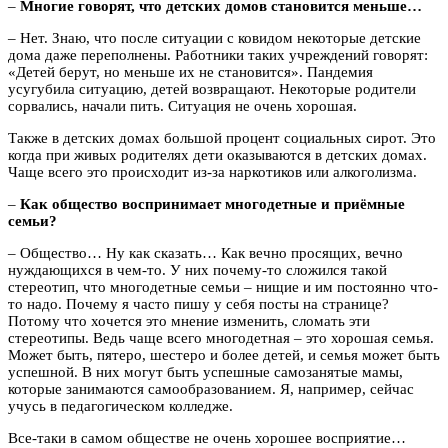
–
Многие говорят, что детских домов становится меньше…
– Нет. Знаю, что после ситуации с ковидом некоторые детские
дома даже переполнены. Работники таких учреждений говорят:
«Детей берут, но меньше их не становится». Пандемия
усугубила ситуацию, детей возвращают. Некоторые родители
сорвались, начали пить. Ситуация не очень хорошая.
Также в детских домах большой процент социальных сирот. Это
когда при живых родителях дети оказываются в детских домах.
Чаще всего это происходит из-за наркотиков или алкоголизма.
–
Как общество воспринимает многодетные и приёмные
семьи?
– Общество… Ну как сказать… Как вечно просящих, вечно
нуждающихся в чем-то. У них почему-то сложился такой
стереотип, что многодетные семьи – нищие и им постоянно что-
то надо. Почему я часто пишу у себя посты на странице?
Потому что хочется это мнение изменить, сломать эти
стереотипы. Ведь чаще всего многодетная – это хорошая семья.
Может быть, пятеро, шестеро и более детей, и семья может быть
успешной. В них могут быть успешные самозанятые мамы,
которые занимаются самообразованием. Я, например, сейчас
учусь в педагогическом колледже.
Все-таки в самом обществе не очень хорошее восприятие…