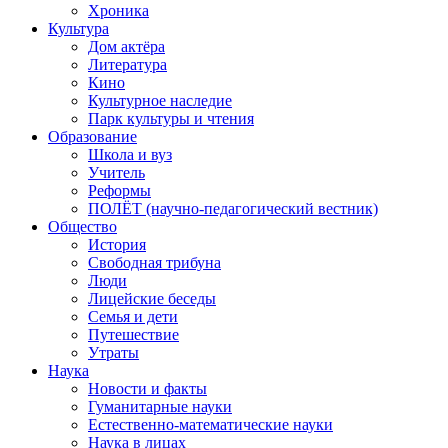
Хроника
Культура
Дом актёра
Литература
Кино
Культурное наследие
Парк культуры и чтения
Образование
Школа и вуз
Учитель
Реформы
ПОЛЁТ (научно-педагогический вестник)
Общество
История
Свободная трибуна
Люди
Лицейские беседы
Семья и дети
Путешествие
Утраты
Наука
Новости и факты
Гуманитарные науки
Естественно-математические науки
Наука в лицах