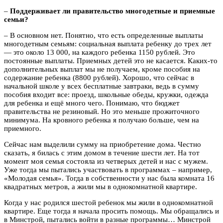
–
Поддерживает ли правительство многодетные и приемные
семьи?
– В основном нет. Понятно, что есть определенные выплаты
многодетным семьям: социальная выплата ребенку до трех лет
— это около 13 000, на каждого ребенка 1150 рублей. Это
постоянные выплаты. Приемных детей это не касается. Каких-то
дополнительных выплат мы не получаем, кроме пособия на
содержание ребенка (8800 рублей). Хорошо, что сейчас в
начальной школе у всех бесплатные завтраки, ведь в сумму
пособия входит все: проезд, школьные обеды, кружки, одежда
для ребенка и ещё много чего. Понимаю, что бюджет
правительства не резиновый. Но это меньше прожиточного
минимума. На кровного ребенка я получаю больше, чем на
приемного.
Сейчас нам выделили сумму на приобретение дома. Честно
сказать, я билась с этим домом в течение шести лет. На тот
момент моя семья состояла из четверых детей и нас с мужем.
Уже тогда мы пытались участвовать в программах – например,
«Молодая семья». Тогда в собственности у нас была комната 16
квадратных метров, а жили мы в однокомнатной квартире.
Когда у нас родился шестой ребенок мы жили в однокомнатной
квартире. Еще тогда я начала просить помощь. Мы обращались и
в Минстрой, пытались войти в разные программы… Минстрой