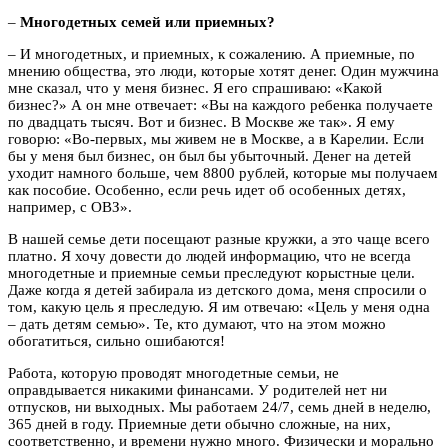
–
М
ногодетных семей или приемных?
– И многодетных, и приемных, к сожалению. А приемные, по
мнению общества, это люди, которые хотят денег. Один мужчина
мне сказал, что у меня бизнес. Я его спрашиваю: «Какой
бизнес?» А он мне отвечает: «Вы на каждого ребенка получаете
по двадцать тысяч. Вот и бизнес. В Москве же так». Я ему
говорю: «Во-первых, мы живем не в Москве, а в Карелии. Если
бы у меня был бизнес, он был бы убыточный. Денег на детей
уходит намного больше, чем 8800 рублей, которые мы получаем
как пособие. Особенно, если речь идет об особенных детях,
например, с ОВЗ».
В нашей семье дети посещают разные кружки, а это чаще всего
платно. Я хочу довести до людей информацию, что не всегда
многодетные и приемные семьи преследуют корыстные цели.
Даже когда я детей забирала из детского дома, меня спросили о
том, какую цель я преследую. Я им отвечаю: «Цель у меня одна
– дать детям семью». Те, кто думают, что на этом можно
обогатиться, сильно ошибаются!
Работа, которую проводят многодетные семьи, не
оправдывается никакими финансами. У родителей нет ни
отпусков, ни выходных. Мы работаем 24/7, семь дней в неделю,
365 дней в году. Приемные дети обычно сложные, на них,
соответственно, и времени нужно много. Физически и морально