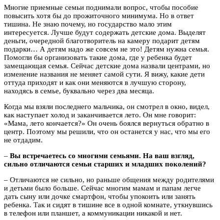
Многие приемные семьи поднимали вопрос, чтобы пособие
повысить хотя бы до прожиточного минимума. Но в ответ
тишина. Не знаю почему, но государство мало этим
интересуется. Лучше будут содержать детские дома. Выделят
деньги, очередной благотворитель на камеру подарит детям
подарки… А детям надо же совсем не это! Детям нужна семья.
Помогли бы организовать такие дома, где у ребенка будет
замещающая семья. Сейчас детские дома назвали центрами, но
изменение названия не меняет самой сути. Я вижу, какие дети
оттуда приходят и как они меняются в лучшую сторону,
находясь в семье, буквально через два месяца.
Когда мы взяли последнего мальчика, он смотрел в окно, видел,
как наступает холод и заканчивается лето. Он мне говорит:
«Мама, лето кончается?» Он очень боялся вернуться обратно в
центр. Поэтому мы решили, что он останется у нас, что мы его
не отдадим.
–
Вы встречаетесь со многими семьями. На ваш взгляд,
сильно отличаются семьи старших и младших поколений?
– Отличаются не сильно, но раньше общения между родителями
и детьми было больше. Сейчас многим мамам и папам легче
дать сыну или дочке смартфон, чтобы упокоить или занять
ребенка. Так и сидят в тишине все в одной комнате, уткнувшись
в телефон или планшет, а коммуникации никакой и нет.