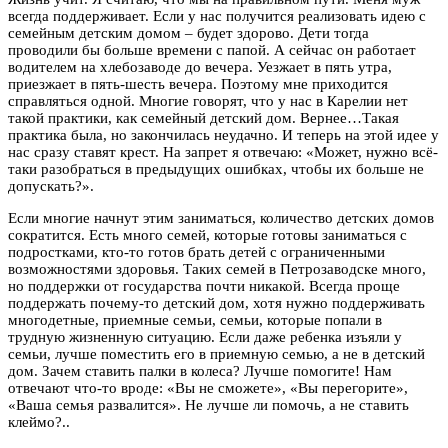
всегда поддерживает. Если у нас получится реализовать идею с
семейным детским домом – будет здорово. Дети тогда
проводили бы больше времени с папой. А сейчас он работает
водителем на хлебозаводе до вечера. Уезжает в пять утра,
приезжает в пять-шесть вечера. Поэтому мне приходится
справляться одной. Многие говорят, что у нас в Карелии нет
такой практики, как семейный детский дом. Вернее…Такая
практика была, но закончилась неудачно. И теперь на этой идее у
нас сразу ставят крест. На запрет я отвечаю: «Может, нужно всё-
таки разобраться в предыдущих ошибках, чтобы их больше не
допускать?».
Если многие начнут этим заниматься, количество детских домов
сократится. Есть много семей, которые готовы заниматься с
подростками, кто-то готов брать детей с ограниченными
возможностями здоровья. Таких семей в Петрозаводске много,
но поддержки от государства почти никакой. Всегда проще
поддержать почему-то детский дом, хотя нужно поддерживать
многодетные, приемные семьи, семьи, которые попали в
трудную жизненную ситуацию. Если даже ребенка изъяли у
семьи, лучше поместить его в приемную семью, а не в детский
дом. Зачем ставить палки в колеса? Лучше помогите! Нам
отвечают что-то вроде: «Вы не сможете», «Вы перегорите»,
«Ваша семья развалится». Не лучше ли помочь, а не ставить
клеймо?..