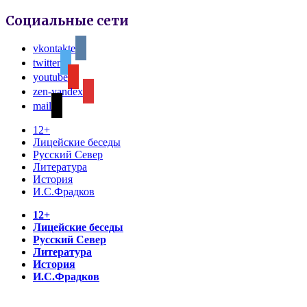
Социальные сети
vkontakte
twitter
youtube
zen-yandex
mail
12+
Лицейские беседы
Русский Север
Литература
История
И.С.Фрадков
12+
Лицейские беседы
Русский Север
Литература
История
И.С.Фрадков