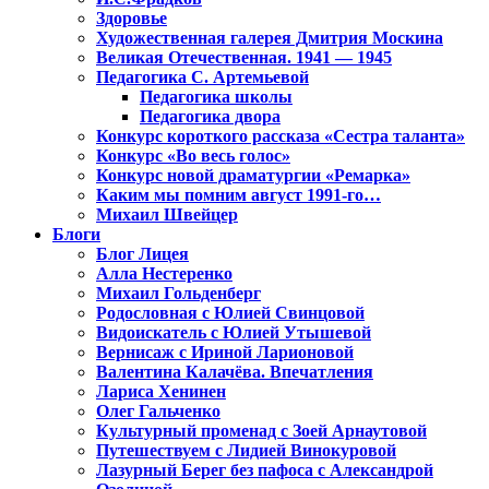
Здоровье
Художественная галерея Дмитрия Москина
Великая Отечественная. 1941 — 1945
Педагогика С. Артемьевой
Педагогика школы
Педагогика двора
Конкурс короткого рассказа «Сестра таланта»
Конкурс «Во весь голос»
Конкурс новой драматургии «Ремарка»
Каким мы помним август 1991-го…
Михаил Швейцер
Блоги
Блог Лицея
Алла Нестеренко
Михаил Гольденберг
Родословная с Юлией Свинцовой
Видоискатель с Юлией Утышевой
Вернисаж с Ириной Ларионовой
Валентина Калачёва. Впечатления
Лариса Хенинен
Олег Гальченко
Культурный променад с Зоей Арнаутовой
Путешествуем с Лидией Винокуровой
Лазурный Берег без пафоса с Александрой