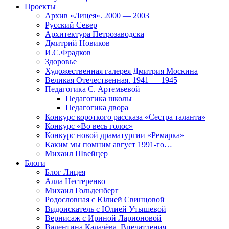
Проекты
Архив «Лицея». 2000 — 2003
Русский Север
Архитектура Петрозаводска
Дмитрий Новиков
И.С.Фрадков
Здоровье
Художественная галерея Дмитрия Москина
Великая Отечественная. 1941 — 1945
Педагогика С. Артемьевой
Педагогика школы
Педагогика двора
Конкурс короткого рассказа «Сестра таланта»
Конкурс «Во весь голос»
Конкурс новой драматургии «Ремарка»
Каким мы помним август 1991-го…
Михаил Швейцер
Блоги
Блог Лицея
Алла Нестеренко
Михаил Гольденберг
Родословная с Юлией Свинцовой
Видоискатель с Юлией Утышевой
Вернисаж с Ириной Ларионовой
Валентина Калачёва. Впечатления