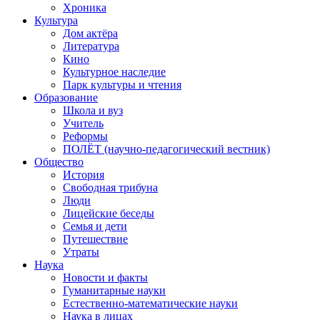
Хроника
Культура
Дом актёра
Литература
Кино
Культурное наследие
Парк культуры и чтения
Образование
Школа и вуз
Учитель
Реформы
ПОЛЁТ (научно-педагогический вестник)
Общество
История
Свободная трибуна
Люди
Лицейские беседы
Семья и дети
Путешествие
Утраты
Наука
Новости и факты
Гуманитарные науки
Естественно-математические науки
Наука в лицах