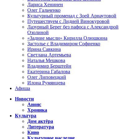
Лариса Хенинен
Олег Гальченко
Культурный променад с Зоей Арнаутовой
Путешествуем с Лидией Винокуровой
Лазурный Берег без пафоса с Александрой
Озолиной
«Задние мысли» Кирилла Олюшкина
Застолье с Владимиром Софиенко
Ирина Савкина
Светлана Артемьева
Наталья Мешкова
Владимир Берштейн
Екатерина Габалова
Олег Липовецкий
Илона Румянцева
Афиша
Новости
Анонс
Хроника
Культура
Дом актёра
Литература
Кино
Культурное наследие