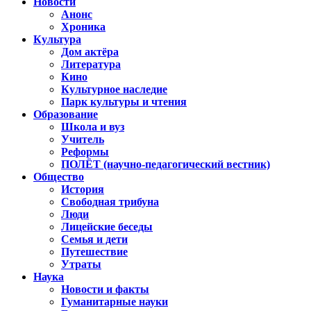
Новости
Анонс
Хроника
Культура
Дом актёра
Литература
Кино
Культурное наследие
Парк культуры и чтения
Образование
Школа и вуз
Учитель
Реформы
ПОЛЁТ (научно-педагогический вестник)
Общество
История
Свободная трибуна
Люди
Лицейские беседы
Семья и дети
Путешествие
Утраты
Наука
Новости и факты
Гуманитарные науки