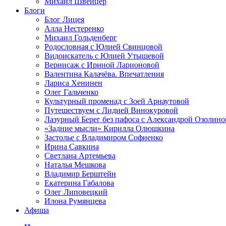
Михаил Швейцер
Блоги
Блог Лицея
Алла Нестеренко
Михаил Гольденберг
Родословная с Юлией Свинцовой
Видоискатель с Юлией Утышевой
Вернисаж с Ириной Ларионовой
Валентина Калачёва. Впечатления
Лариса Хенинен
Олег Гальченко
Культурный променад с Зоей Арнаутовой
Путешествуем с Лидией Винокуровой
Лазурный Берег без пафоса с Александрой Озолино
«Задние мысли» Кирилла Олюшкина
Застолье с Владимиром Софиенко
Ирина Савкина
Светлана Артемьева
Наталья Мешкова
Владимир Берштейн
Екатерина Габалова
Олег Липовецкий
Илона Румянцева
Афиша