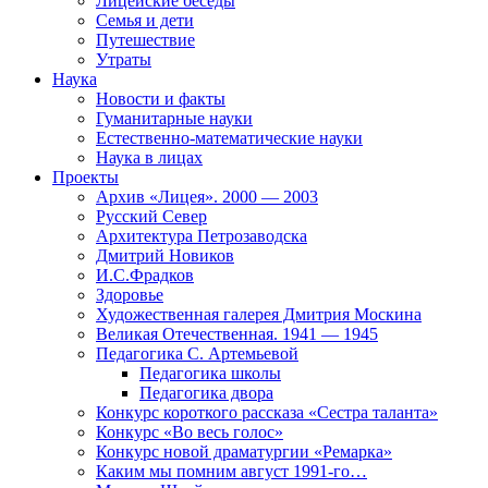
Лицейские беседы
Семья и дети
Путешествие
Утраты
Наука
Новости и факты
Гуманитарные науки
Естественно-математические науки
Наука в лицах
Проекты
Архив «Лицея». 2000 — 2003
Русский Север
Архитектура Петрозаводска
Дмитрий Новиков
И.С.Фрадков
Здоровье
Художественная галерея Дмитрия Москина
Великая Отечественная. 1941 — 1945
Педагогика С. Артемьевой
Педагогика школы
Педагогика двора
Конкурс короткого рассказа «Сестра таланта»
Конкурс «Во весь голос»
Конкурс новой драматургии «Ремарка»
Каким мы помним август 1991-го…