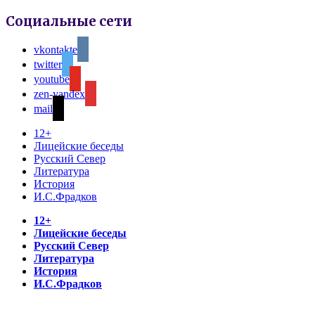
Социальные сети
vkontakte
twitter
youtube
zen-yandex
mail
12+
Лицейские беседы
Русский Север
Литература
История
И.С.Фрадков
12+
Лицейские беседы
Русский Север
Литература
История
И.С.Фрадков