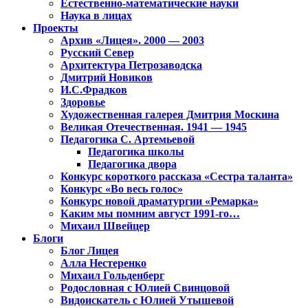
Естественно-математические науки
Наука в лицах
Проекты
Архив «Лицея». 2000 — 2003
Русский Север
Архитектура Петрозаводска
Дмитрий Новиков
И.С.Фрадков
Здоровье
Художественная галерея Дмитрия Москина
Великая Отечественная. 1941 — 1945
Педагогика С. Артемьевой
Педагогика школы
Педагогика двора
Конкурс короткого рассказа «Сестра таланта»
Конкурс «Во весь голос»
Конкурс новой драматургии «Ремарка»
Каким мы помним август 1991-го…
Михаил Швейцер
Блоги
Блог Лицея
Алла Нестеренко
Михаил Гольденберг
Родословная с Юлией Свинцовой
Видоискатель с Юлией Утышевой