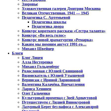
Здоровье
Художественная галерея Дмитрия Москина
Великая Отечественная. 1941 — 1945
Педагогика С. Артемьевой
Педагогика школы
Педагогика двора
Конкурс короткого рассказа «Сестра таланта»
Конкурс «Во весь голос»
Конкурс новой драматургии «Ремарка»
Каким мы помним август 1991-го…
Михаил Швейцер
Блоги
Блог Лицея
Алла Нестеренко
Михаил Гольденберг
Родословная с Юлией Свинцовой
Видоискатель с Юлией Утышевой
Вернисаж с Ириной Ларионовой
Валентина Калачёва. Впечатления
Лариса Хенинен
Олег Гальченко
Культурный променад с Зоей Арнаутовой
Путешествуем с Лидией Винокуровой
Лазурный Берег без пафоса с Александрой