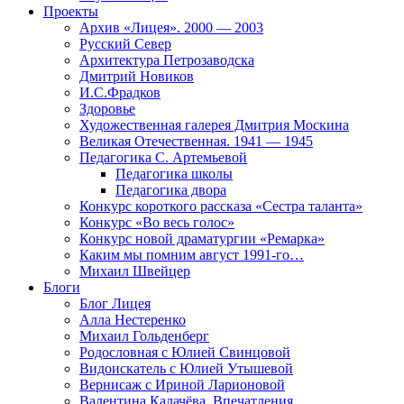
Проекты
Архив «Лицея». 2000 — 2003
Русский Север
Архитектура Петрозаводска
Дмитрий Новиков
И.С.Фрадков
Здоровье
Художественная галерея Дмитрия Москина
Великая Отечественная. 1941 — 1945
Педагогика С. Артемьевой
Педагогика школы
Педагогика двора
Конкурс короткого рассказа «Сестра таланта»
Конкурс «Во весь голос»
Конкурс новой драматургии «Ремарка»
Каким мы помним август 1991-го…
Михаил Швейцер
Блоги
Блог Лицея
Алла Нестеренко
Михаил Гольденберг
Родословная с Юлией Свинцовой
Видоискатель с Юлией Утышевой
Вернисаж с Ириной Ларионовой
Валентина Калачёва. Впечатления