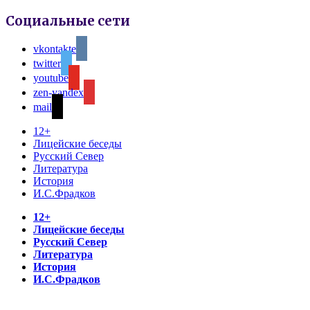
Социальные сети
vkontakte
twitter
youtube
zen-yandex
mail
12+
Лицейские беседы
Русский Север
Литература
История
И.С.Фрадков
12+
Лицейские беседы
Русский Север
Литература
История
И.С.Фрадков