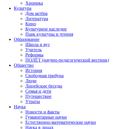
Хроника
Культура
Дом актёра
Литература
Кино
Культурное наследие
Парк культуры и чтения
Образование
Школа и вуз
Учитель
Реформы
ПОЛЁТ (научно-педагогический вестник)
Общество
История
Свободная трибуна
Люди
Лицейские беседы
Семья и дети
Путешествие
Утраты
Наука
Новости и факты
Гуманитарные науки
Естественно-математические науки
Наука в лицах