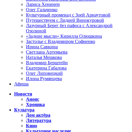
Лариса Хенинен
Олег Гальченко
Культурный променад с Зоей Арнаутовой
Путешествуем с Лидией Винокуровой
Лазурный Берег без пафоса с Александрой
Озолиной
«Задние мысли» Кирилла Олюшкина
Застолье с Владимиром Софиенко
Ирина Савкина
Светлана Артемьева
Наталья Мешкова
Владимир Берштейн
Екатерина Габалова
Олег Липовецкий
Илона Румянцева
Афиша
Новости
Анонс
Хроника
Культура
Дом актёра
Литература
Кино
Культурное наследие