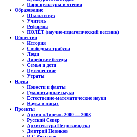
Парк культуры и чтения
Образование
Школа и вуз
Учитель
Реформы
ПОЛЁТ (научно-педагогический вестник)
Общество
История
Свободная трибуна
Люди
Лицейские беседы
Семья и дети
Путешествие
Утраты
Наука
Новости и факты
Гуманитарные науки
Естественно-математические науки
Наука в лицах
Проекты
Архив «Лицея». 2000 — 2003
Русский Север
Архитектура Петрозаводска
Дмитрий Новиков
И.С.Фрадков