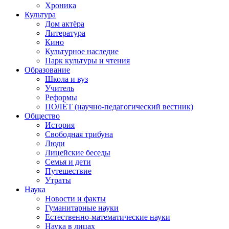
Хроника
Культура
Дом актёра
Литература
Кино
Культурное наследие
Парк культуры и чтения
Образование
Школа и вуз
Учитель
Реформы
ПОЛЁТ (научно-педагогический вестник)
Общество
История
Свободная трибуна
Люди
Лицейские беседы
Семья и дети
Путешествие
Утраты
Наука
Новости и факты
Гуманитарные науки
Естественно-математические науки
Наука в лицах