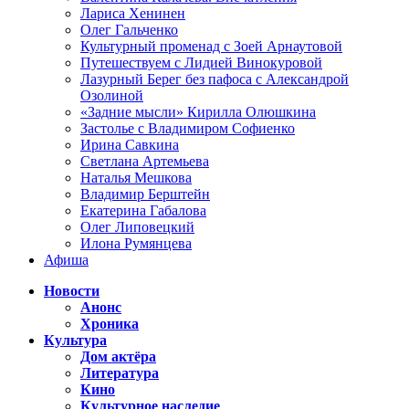
Лариса Хенинен
Олег Гальченко
Культурный променад с Зоей Арнаутовой
Путешествуем с Лидией Винокуровой
Лазурный Берег без пафоса с Александрой
Озолиной
«Задние мысли» Кирилла Олюшкина
Застолье с Владимиром Софиенко
Ирина Савкина
Светлана Артемьева
Наталья Мешкова
Владимир Берштейн
Екатерина Габалова
Олег Липовецкий
Илона Румянцева
Афиша
Новости
Анонс
Хроника
Культура
Дом актёра
Литература
Кино
Культурное наследие