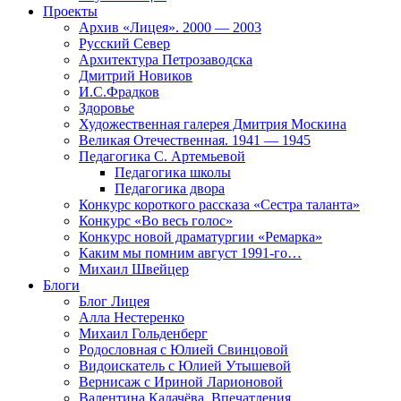
Проекты
Архив «Лицея». 2000 — 2003
Русский Север
Архитектура Петрозаводска
Дмитрий Новиков
И.С.Фрадков
Здоровье
Художественная галерея Дмитрия Москина
Великая Отечественная. 1941 — 1945
Педагогика С. Артемьевой
Педагогика школы
Педагогика двора
Конкурс короткого рассказа «Сестра таланта»
Конкурс «Во весь голос»
Конкурс новой драматургии «Ремарка»
Каким мы помним август 1991-го…
Михаил Швейцер
Блоги
Блог Лицея
Алла Нестеренко
Михаил Гольденберг
Родословная с Юлией Свинцовой
Видоискатель с Юлией Утышевой
Вернисаж с Ириной Ларионовой
Валентина Калачёва. Впечатления