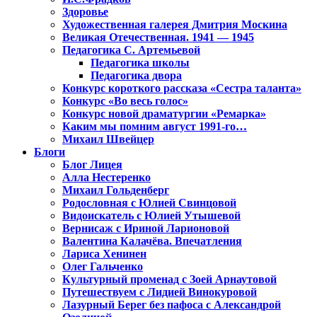
Здоровье
Художественная галерея Дмитрия Москина
Великая Отечественная. 1941 — 1945
Педагогика С. Артемьевой
Педагогика школы
Педагогика двора
Конкурс короткого рассказа «Сестра таланта»
Конкурс «Во весь голос»
Конкурс новой драматургии «Ремарка»
Каким мы помним август 1991-го…
Михаил Швейцер
Блоги
Блог Лицея
Алла Нестеренко
Михаил Гольденберг
Родословная с Юлией Свинцовой
Видоискатель с Юлией Утышевой
Вернисаж с Ириной Ларионовой
Валентина Калачёва. Впечатления
Лариса Хенинен
Олег Гальченко
Культурный променад с Зоей Арнаутовой
Путешествуем с Лидией Винокуровой
Лазурный Берег без пафоса с Александрой