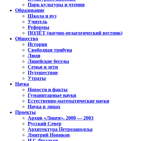
Парк культуры и чтения
Образование
Школа и вуз
Учитель
Реформы
ПОЛЁТ (научно-педагогический вестник)
Общество
История
Свободная трибуна
Люди
Лицейские беседы
Семья и дети
Путешествие
Утраты
Наука
Новости и факты
Гуманитарные науки
Естественно-математические науки
Наука в лицах
Проекты
Архив «Лицея». 2000 — 2003
Русский Север
Архитектура Петрозаводска
Дмитрий Новиков
И.С.Фрадков