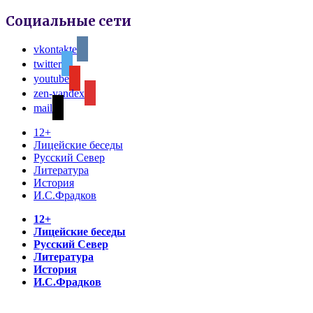
Социальные сети
vkontakte
twitter
youtube
zen-yandex
mail
12+
Лицейские беседы
Русский Север
Литература
История
И.С.Фрадков
12+
Лицейские беседы
Русский Север
Литература
История
И.С.Фрадков