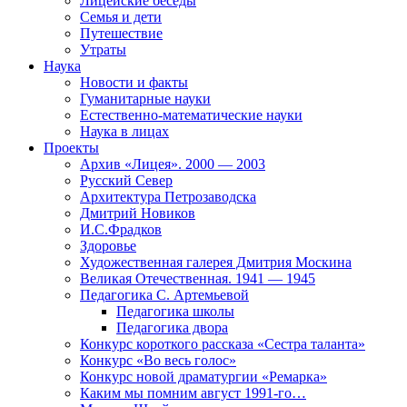
Лицейские беседы
Семья и дети
Путешествие
Утраты
Наука
Новости и факты
Гуманитарные науки
Естественно-математические науки
Наука в лицах
Проекты
Архив «Лицея». 2000 — 2003
Русский Север
Архитектура Петрозаводска
Дмитрий Новиков
И.С.Фрадков
Здоровье
Художественная галерея Дмитрия Москина
Великая Отечественная. 1941 — 1945
Педагогика С. Артемьевой
Педагогика школы
Педагогика двора
Конкурс короткого рассказа «Сестра таланта»
Конкурс «Во весь голос»
Конкурс новой драматургии «Ремарка»
Каким мы помним август 1991-го…