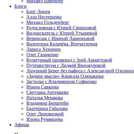
Михаил Швейцер
Блоги
Блог Лицея
Алла Нестеренко
Михаил Гольденберг
Родословная с Юлией Свинцовой
Видоискатель с Юлией Утышевой
Вернисаж с Ириной Ларионовой
Валентина Калачёва. Впечатления
Лариса Хенинен
Олег Гальченко
Культурный променад с Зоей Арнаутовой
Путешествуем с Лидией Винокуровой
Лазурный Берег без пафоса с Александрой Озолино
«Задние мысли» Кирилла Олюшкина
Застолье с Владимиром Софиенко
Ирина Савкина
Светлана Артемьева
Наталья Мешкова
Владимир Берштейн
Екатерина Габалова
Олег Липовецкий
Илона Румянцева
Афиша