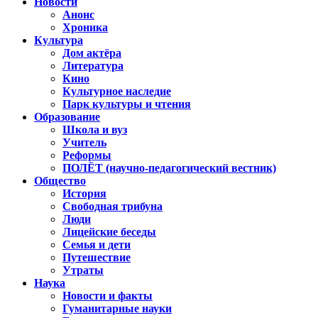
Новости
Анонс
Хроника
Культура
Дом актёра
Литература
Кино
Культурное наследие
Парк культуры и чтения
Образование
Школа и вуз
Учитель
Реформы
ПОЛЁТ (научно-педагогический вестник)
Общество
История
Свободная трибуна
Люди
Лицейские беседы
Семья и дети
Путешествие
Утраты
Наука
Новости и факты
Гуманитарные науки