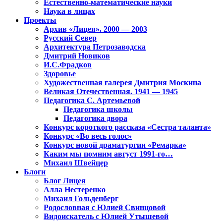
Естественно-математические науки
Наука в лицах
Проекты
Архив «Лицея». 2000 — 2003
Русский Север
Архитектура Петрозаводска
Дмитрий Новиков
И.С.Фрадков
Здоровье
Художественная галерея Дмитрия Москина
Великая Отечественная. 1941 — 1945
Педагогика С. Артемьевой
Педагогика школы
Педагогика двора
Конкурс короткого рассказа «Сестра таланта»
Конкурс «Во весь голос»
Конкурс новой драматургии «Ремарка»
Каким мы помним август 1991-го…
Михаил Швейцер
Блоги
Блог Лицея
Алла Нестеренко
Михаил Гольденберг
Родословная с Юлией Свинцовой
Видоискатель с Юлией Утышевой