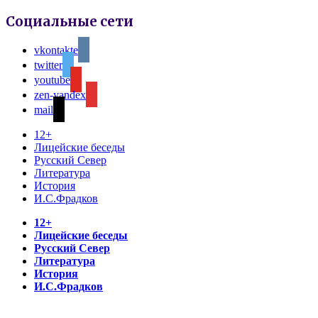
Социальные сети
vkontakte
twitter
youtube
zen-yandex
mail
12+
Лицейские беседы
Русский Север
Литература
История
И.С.Фрадков
12+
Лицейские беседы
Русский Север
Литература
История
И.С.Фрадков