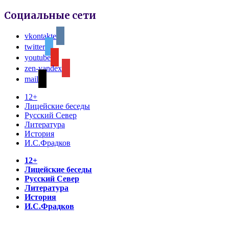
Социальные сети
vkontakte
twitter
youtube
zen-yandex
mail
12+
Лицейские беседы
Русский Север
Литература
История
И.С.Фрадков
12+
Лицейские беседы
Русский Север
Литература
История
И.С.Фрадков