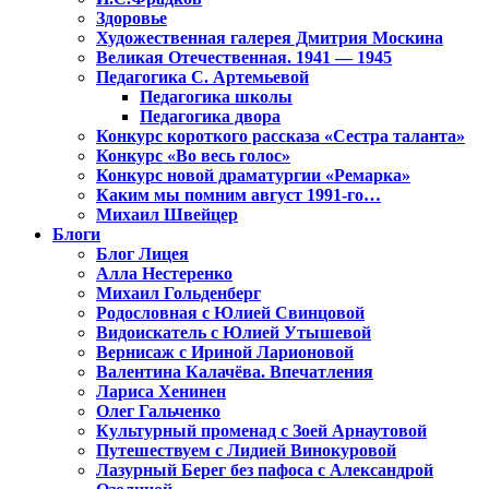
Здоровье
Художественная галерея Дмитрия Москина
Великая Отечественная. 1941 — 1945
Педагогика С. Артемьевой
Педагогика школы
Педагогика двора
Конкурс короткого рассказа «Сестра таланта»
Конкурс «Во весь голос»
Конкурс новой драматургии «Ремарка»
Каким мы помним август 1991-го…
Михаил Швейцер
Блоги
Блог Лицея
Алла Нестеренко
Михаил Гольденберг
Родословная с Юлией Свинцовой
Видоискатель с Юлией Утышевой
Вернисаж с Ириной Ларионовой
Валентина Калачёва. Впечатления
Лариса Хенинен
Олег Гальченко
Культурный променад с Зоей Арнаутовой
Путешествуем с Лидией Винокуровой
Лазурный Берег без пафоса с Александрой