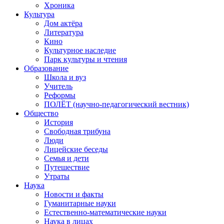
Хроника
Культура
Дом актёра
Литература
Кино
Культурное наследие
Парк культуры и чтения
Образование
Школа и вуз
Учитель
Реформы
ПОЛЁТ (научно-педагогический вестник)
Общество
История
Свободная трибуна
Люди
Лицейские беседы
Семья и дети
Путешествие
Утраты
Наука
Новости и факты
Гуманитарные науки
Естественно-математические науки
Наука в лицах