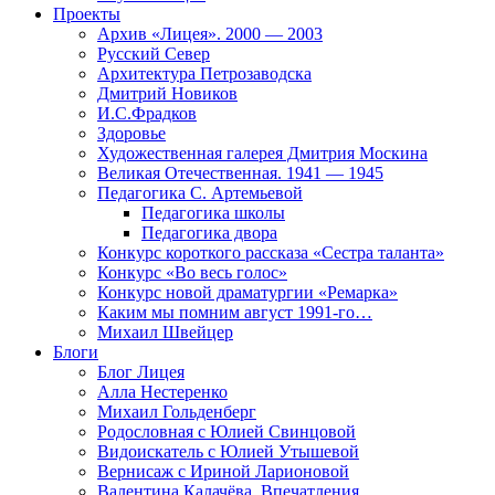
Проекты
Архив «Лицея». 2000 — 2003
Русский Север
Архитектура Петрозаводска
Дмитрий Новиков
И.С.Фрадков
Здоровье
Художественная галерея Дмитрия Москина
Великая Отечественная. 1941 — 1945
Педагогика С. Артемьевой
Педагогика школы
Педагогика двора
Конкурс короткого рассказа «Сестра таланта»
Конкурс «Во весь голос»
Конкурс новой драматургии «Ремарка»
Каким мы помним август 1991-го…
Михаил Швейцер
Блоги
Блог Лицея
Алла Нестеренко
Михаил Гольденберг
Родословная с Юлией Свинцовой
Видоискатель с Юлией Утышевой
Вернисаж с Ириной Ларионовой
Валентина Калачёва. Впечатления