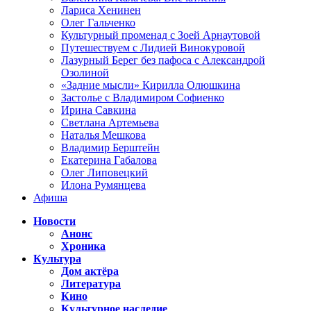
Лариса Хенинен
Олег Гальченко
Культурный променад с Зоей Арнаутовой
Путешествуем с Лидией Винокуровой
Лазурный Берег без пафоса с Александрой
Озолиной
«Задние мысли» Кирилла Олюшкина
Застолье с Владимиром Софиенко
Ирина Савкина
Светлана Артемьева
Наталья Мешкова
Владимир Берштейн
Екатерина Габалова
Олег Липовецкий
Илона Румянцева
Афиша
Новости
Анонс
Хроника
Культура
Дом актёра
Литература
Кино
Культурное наследие