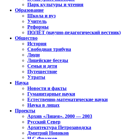
Парк культуры и чтения
Образование
Школа и вуз
Учитель
Реформы
ПОЛЁТ (научно-педагогический вестник)
Общество
История
Свободная трибуна
Люди
Лицейские беседы
Семья и дети
Путешествие
Утраты
Наука
Новости и факты
Гуманитарные науки
Естественно-математические науки
Наука в лицах
Проекты
Архив «Лицея». 2000 — 2003
Русский Север
Архитектура Петрозаводска
Дмитрий Новиков
И.С.Фрадков