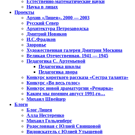
Естественно-математические науки
Наука в лицах
Проекты
Архив «Лицея». 2000 — 2003
Русский Север
Архитектура Петрозаводска
Дмитрий Новиков
И.С.Фрадков
Здоровье
Художественная галерея Дмитрия Москина
Великая Отечественная. 1941 — 1945
Педагогика С. Артемьевой
Педагогика школы
Педагогика двора
Конкурс короткого рассказа «Сестра таланта»
Конкурс «Во весь голос»
Конкурс новой драматургии «Ремарка»
Каким мы помним август 1991-го…
Михаил Швейцер
Блоги
Блог Лицея
Алла Нестеренко
Михаил Гольденберг
Родословная с Юлией Свинцовой
Видоискатель с Юлией Утышевой