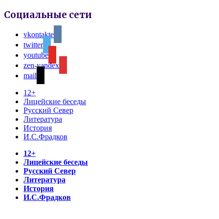
Социальные сети
vkontakte
twitter
youtube
zen-yandex
mail
12+
Лицейские беседы
Русский Север
Литература
История
И.С.Фрадков
12+
Лицейские беседы
Русский Север
Литература
История
И.С.Фрадков