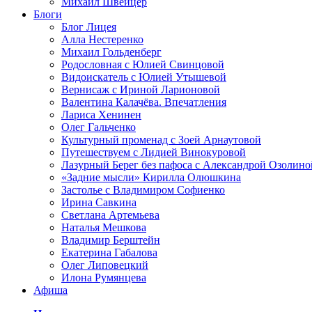
Михаил Швейцер
Блоги
Блог Лицея
Алла Нестеренко
Михаил Гольденберг
Родословная с Юлией Свинцовой
Видоискатель с Юлией Утышевой
Вернисаж с Ириной Ларионовой
Валентина Калачёва. Впечатления
Лариса Хенинен
Олег Гальченко
Культурный променад с Зоей Арнаутовой
Путешествуем с Лидией Винокуровой
Лазурный Берег без пафоса с Александрой Озолино
«Задние мысли» Кирилла Олюшкина
Застолье с Владимиром Софиенко
Ирина Савкина
Светлана Артемьева
Наталья Мешкова
Владимир Берштейн
Екатерина Габалова
Олег Липовецкий
Илона Румянцева
Афиша