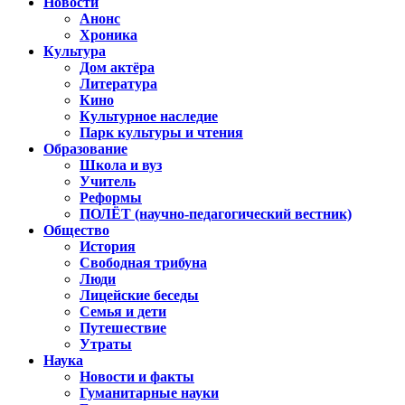
Новости
Анонс
Хроника
Культура
Дом актёра
Литература
Кино
Культурное наследие
Парк культуры и чтения
Образование
Школа и вуз
Учитель
Реформы
ПОЛЁТ (научно-педагогический вестник)
Общество
История
Свободная трибуна
Люди
Лицейские беседы
Семья и дети
Путешествие
Утраты
Наука
Новости и факты
Гуманитарные науки