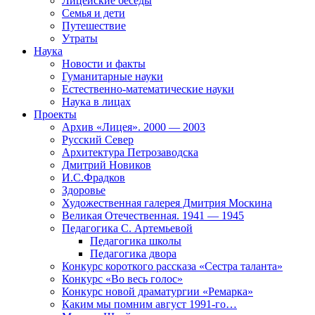
Лицейские беседы
Семья и дети
Путешествие
Утраты
Наука
Новости и факты
Гуманитарные науки
Естественно-математические науки
Наука в лицах
Проекты
Архив «Лицея». 2000 — 2003
Русский Север
Архитектура Петрозаводска
Дмитрий Новиков
И.С.Фрадков
Здоровье
Художественная галерея Дмитрия Москина
Великая Отечественная. 1941 — 1945
Педагогика С. Артемьевой
Педагогика школы
Педагогика двора
Конкурс короткого рассказа «Сестра таланта»
Конкурс «Во весь голос»
Конкурс новой драматургии «Ремарка»
Каким мы помним август 1991-го…