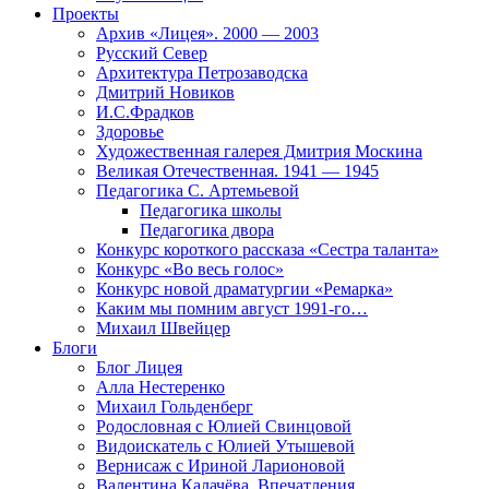
Проекты
Архив «Лицея». 2000 — 2003
Русский Север
Архитектура Петрозаводска
Дмитрий Новиков
И.С.Фрадков
Здоровье
Художественная галерея Дмитрия Москина
Великая Отечественная. 1941 — 1945
Педагогика С. Артемьевой
Педагогика школы
Педагогика двора
Конкурс короткого рассказа «Сестра таланта»
Конкурс «Во весь голос»
Конкурс новой драматургии «Ремарка»
Каким мы помним август 1991-го…
Михаил Швейцер
Блоги
Блог Лицея
Алла Нестеренко
Михаил Гольденберг
Родословная с Юлией Свинцовой
Видоискатель с Юлией Утышевой
Вернисаж с Ириной Ларионовой
Валентина Калачёва. Впечатления