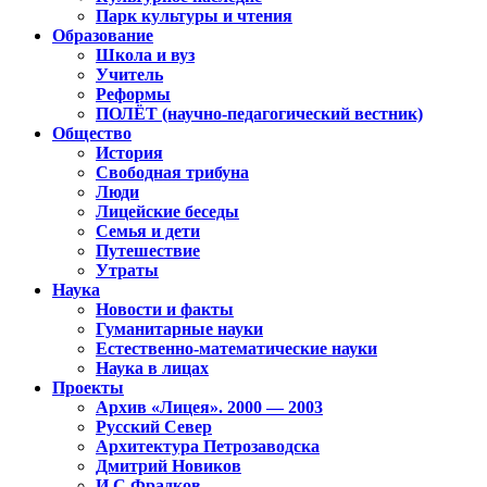
Парк культуры и чтения
Образование
Школа и вуз
Учитель
Реформы
ПОЛЁТ (научно-педагогический вестник)
Общество
История
Свободная трибуна
Люди
Лицейские беседы
Семья и дети
Путешествие
Утраты
Наука
Новости и факты
Гуманитарные науки
Естественно-математические науки
Наука в лицах
Проекты
Архив «Лицея». 2000 — 2003
Русский Север
Архитектура Петрозаводска
Дмитрий Новиков
И.С.Фрадков