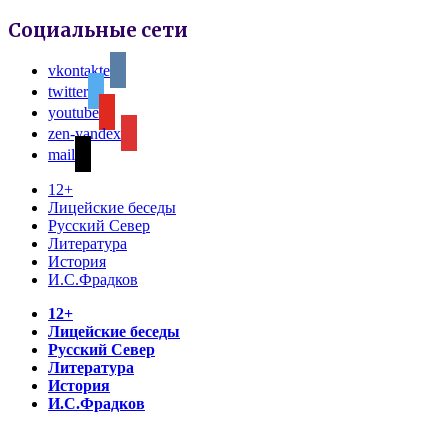
Социальные сети
vkontakte
twitter
youtube
zen-yandex
mail
12+
Лицейские беседы
Русский Север
Литература
История
И.С.Фрадков
12+
Лицейские беседы
Русский Север
Литература
История
И.С.Фрадков