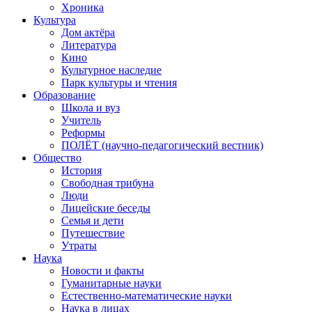
Хроника
Культура
Дом актёра
Литература
Кино
Культурное наследие
Парк культуры и чтения
Образование
Школа и вуз
Учитель
Реформы
ПОЛЁТ (научно-педагогический вестник)
Общество
История
Свободная трибуна
Люди
Лицейские беседы
Семья и дети
Путешествие
Утраты
Наука
Новости и факты
Гуманитарные науки
Естественно-математические науки
Наука в лицах