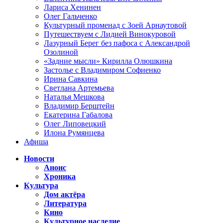
Лариса Хенинен
Олег Гальченко
Культурный променад с Зоей Арнаутовой
Путешествуем с Лидией Винокуровой
Лазурный Берег без пафоса с Александрой
Озолиной
«Задние мысли» Кирилла Олюшкина
Застолье с Владимиром Софиенко
Ирина Савкина
Светлана Артемьева
Наталья Мешкова
Владимир Берштейн
Екатерина Габалова
Олег Липовецкий
Илона Румянцева
Афиша
Новости
Анонс
Хроника
Культура
Дом актёра
Литература
Кино
Культурное наследие