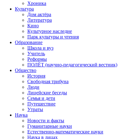
Хроника
Культура
Дом актёра
Литература
Кино
Культурное наследие
Парк культуры и чтения
Образование
Школа и вуз
Учитель
Реформы
ПОЛЁТ (научно-педагогический вестник)
Общество
История
Свободная трибуна
Люди
Лицейские беседы
Семья и дети
Путешествие
Утраты
Наука
Новости и факты
Гуманитарные науки
Естественно-математические науки
Наука в лицах