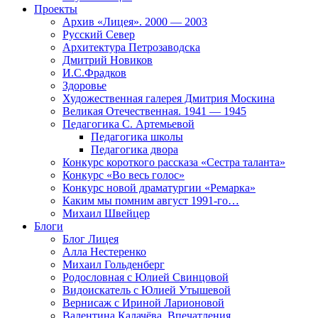
Проекты
Архив «Лицея». 2000 — 2003
Русский Север
Архитектура Петрозаводска
Дмитрий Новиков
И.С.Фрадков
Здоровье
Художественная галерея Дмитрия Москина
Великая Отечественная. 1941 — 1945
Педагогика С. Артемьевой
Педагогика школы
Педагогика двора
Конкурс короткого рассказа «Сестра таланта»
Конкурс «Во весь голос»
Конкурс новой драматургии «Ремарка»
Каким мы помним август 1991-го…
Михаил Швейцер
Блоги
Блог Лицея
Алла Нестеренко
Михаил Гольденберг
Родословная с Юлией Свинцовой
Видоискатель с Юлией Утышевой
Вернисаж с Ириной Ларионовой
Валентина Калачёва. Впечатления