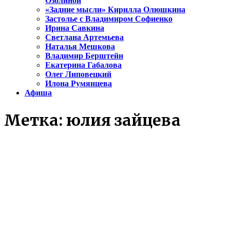
Озолиной
«Задние мысли» Кирилла Олюшкина
Застолье с Владимиром Софиенко
Ирина Савкина
Светлана Артемьева
Наталья Мешкова
Владимир Берштейн
Екатерина Габалова
Олег Липовецкий
Илона Румянцева
Афиша
Метка:
юлия зайцева