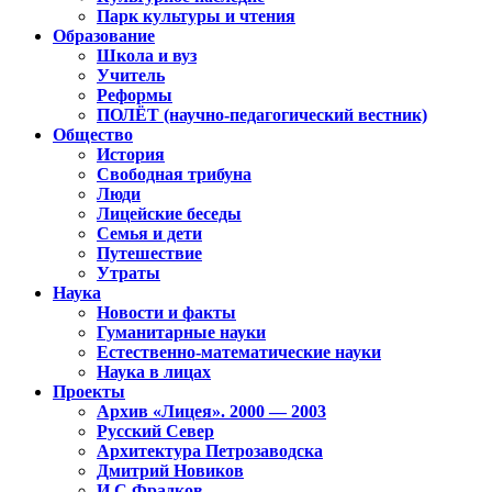
Парк культуры и чтения
Образование
Школа и вуз
Учитель
Реформы
ПОЛЁТ (научно-педагогический вестник)
Общество
История
Свободная трибуна
Люди
Лицейские беседы
Семья и дети
Путешествие
Утраты
Наука
Новости и факты
Гуманитарные науки
Естественно-математические науки
Наука в лицах
Проекты
Архив «Лицея». 2000 — 2003
Русский Север
Архитектура Петрозаводска
Дмитрий Новиков
И.С.Фрадков