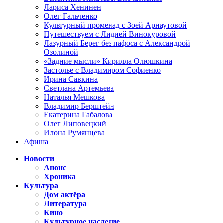
Лариса Хенинен
Олег Гальченко
Культурный променад с Зоей Арнаутовой
Путешествуем с Лидией Винокуровой
Лазурный Берег без пафоса с Александрой
Озолиной
«Задние мысли» Кирилла Олюшкина
Застолье с Владимиром Софиенко
Ирина Савкина
Светлана Артемьева
Наталья Мешкова
Владимир Берштейн
Екатерина Габалова
Олег Липовецкий
Илона Румянцева
Афиша
Новости
Анонс
Хроника
Культура
Дом актёра
Литература
Кино
Культурное наследие