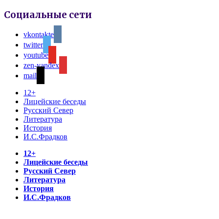
Социальные сети
vkontakte
twitter
youtube
zen-yandex
mail
12+
Лицейские беседы
Русский Север
Литература
История
И.С.Фрадков
12+
Лицейские беседы
Русский Север
Литература
История
И.С.Фрадков