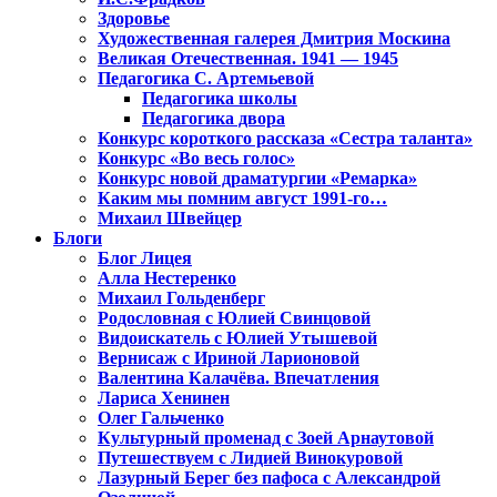
Здоровье
Художественная галерея Дмитрия Москина
Великая Отечественная. 1941 — 1945
Педагогика С. Артемьевой
Педагогика школы
Педагогика двора
Конкурс короткого рассказа «Сестра таланта»
Конкурс «Во весь голос»
Конкурс новой драматургии «Ремарка»
Каким мы помним август 1991-го…
Михаил Швейцер
Блоги
Блог Лицея
Алла Нестеренко
Михаил Гольденберг
Родословная с Юлией Свинцовой
Видоискатель с Юлией Утышевой
Вернисаж с Ириной Ларионовой
Валентина Калачёва. Впечатления
Лариса Хенинен
Олег Гальченко
Культурный променад с Зоей Арнаутовой
Путешествуем с Лидией Винокуровой
Лазурный Берег без пафоса с Александрой