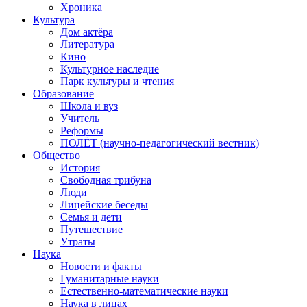
Хроника
Культура
Дом актёра
Литература
Кино
Культурное наследие
Парк культуры и чтения
Образование
Школа и вуз
Учитель
Реформы
ПОЛЁТ (научно-педагогический вестник)
Общество
История
Свободная трибуна
Люди
Лицейские беседы
Семья и дети
Путешествие
Утраты
Наука
Новости и факты
Гуманитарные науки
Естественно-математические науки
Наука в лицах