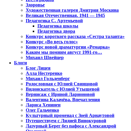
Здоровье
Художественная галерея Дмитрия Москина
Великая Отечественная. 1941 — 1945
Педагогика С. Артемьевой
Педагогика школы
Педагогика двора
Конкурс короткого рассказа «Сестра таланта»
Конкурс «Во весь голос»
Конкурс новой драматургии «Ремарка»
Каким мы помним август 1991-го…
Михаил Швейцер
Блоги
Блог Лицея
Алла Нестеренко
Михаил Гольденберг
Родословная с Юлией Свинцовой
Видоискатель с Юлией Утышевой
Вернисаж с Ириной Ларионовой
Валентина Калачёва. Впечатления
Лариса Хенинен
Олег Гальченко
Культурный променад с Зоей Арнаутовой
Путешествуем с Лидией Винокуровой
Лазурный Берег без пафоса с Александрой