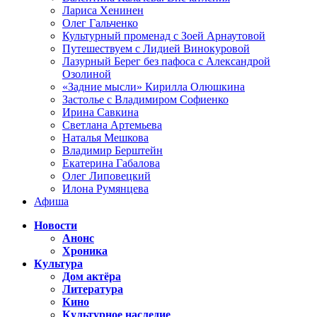
Лариса Хенинен
Олег Гальченко
Культурный променад с Зоей Арнаутовой
Путешествуем с Лидией Винокуровой
Лазурный Берег без пафоса с Александрой
Озолиной
«Задние мысли» Кирилла Олюшкина
Застолье с Владимиром Софиенко
Ирина Савкина
Светлана Артемьева
Наталья Мешкова
Владимир Берштейн
Екатерина Габалова
Олег Липовецкий
Илона Румянцева
Афиша
Новости
Анонс
Хроника
Культура
Дом актёра
Литература
Кино
Культурное наследие