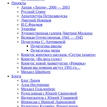
Проекты
Архив «Лицея». 2000 — 2003
Русский Север
Архитектура Петрозаводска
Дмитрий Новиков
И.С.Фрадков
Здоровье
Художественная галерея Дмитрия Москина
Великая Отечественная. 1941 — 1945
Педагогика С. Артемьевой
Педагогика школы
Педагогика двора
Конкурс короткого рассказа «Сестра таланта»
Конкурс «Во весь голос»
Конкурс новой драматургии «Ремарка»
Каким мы помним август 1991-го…
Михаил Швейцер
Блоги
Блог Лицея
Алла Нестеренко
Михаил Гольденберг
Родословная с Юлией Свинцовой
Видоискатель с Юлией Утышевой
Вернисаж с Ириной Ларионовой
Валентина Калачёва. Впечатления