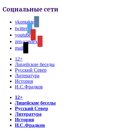
Социальные сети
vkontakte
twitter
youtube
zen-yandex
mail
12+
Лицейские беседы
Русский Север
Литература
История
И.С.Фрадков
12+
Лицейские беседы
Русский Север
Литература
История
И.С.Фрадков