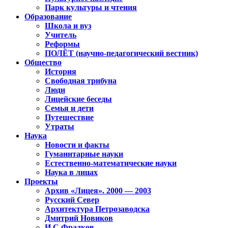
Парк культуры и чтения
Образование
Школа и вуз
Учитель
Реформы
ПОЛЁТ (научно-педагогический вестник)
Общество
История
Свободная трибуна
Люди
Лицейские беседы
Семья и дети
Путешествие
Утраты
Наука
Новости и факты
Гуманитарные науки
Естественно-математические науки
Наука в лицах
Проекты
Архив «Лицея». 2000 — 2003
Русский Север
Архитектура Петрозаводска
Дмитрий Новиков
И.С.Фрадков