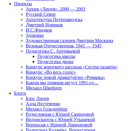
Проекты
Архив «Лицея». 2000 — 2003
Русский Север
Архитектура Петрозаводска
Дмитрий Новиков
И.С.Фрадков
Здоровье
Художественная галерея Дмитрия Москина
Великая Отечественная. 1941 — 1945
Педагогика С. Артемьевой
Педагогика школы
Педагогика двора
Конкурс короткого рассказа «Сестра таланта»
Конкурс «Во весь голос»
Конкурс новой драматургии «Ремарка»
Каким мы помним август 1991-го…
Михаил Швейцер
Блоги
Блог Лицея
Алла Нестеренко
Михаил Гольденберг
Родословная с Юлией Свинцовой
Видоискатель с Юлией Утышевой
Вернисаж с Ириной Ларионовой
Валентина Калачёва. Впечатления