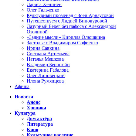
Лариса Хенинен
Олег Гальченко
Культурный променад с Зоей Арнаутовой
Путешествуем с Лидией Винокуровой
Лазурный Берег без пафоса с Александрой
Озолиной
«Задние мысли» Кирилла Олюшкина
Застолье с Владимиром Софиенко
Ирина Савкина
Светлана Артемьева
Наталья Мешкова
Владимир Берштейн
Екатерина Габалова
Олег Липовецкий
Илона Румянцева
Афиша
Новости
Анонс
Хроника
Культура
Дом актёра
Литература
Кино
Культурное наследие