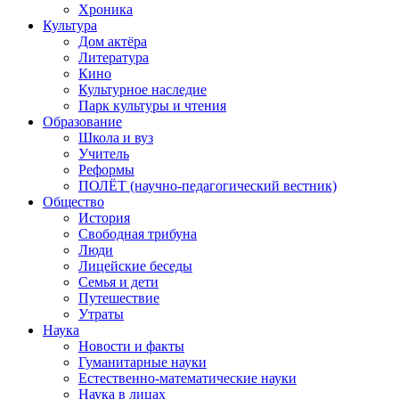
Хроника
Культура
Дом актёра
Литература
Кино
Культурное наследие
Парк культуры и чтения
Образование
Школа и вуз
Учитель
Реформы
ПОЛЁТ (научно-педагогический вестник)
Общество
История
Свободная трибуна
Люди
Лицейские беседы
Семья и дети
Путешествие
Утраты
Наука
Новости и факты
Гуманитарные науки
Естественно-математические науки
Наука в лицах