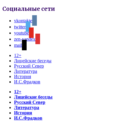
Социальные сети
vkontakte
twitter
youtube
zen-yandex
mail
12+
Лицейские беседы
Русский Север
Литература
История
И.С.Фрадков
12+
Лицейские беседы
Русский Север
Литература
История
И.С.Фрадков