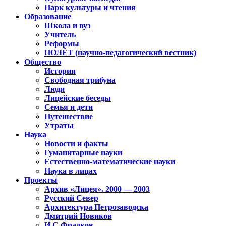
Парк культуры и чтения
Образование
Школа и вуз
Учитель
Реформы
ПОЛЁТ (научно-педагогический вестник)
Общество
История
Свободная трибуна
Люди
Лицейские беседы
Семья и дети
Путешествие
Утраты
Наука
Новости и факты
Гуманитарные науки
Естественно-математические науки
Наука в лицах
Проекты
Архив «Лицея». 2000 — 2003
Русский Север
Архитектура Петрозаводска
Дмитрий Новиков
И.С.Фрадков