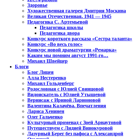
Здоровье
Художественная галерея Дмитрия Москина
Великая Отечественная. 1941 — 1945
Педагогика С. Артемьевой
Педагогика школы
Педагогика двора
Конкурс короткого рассказа «Сестра таланта»
Конкурс «Во весь голос»
Конкурс новой драматургии «Ремарка»
Каким мы помним август 1991-го…
Михаил Швейцер
Блоги
Блог Лицея
Алла Нестеренко
Михаил Гольденберг
Родословная с Юлией Свинцовой
Видоискатель с Юлией Утышевой
Вернисаж с Ириной Ларионовой
Валентина Калачёва. Впечатления
Лариса Хенинен
Олег Гальченко
Культурный променад с Зоей Арнаутовой
Путешествуем с Лидией Винокуровой
Лазурный Берег без пафоса с Александрой