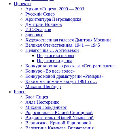
Проекты
Архив «Лицея». 2000 — 2003
Русский Север
Архитектура Петрозаводска
Дмитрий Новиков
И.С.Фрадков
Здоровье
Художественная галерея Дмитрия Москина
Великая Отечественная. 1941 — 1945
Педагогика С. Артемьевой
Педагогика школы
Педагогика двора
Конкурс короткого рассказа «Сестра таланта»
Конкурс «Во весь голос»
Конкурс новой драматургии «Ремарка»
Каким мы помним август 1991-го…
Михаил Швейцер
Блоги
Блог Лицея
Алла Нестеренко
Михаил Гольденберг
Родословная с Юлией Свинцовой
Видоискатель с Юлией Утышевой
Вернисаж с Ириной Ларионовой
Валентина Калачёва. Впечатления