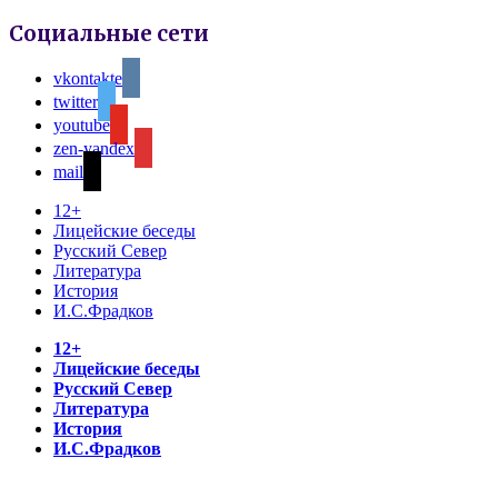
Социальные сети
vkontakte
twitter
youtube
zen-yandex
mail
12+
Лицейские беседы
Русский Север
Литература
История
И.С.Фрадков
12+
Лицейские беседы
Русский Север
Литература
История
И.С.Фрадков