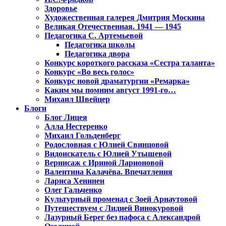
Здоровье
Художественная галерея Дмитрия Москина
Великая Отечественная. 1941 — 1945
Педагогика С. Артемьевой
Педагогика школы
Педагогика двора
Конкурс короткого рассказа «Сестра таланта»
Конкурс «Во весь голос»
Конкурс новой драматургии «Ремарка»
Каким мы помним август 1991-го…
Михаил Швейцер
Блоги
Блог Лицея
Алла Нестеренко
Михаил Гольденберг
Родословная с Юлией Свинцовой
Видоискатель с Юлией Утышевой
Вернисаж с Ириной Ларионовой
Валентина Калачёва. Впечатления
Лариса Хенинен
Олег Гальченко
Культурный променад с Зоей Арнаутовой
Путешествуем с Лидией Винокуровой
Лазурный Берег без пафоса с Александрой