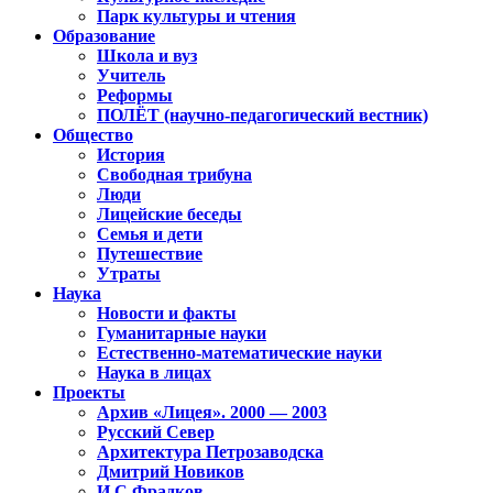
Парк культуры и чтения
Образование
Школа и вуз
Учитель
Реформы
ПОЛЁТ (научно-педагогический вестник)
Общество
История
Свободная трибуна
Люди
Лицейские беседы
Семья и дети
Путешествие
Утраты
Наука
Новости и факты
Гуманитарные науки
Естественно-математические науки
Наука в лицах
Проекты
Архив «Лицея». 2000 — 2003
Русский Север
Архитектура Петрозаводска
Дмитрий Новиков
И.С.Фрадков