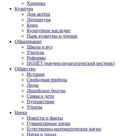
Хроника
Культура
Дом актёра
Литература
Кино
Культурное наследие
Парк культуры и чтения
Образование
Школа и вуз
Учитель
Реформы
ПОЛЁТ (научно-педагогический вестник)
Общество
История
Свободная трибуна
Люди
Лицейские беседы
Семья и дети
Путешествие
Утраты
Наука
Новости и факты
Гуманитарные науки
Естественно-математические науки
Наука в лицах