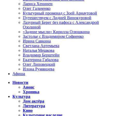
Лариса Хенинен
Олег Гальченко
Культурный променад с Зоей Арнаутовой
Путешествуем с Лидией Винокуровой
Лазурный Берег без пафоса с Александрой
Озолиной
«Задние мысли» Кирилла Олюшкина
Застолье с Владимиром Софиенко
Ирина Савкина
Светлана Артемьева
Наталья Мешкова
Владимир Берштейн
Екатерина Габалова
Олег Липовецкий
Илона Румянцева
Афиша
Новости
Анонс
Хроника
Культура
Дом актёра
Литература
Кино
Культурное наследие