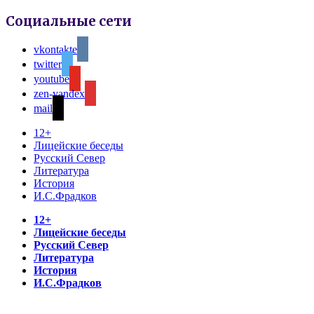
Социальные сети
vkontakte
twitter
youtube
zen-yandex
mail
12+
Лицейские беседы
Русский Север
Литература
История
И.С.Фрадков
12+
Лицейские беседы
Русский Север
Литература
История
И.С.Фрадков