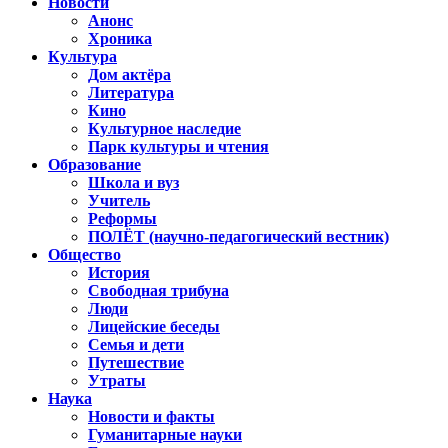
Новости
Анонс
Хроника
Культура
Дом актёра
Литература
Кино
Культурное наследие
Парк культуры и чтения
Образование
Школа и вуз
Учитель
Реформы
ПОЛЁТ (научно-педагогический вестник)
Общество
История
Свободная трибуна
Люди
Лицейские беседы
Семья и дети
Путешествие
Утраты
Наука
Новости и факты
Гуманитарные науки