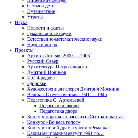
Лицейские беседы
Семья и дети
Путешествие
Утраты
Наука
Новости и факты
Гуманитарные науки
Естественно-математические науки
Наука в лицах
Проекты
Архив «Лицея». 2000 — 2003
Русский Север
Архитектура Петрозаводска
Дмитрий Новиков
И.С.Фрадков
Здоровье
Художественная галерея Дмитрия Москина
Великая Отечественная. 1941 — 1945
Педагогика С. Артемьевой
Педагогика школы
Педагогика двора
Конкурс короткого рассказа «Сестра таланта»
Конкурс «Во весь голос»
Конкурс новой драматургии «Ремарка»
Каким мы помним август 1991-го…