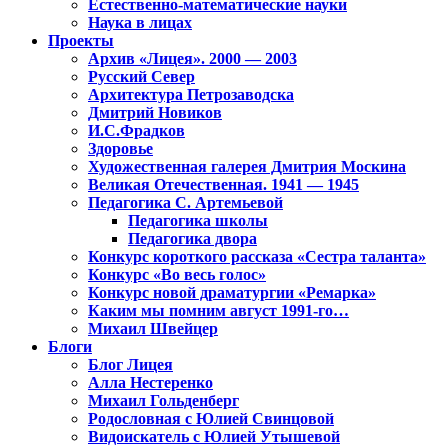
Естественно-математические науки
Наука в лицах
Проекты
Архив «Лицея». 2000 — 2003
Русский Север
Архитектура Петрозаводска
Дмитрий Новиков
И.С.Фрадков
Здоровье
Художественная галерея Дмитрия Москина
Великая Отечественная. 1941 — 1945
Педагогика С. Артемьевой
Педагогика школы
Педагогика двора
Конкурс короткого рассказа «Сестра таланта»
Конкурс «Во весь голос»
Конкурс новой драматургии «Ремарка»
Каким мы помним август 1991-го…
Михаил Швейцер
Блоги
Блог Лицея
Алла Нестеренко
Михаил Гольденберг
Родословная с Юлией Свинцовой
Видоискатель с Юлией Утышевой