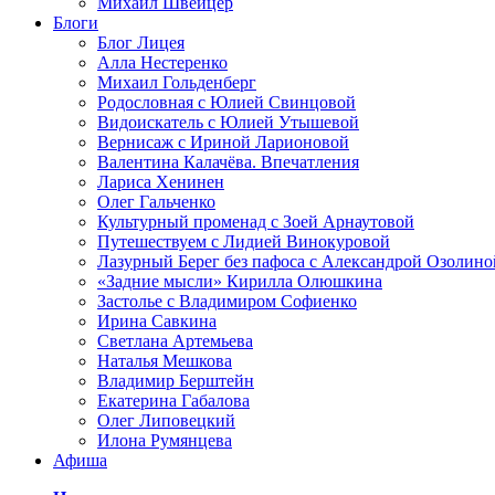
Михаил Швейцер
Блоги
Блог Лицея
Алла Нестеренко
Михаил Гольденберг
Родословная с Юлией Свинцовой
Видоискатель с Юлией Утышевой
Вернисаж с Ириной Ларионовой
Валентина Калачёва. Впечатления
Лариса Хенинен
Олег Гальченко
Культурный променад с Зоей Арнаутовой
Путешествуем с Лидией Винокуровой
Лазурный Берег без пафоса с Александрой Озолино
«Задние мысли» Кирилла Олюшкина
Застолье с Владимиром Софиенко
Ирина Савкина
Светлана Артемьева
Наталья Мешкова
Владимир Берштейн
Екатерина Габалова
Олег Липовецкий
Илона Румянцева
Афиша