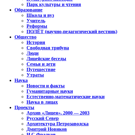
Парк культуры и чтения
Образование
Школа и вуз
Учитель
Реформы
ПОЛЁТ (научно-педагогический вестник)
Общество
История
Свободная трибуна
Люди
Лицейские беседы
Семья и дети
Путешествие
Утраты
Наука
Новости и факты
Гуманитарные науки
Естественно-математические науки
Наука в лицах
Проекты
Архив «Лицея». 2000 — 2003
Русский Север
Архитектура Петрозаводска
Дмитрий Новиков
И.С.Фрадков