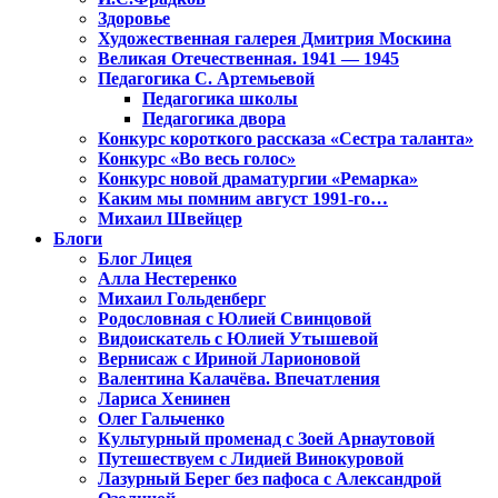
Здоровье
Художественная галерея Дмитрия Москина
Великая Отечественная. 1941 — 1945
Педагогика С. Артемьевой
Педагогика школы
Педагогика двора
Конкурс короткого рассказа «Сестра таланта»
Конкурс «Во весь голос»
Конкурс новой драматургии «Ремарка»
Каким мы помним август 1991-го…
Михаил Швейцер
Блоги
Блог Лицея
Алла Нестеренко
Михаил Гольденберг
Родословная с Юлией Свинцовой
Видоискатель с Юлией Утышевой
Вернисаж с Ириной Ларионовой
Валентина Калачёва. Впечатления
Лариса Хенинен
Олег Гальченко
Культурный променад с Зоей Арнаутовой
Путешествуем с Лидией Винокуровой
Лазурный Берег без пафоса с Александрой