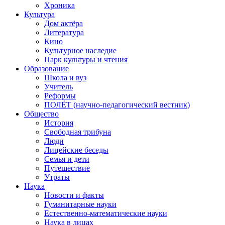
Хроника
Культура
Дом актёра
Литература
Кино
Культурное наследие
Парк культуры и чтения
Образование
Школа и вуз
Учитель
Реформы
ПОЛЁТ (научно-педагогический вестник)
Общество
История
Свободная трибуна
Люди
Лицейские беседы
Семья и дети
Путешествие
Утраты
Наука
Новости и факты
Гуманитарные науки
Естественно-математические науки
Наука в лицах