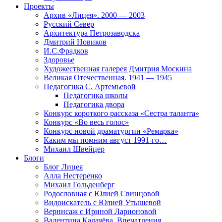
Проекты
Архив «Лицея». 2000 — 2003
Русский Север
Архитектура Петрозаводска
Дмитрий Новиков
И.С.Фрадков
Здоровье
Художественная галерея Дмитрия Москина
Великая Отечественная. 1941 — 1945
Педагогика С. Артемьевой
Педагогика школы
Педагогика двора
Конкурс короткого рассказа «Сестра таланта»
Конкурс «Во весь голос»
Конкурс новой драматургии «Ремарка»
Каким мы помним август 1991-го…
Михаил Швейцер
Блоги
Блог Лицея
Алла Нестеренко
Михаил Гольденберг
Родословная с Юлией Свинцовой
Видоискатель с Юлией Утышевой
Вернисаж с Ириной Ларионовой
Валентина Калачёва. Впечатления