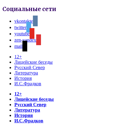
Социальные сети
vkontakte
twitter
youtube
zen-yandex
mail
12+
Лицейские беседы
Русский Север
Литература
История
И.С.Фрадков
12+
Лицейские беседы
Русский Север
Литература
История
И.С.Фрадков