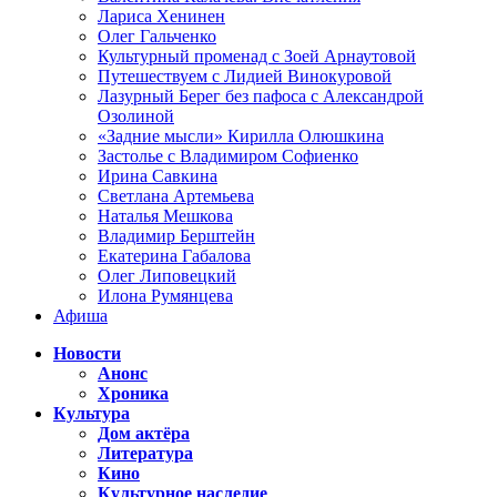
Лариса Хенинен
Олег Гальченко
Культурный променад с Зоей Арнаутовой
Путешествуем с Лидией Винокуровой
Лазурный Берег без пафоса с Александрой
Озолиной
«Задние мысли» Кирилла Олюшкина
Застолье с Владимиром Софиенко
Ирина Савкина
Светлана Артемьева
Наталья Мешкова
Владимир Берштейн
Екатерина Габалова
Олег Липовецкий
Илона Румянцева
Афиша
Новости
Анонс
Хроника
Культура
Дом актёра
Литература
Кино
Культурное наследие