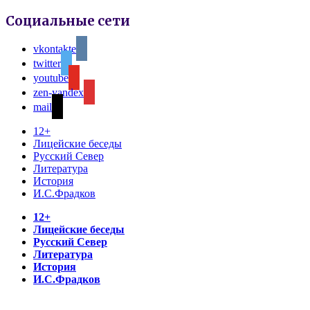
Социальные сети
vkontakte
twitter
youtube
zen-yandex
mail
12+
Лицейские беседы
Русский Север
Литература
История
И.С.Фрадков
12+
Лицейские беседы
Русский Север
Литература
История
И.С.Фрадков