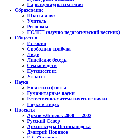
Парк культуры и чтения
Образование
Школа и вуз
Учитель
Реформы
ПОЛЁТ (научно-педагогический вестник)
Общество
История
Свободная трибуна
Люди
Лицейские беседы
Семья и дети
Путешествие
Утраты
Наука
Новости и факты
Гуманитарные науки
Естественно-математические науки
Наука в лицах
Проекты
Архив «Лицея». 2000 — 2003
Русский Север
Архитектура Петрозаводска
Дмитрий Новиков
И.С.Фрадков