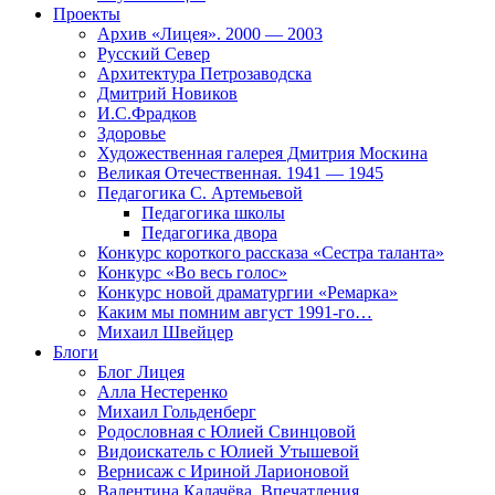
Проекты
Архив «Лицея». 2000 — 2003
Русский Север
Архитектура Петрозаводска
Дмитрий Новиков
И.С.Фрадков
Здоровье
Художественная галерея Дмитрия Москина
Великая Отечественная. 1941 — 1945
Педагогика С. Артемьевой
Педагогика школы
Педагогика двора
Конкурс короткого рассказа «Сестра таланта»
Конкурс «Во весь голос»
Конкурс новой драматургии «Ремарка»
Каким мы помним август 1991-го…
Михаил Швейцер
Блоги
Блог Лицея
Алла Нестеренко
Михаил Гольденберг
Родословная с Юлией Свинцовой
Видоискатель с Юлией Утышевой
Вернисаж с Ириной Ларионовой
Валентина Калачёва. Впечатления