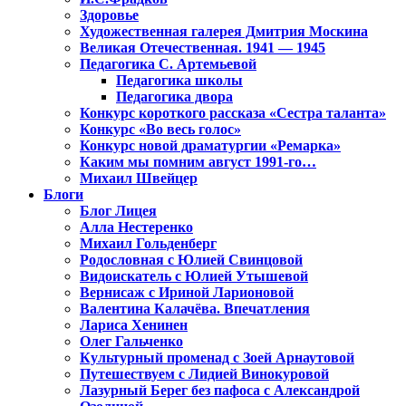
Здоровье
Художественная галерея Дмитрия Москина
Великая Отечественная. 1941 — 1945
Педагогика С. Артемьевой
Педагогика школы
Педагогика двора
Конкурс короткого рассказа «Сестра таланта»
Конкурс «Во весь голос»
Конкурс новой драматургии «Ремарка»
Каким мы помним август 1991-го…
Михаил Швейцер
Блоги
Блог Лицея
Алла Нестеренко
Михаил Гольденберг
Родословная с Юлией Свинцовой
Видоискатель с Юлией Утышевой
Вернисаж с Ириной Ларионовой
Валентина Калачёва. Впечатления
Лариса Хенинен
Олег Гальченко
Культурный променад с Зоей Арнаутовой
Путешествуем с Лидией Винокуровой
Лазурный Берег без пафоса с Александрой