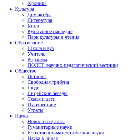
Хроника
Культура
Дом актёра
Литература
Кино
Культурное наследие
Парк культуры и чтения
Образование
Школа и вуз
Учитель
Реформы
ПОЛЁТ (научно-педагогический вестник)
Общество
История
Свободная трибуна
Люди
Лицейские беседы
Семья и дети
Путешествие
Утраты
Наука
Новости и факты
Гуманитарные науки
Естественно-математические науки
Наука в лицах