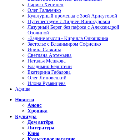
Лариса Хенинен
Олег Гальченко
Культурный променад с Зоей Арнаутовой
Путешествуем с Лидией Винокуровой
Лазурный Берег без пафоса с Александрой
Озолиной
«Задние мысли» Кирилла Олюшкина
Застолье с Владимиром Софиенко
Ирина Савкина
Светлана Артемьева
Наталья Мешкова
Владимир Берштейн
Екатерина Габалова
Олег Липовецкий
Илона Румянцева
Афиша
Новости
Анонс
Хроника
Культура
Дом актёра
Литература
Кино
Культурное наследие