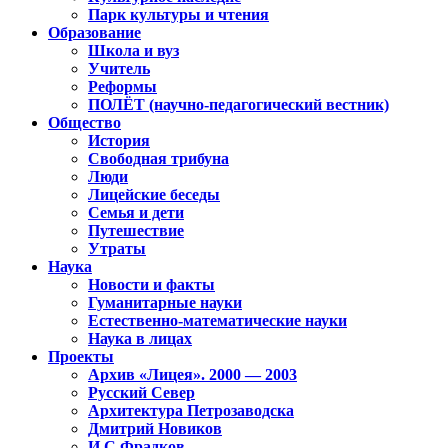
Парк культуры и чтения
Образование
Школа и вуз
Учитель
Реформы
ПОЛЁТ (научно-педагогический вестник)
Общество
История
Свободная трибуна
Люди
Лицейские беседы
Семья и дети
Путешествие
Утраты
Наука
Новости и факты
Гуманитарные науки
Естественно-математические науки
Наука в лицах
Проекты
Архив «Лицея». 2000 — 2003
Русский Север
Архитектура Петрозаводска
Дмитрий Новиков
И.С.Фрадков