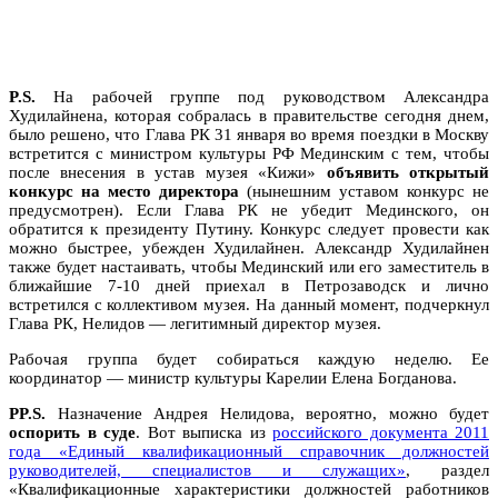
P.S.
На рабочей группе под руководством Александра
Худилайнена, которая собралась в правительстве сегодня днем,
было решено, что Глава РК 31 января во время поездки в Москву
встретится с министром культуры РФ Мединским с тем, чтобы
после внесения в устав музея «Кижи»
объявить открытый
конкурс на место директора
(нынешним уставом конкурс не
предусмотрен). Если Глава РК не убедит Мединского, он
обратится к президенту Путину. Конкурс следует провести как
можно быстрее, убежден Худилайнен. Александр Худилайнен
также будет настаивать, чтобы Мединский или его заместитель в
ближайшие 7-10 дней приехал в Петрозаводск и лично
встретился с коллективом музея. На данный момент, подчеркнул
Глава РК, Нелидов — легитимный директор музея.
Рабочая группа будет собираться каждую неделю. Ее
координатор — министр культуры Карелии Елена Богданова.
PP.S.
Назначение Андрея Нелидова, вероятно, можно будет
оспорить в суде
. Вот выписка из
российского документа 2011
года «Единый квалификационный справочник должностей
руководителей, специалистов и служащих»
, раздел
«Квалификационные характеристики должностей работников