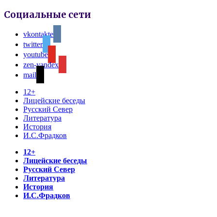
Социальные сети
vkontakte
twitter
youtube
zen-yandex
mail
12+
Лицейские беседы
Русский Север
Литература
История
И.С.Фрадков
12+
Лицейские беседы
Русский Север
Литература
История
И.С.Фрадков