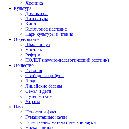
Хроника
Культура
Дом актёра
Литература
Кино
Культурное наследие
Парк культуры и чтения
Образование
Школа и вуз
Учитель
Реформы
ПОЛЁТ (научно-педагогический вестник)
Общество
История
Свободная трибуна
Люди
Лицейские беседы
Семья и дети
Путешествие
Утраты
Наука
Новости и факты
Гуманитарные науки
Естественно-математические науки
Наука в лицах