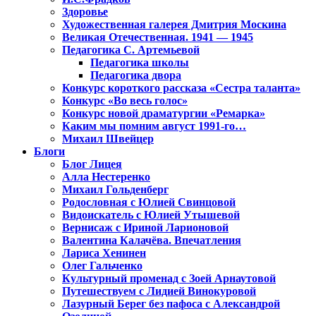
Здоровье
Художественная галерея Дмитрия Москина
Великая Отечественная. 1941 — 1945
Педагогика С. Артемьевой
Педагогика школы
Педагогика двора
Конкурс короткого рассказа «Сестра таланта»
Конкурс «Во весь голос»
Конкурс новой драматургии «Ремарка»
Каким мы помним август 1991-го…
Михаил Швейцер
Блоги
Блог Лицея
Алла Нестеренко
Михаил Гольденберг
Родословная с Юлией Свинцовой
Видоискатель с Юлией Утышевой
Вернисаж с Ириной Ларионовой
Валентина Калачёва. Впечатления
Лариса Хенинен
Олег Гальченко
Культурный променад с Зоей Арнаутовой
Путешествуем с Лидией Винокуровой
Лазурный Берег без пафоса с Александрой