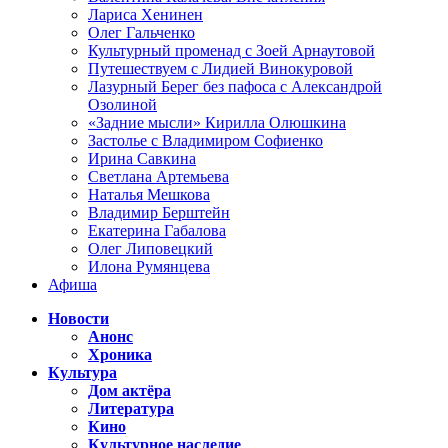
Лариса Хенинен
Олег Гальченко
Культурный променад с Зоей Арнаутовой
Путешествуем с Лидией Винокуровой
Лазурный Берег без пафоса с Александрой
Озолиной
«Задние мысли» Кирилла Олюшкина
Застолье с Владимиром Софиенко
Ирина Савкина
Светлана Артемьева
Наталья Мешкова
Владимир Берштейн
Екатерина Габалова
Олег Липовецкий
Илона Румянцева
Афиша
Новости
Анонс
Хроника
Культура
Дом актёра
Литература
Кино
Культурное наследие