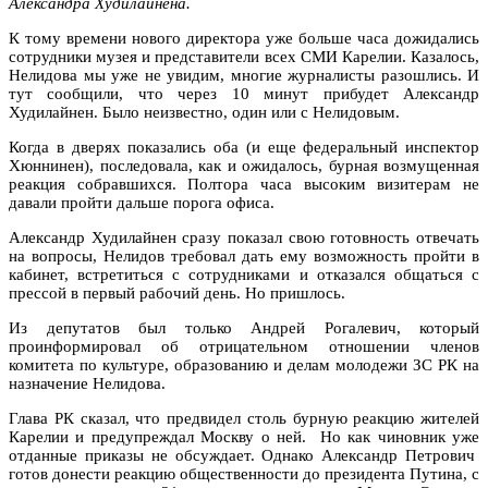
Александра Худилайнена.
К тому времени нового директора уже больше часа дожидались
сотрудники музея и представители всех СМИ Карелии. Казалось,
Нелидова мы уже не увидим, многие журналисты разошлись. И
тут сообщили, что через 10 минут прибудет Александр
Худилайнен. Было неизвестно, один или с Нелидовым.
Когда в дверях показались оба (и еще федеральный инспектор
Хюннинен), последовала, как и ожидалось, бурная возмущенная
реакция собравшихся. Полтора часа высоким визитерам не
давали пройти дальше порога офиса.
Александр Худилайнен сразу показал свою готовность отвечать
на вопросы, Нелидов требовал дать ему возможность пройти в
кабинет, встретиться с сотрудниками и отказался общаться с
прессой в первый рабочий день. Но пришлось.
Из депутатов был только Андрей Рогалевич, который
проинформировал об отрицательном отношении членов
комитета по культуре, образованию и делам молодежи ЗС РК на
назначение Нелидова.
Глава РК сказал, что предвидел столь бурную реакцию жителей
Карелии и предупреждал Москву о ней. Но как чиновник уже
отданные приказы не обсуждает. Однако Александр Петрович
готов донести реакцию общественности до президента Путина, с