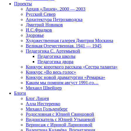
Проекты
Архив «Лицея». 2000 — 2003
Русский Север
Архитектура Петрозаводска
Дмитрий Новиков
И.С.Фрадков
Здоровье
Художественная галерея Дмитрия Москина
Великая Отечественная. 1941 — 1945
Педагогика С. Артемьевой
Педагогика школы
Педагогика двора
Конкурс короткого рассказа «Сестра таланта»
Конкурс «Во весь голос»
Конкурс новой драматургии «Ремарка»
Каким мы помним август 1991-го…
Михаил Швейцер
Блоги
Блог Лицея
Алла Нестеренко
Михаил Гольденберг
Родословная с Юлией Свинцовой
Видоискатель с Юлией Утышевой
Вернисаж с Ириной Ларионовой
Валентина Калачёва. Впечатления