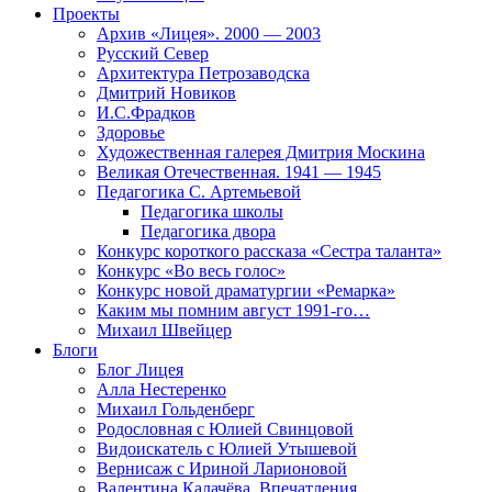
Проекты
Архив «Лицея». 2000 — 2003
Русский Север
Архитектура Петрозаводска
Дмитрий Новиков
И.С.Фрадков
Здоровье
Художественная галерея Дмитрия Москина
Великая Отечественная. 1941 — 1945
Педагогика С. Артемьевой
Педагогика школы
Педагогика двора
Конкурс короткого рассказа «Сестра таланта»
Конкурс «Во весь голос»
Конкурс новой драматургии «Ремарка»
Каким мы помним август 1991-го…
Михаил Швейцер
Блоги
Блог Лицея
Алла Нестеренко
Михаил Гольденберг
Родословная с Юлией Свинцовой
Видоискатель с Юлией Утышевой
Вернисаж с Ириной Ларионовой
Валентина Калачёва. Впечатления