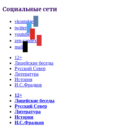
Социальные сети
vkontakte
twitter
youtube
zen-yandex
mail
12+
Лицейские беседы
Русский Север
Литература
История
И.С.Фрадков
12+
Лицейские беседы
Русский Север
Литература
История
И.С.Фрадков