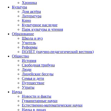
Хроника
Культура
Дом актёра
Литература
Кино
Культурное наследие
Парк культуры и чтения
Образование
Школа и вуз
Учитель
Реформы
ПОЛЁТ (научно-педагогический вестник)
Общество
История
Свободная трибуна
Люди
Лицейские беседы
Семья и дети
Путешествие
Утраты
Наука
Новости и факты
Гуманитарные науки
Естественно-математические науки
Наука в лицах