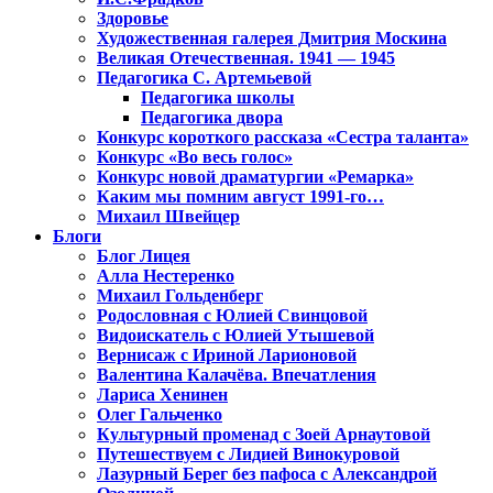
Здоровье
Художественная галерея Дмитрия Москина
Великая Отечественная. 1941 — 1945
Педагогика С. Артемьевой
Педагогика школы
Педагогика двора
Конкурс короткого рассказа «Сестра таланта»
Конкурс «Во весь голос»
Конкурс новой драматургии «Ремарка»
Каким мы помним август 1991-го…
Михаил Швейцер
Блоги
Блог Лицея
Алла Нестеренко
Михаил Гольденберг
Родословная с Юлией Свинцовой
Видоискатель с Юлией Утышевой
Вернисаж с Ириной Ларионовой
Валентина Калачёва. Впечатления
Лариса Хенинен
Олег Гальченко
Культурный променад с Зоей Арнаутовой
Путешествуем с Лидией Винокуровой
Лазурный Берег без пафоса с Александрой