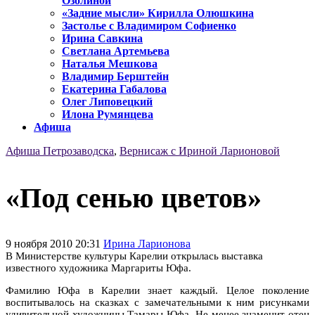
Озолиной
«Задние мысли» Кирилла Олюшкина
Застолье с Владимиром Софиенко
Ирина Савкина
Светлана Артемьева
Наталья Мешкова
Владимир Берштейн
Екатерина Габалова
Олег Липовецкий
Илона Румянцева
Афиша
Афиша Петрозаводска
,
Вернисаж с Ириной Ларионовой
«Под сенью цветов»
9 ноября 2010 20:31
Ирина Ларионова
В Министерстве культуры Карелии открылась выставка
известного художника Маргариты Юфа.
Фамилию Юфа в Карелии знает каждый. Целое поколение
воспитывалось на сказках с замечательными к ним рисунками
удивительной художницы Тамары Юфа. Не менее знаменит отец