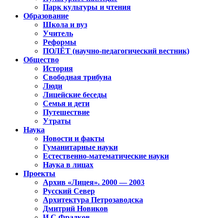
Парк культуры и чтения
Образование
Школа и вуз
Учитель
Реформы
ПОЛЁТ (научно-педагогический вестник)
Общество
История
Свободная трибуна
Люди
Лицейские беседы
Семья и дети
Путешествие
Утраты
Наука
Новости и факты
Гуманитарные науки
Естественно-математические науки
Наука в лицах
Проекты
Архив «Лицея». 2000 — 2003
Русский Север
Архитектура Петрозаводска
Дмитрий Новиков
И.С.Фрадков