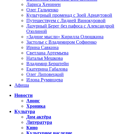
Лариса Хенинен
Олег Гальченко
Культурный променад с Зоей Арнаутовой
Путешествуем с Лидией Винокуровой
Лазурный Берег без пафоса с Александрой
Озолиной
«Задние мысли» Кирилла Олюшкина
Застолье с Владимиром Софиенко
Ирина Савкина
Светлана Артемьева
Наталья Мешкова
Владимир Берштейн
Екатерина Габалова
Олег Липовецкий
Илона Румянцева
Афиша
Новости
Анонс
Хроника
Культура
Дом актёра
Литература
Кино
Культурное наследие