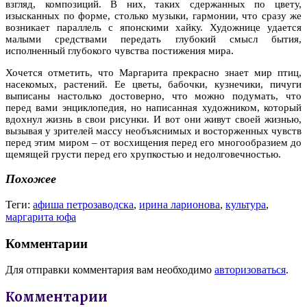
взгляд, композиций. В них, таких сдержанных по цвету,
изысканных по форме, столько музыки, гармонии, что сразу же
возникает параллель с японскими хайку. Художнице удается
малыми средствами передать глубокий смысл бытия,
исполненный глубокого чувства постижения мира.
Хочется отметить, что Маргарита прекрасно знает мир птиц,
насекомых, растений. Ее цветы, бабочки, кузнечики, пичуги
выписаны настолько достоверно, что можно подумать, что
перед вами энциклопедия, но написанная художником, который
вдохнул жизнь в свои рисунки. И вот они живут своей жизнью,
вызывая у зрителей массу необъяснимых и восторженных чувств
перед этим миром – от восхищения перед его многообразием до
щемящей грусти перед его хрупкостью и недолговечностью.
Похожее
Теги:
афиша петрозаводска
,
ирина ларионова
,
культура
,
маргарита юфа
Комментарии
Для отправки комментария вам необходимо
авторизоваться
.
Комментарии