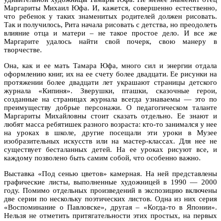
Маргариты Михаил Юфа. И, кажется, совершенно естественно,
что ребенок у таких знаменитых родителей должен рисовать.
Так и получилось, Рита начала рисовать с детства, но преодолеть
влияние отца и матери – не такое простое дело. И все же
Маргарите удалось найти свой почерк, свою манеру в
творчестве.
Она, как и ее мать Тамара Юфа, много сил и энергии отдала
оформлению книг, их на ее счету более двадцати. Ее рисунки на
протяжении более двадцати лет украшают страницы детского
журнала «Кипиня». Зверушки, пташки, сказочные герои,
созданные на страницах журнала всегда узнаваемы — это по
преимуществу добрые персонажи. О педагогическом таланте
Маргариты Михайловны стоит сказать отдельно. Ее знают и
любят масса ребятишек разного возраста: кто-то занимался у нее
на уроках в школе, другие посещали эти уроки в Музее
изобразительных искусств или на мастер-классах. Для нее не
существует бесталанных детей. На ее уроках рисуют все, и
каждому позволено быть самим собой, что особенно важно.
Выставка «Под сенью цветов» камерная. На ней представлены
графические листы, выполненные художницей в 1990 — 2000
году. Помимо отдельных произведений в экспозицию включены
две серии по нескольку поэтических листов. Одна из них серия
«Воспоминание о Павловске», другая – «Когда-то в Японии».
Нельзя не отметить притягательности этих простых, на первых