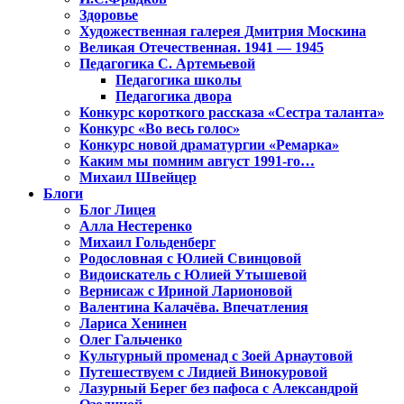
Здоровье
Художественная галерея Дмитрия Москина
Великая Отечественная. 1941 — 1945
Педагогика С. Артемьевой
Педагогика школы
Педагогика двора
Конкурс короткого рассказа «Сестра таланта»
Конкурс «Во весь голос»
Конкурс новой драматургии «Ремарка»
Каким мы помним август 1991-го…
Михаил Швейцер
Блоги
Блог Лицея
Алла Нестеренко
Михаил Гольденберг
Родословная с Юлией Свинцовой
Видоискатель с Юлией Утышевой
Вернисаж с Ириной Ларионовой
Валентина Калачёва. Впечатления
Лариса Хенинен
Олег Гальченко
Культурный променад с Зоей Арнаутовой
Путешествуем с Лидией Винокуровой
Лазурный Берег без пафоса с Александрой