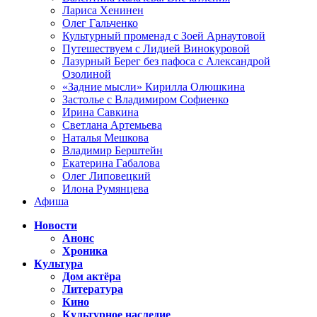
Лариса Хенинен
Олег Гальченко
Культурный променад с Зоей Арнаутовой
Путешествуем с Лидией Винокуровой
Лазурный Берег без пафоса с Александрой
Озолиной
«Задние мысли» Кирилла Олюшкина
Застолье с Владимиром Софиенко
Ирина Савкина
Светлана Артемьева
Наталья Мешкова
Владимир Берштейн
Екатерина Габалова
Олег Липовецкий
Илона Румянцева
Афиша
Новости
Анонс
Хроника
Культура
Дом актёра
Литература
Кино
Культурное наследие