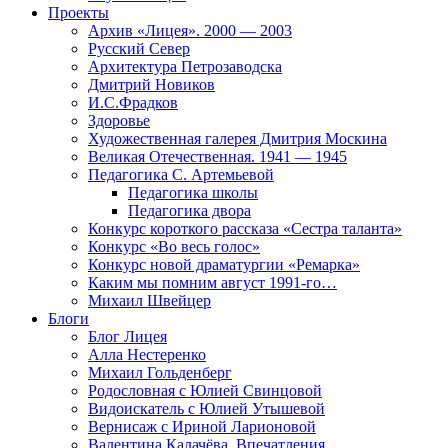
Проекты
Архив «Лицея». 2000 — 2003
Русский Север
Архитектура Петрозаводска
Дмитрий Новиков
И.С.Фрадков
Здоровье
Художественная галерея Дмитрия Москина
Великая Отечественная. 1941 — 1945
Педагогика С. Артемьевой
Педагогика школы
Педагогика двора
Конкурс короткого рассказа «Сестра таланта»
Конкурс «Во весь голос»
Конкурс новой драматургии «Ремарка»
Каким мы помним август 1991-го…
Михаил Швейцер
Блоги
Блог Лицея
Алла Нестеренко
Михаил Гольденберг
Родословная с Юлией Свинцовой
Видоискатель с Юлией Утышевой
Вернисаж с Ириной Ларионовой
Валентина Калачёва. Впечатления