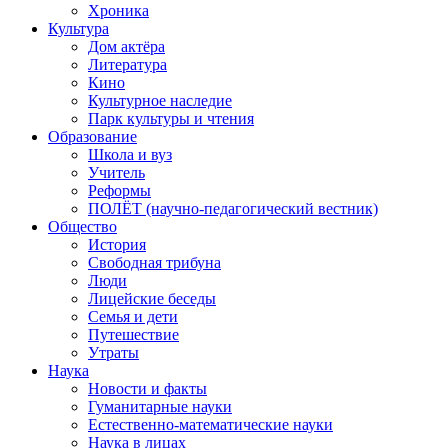
Хроника
Культура
Дом актёра
Литература
Кино
Культурное наследие
Парк культуры и чтения
Образование
Школа и вуз
Учитель
Реформы
ПОЛЁТ (научно-педагогический вестник)
Общество
История
Свободная трибуна
Люди
Лицейские беседы
Семья и дети
Путешествие
Утраты
Наука
Новости и факты
Гуманитарные науки
Естественно-математические науки
Наука в лицах