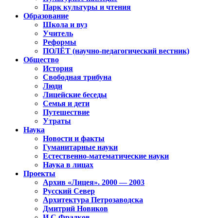
Парк культуры и чтения
Образование
Школа и вуз
Учитель
Реформы
ПОЛЁТ (научно-педагогический вестник)
Общество
История
Свободная трибуна
Люди
Лицейские беседы
Семья и дети
Путешествие
Утраты
Наука
Новости и факты
Гуманитарные науки
Естественно-математические науки
Наука в лицах
Проекты
Архив «Лицея». 2000 — 2003
Русский Север
Архитектура Петрозаводска
Дмитрий Новиков
И.С.Фрадков