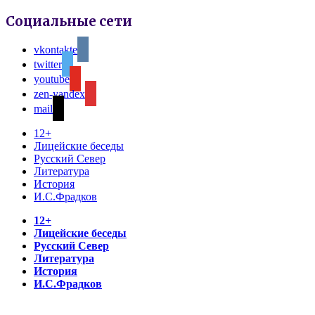
Социальные сети
vkontakte
twitter
youtube
zen-yandex
mail
12+
Лицейские беседы
Русский Север
Литература
История
И.С.Фрадков
12+
Лицейские беседы
Русский Север
Литература
История
И.С.Фрадков