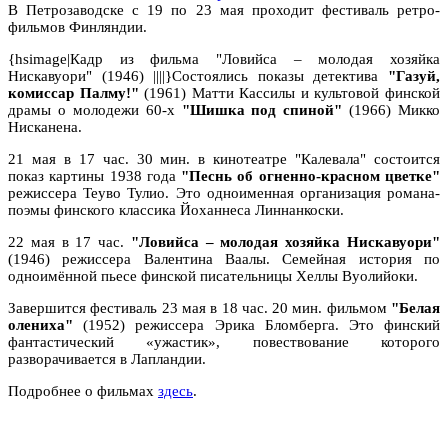
В Петрозаводске с 19 по 23 мая проходит фестиваль ретро-
фильмов Финляндии.
{hsimage|Кадр из фильма "Ловийса – молодая хозяйка
Нискавуори" (1946) ||||}Состоялись показы детектива
"Газуй,
комиссар Палму!"
(1961) Матти Кассилы и культовой финской
драмы о молодежи 60-х
"Шишка под спиной"
(1966) Микко
Нисканена.
21 мая в 17 час. 30 мин. в кинотеатре "Калевала" состоится
показ картины 1938 года
"Песнь об огненно-красном цветке"
режиссера Теуво Тулио. Это одноименная организация романа-
поэмы финского классика Йоханнеса Линнанкоски.
22 мая в 17 час.
"Ловийса – молодая хозяйка Нискавуори"
(1946) режиссера Валентина Ваалы. Семейная история по
одноимённой пьесе финской писательницы Хеллы Вуолийоки.
Завершится фестиваль 23 мая в 18 час. 20 мин. фильмом
"Белая
олениха"
(1952) режиссера Эрика Бломберга. Это финский
фантастический «ужастик», повествование которого
разворачивается в Лапландии.
Подробнее о фильмах
здесь
.