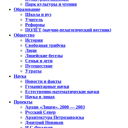
Парк культуры и чтения
Образование
Школа и вуз
Учитель
Реформы
ПОЛЁТ (научно-педагогический вестник)
Общество
История
Свободная трибуна
Люди
Лицейские беседы
Семья и дети
Путешествие
Утраты
Наука
Новости и факты
Гуманитарные науки
Естественно-математические науки
Наука в лицах
Проекты
Архив «Лицея». 2000 — 2003
Русский Север
Архитектура Петрозаводска
Дмитрий Новиков
И.С.Фрадков