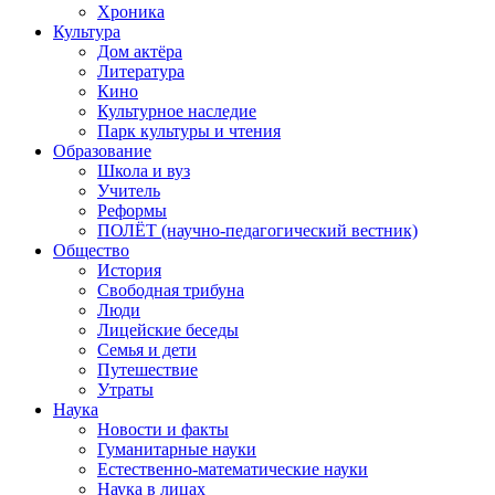
Хроника
Культура
Дом актёра
Литература
Кино
Культурное наследие
Парк культуры и чтения
Образование
Школа и вуз
Учитель
Реформы
ПОЛЁТ (научно-педагогический вестник)
Общество
История
Свободная трибуна
Люди
Лицейские беседы
Семья и дети
Путешествие
Утраты
Наука
Новости и факты
Гуманитарные науки
Естественно-математические науки
Наука в лицах