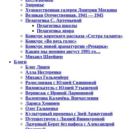
Здоровье
Художественная галерея Дмитрия Москина
Великая Отечественная. 1941 — 1945
Педагогика С. Артемьевой
Педагогика школы
Педагогика двора
Конкурс короткого рассказа «Сестра таланта»
Конкурс «Во весь голос»
Конкурс новой драматургии «Ремарка»
Каким мы помним август 1991-го…
Михаил Швейцер
Блоги
Блог Лицея
Алла Нестеренко
Михаил Гольденберг
Родословная с Юлией Свинцовой
Видоискатель с Юлией Утышевой
Вернисаж с Ириной Ларионовой
Валентина Калачёва. Впечатления
Лариса Хенинен
Олег Гальченко
Культурный променад с Зоей Арнаутовой
Путешествуем с Лидией Винокуровой
Лазурный Берег без пафоса с Александрой