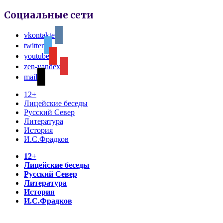
Социальные сети
vkontakte
twitter
youtube
zen-yandex
mail
12+
Лицейские беседы
Русский Север
Литература
История
И.С.Фрадков
12+
Лицейские беседы
Русский Север
Литература
История
И.С.Фрадков