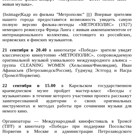
живая музыка».
{hsimage|Кадр из фильма "Метрополис" ||||} Впервые зрителям
нашего города предоставится возможность увидеть самую
полную версию фильма-легенды «МЕТРОПОЛИС» (1927)
немецкого режиссера Фрица Ланга с живым аккомпанементом от
интернационального коллектива, состоящего из российских,
норвежских и финских музыкантов.
21 сентября в 20.40
в кинотеатре «Победа» зрители увидят
классическую киноутопию «МЕТРОПОЛИС», сопровождаемую
оригинальной музыкой уникального международного альянса –
группа CLEANING WOMEN (Хельсинки/Финляндия), Иван
Афанасьев (Петрозаводск/Россия), Гудмунд Эстгорд и Насра
(Тромсё/Норвегия).
22 сентября в 15.00
в Карельском государственном
краеведческом музее пройдет мастер-класс «Беседы с
музыкантами» в течение которого участники проекта расскажут
заинтересованной аудитории о своих оригинальных
инструментах и методах работы при сочинении музыки для
немого кино.
Организаторы — Международный кинофестиваль в Тромсё
(TIFF) и кинотеатр «Победа» при поддержке Посольства
Норвегии в Москве и администрации Петрозаводского