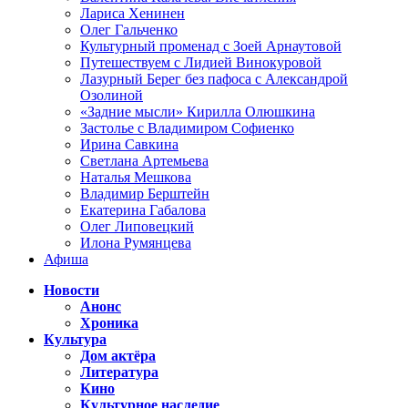
Лариса Хенинен
Олег Гальченко
Культурный променад с Зоей Арнаутовой
Путешествуем с Лидией Винокуровой
Лазурный Берег без пафоса с Александрой
Озолиной
«Задние мысли» Кирилла Олюшкина
Застолье с Владимиром Софиенко
Ирина Савкина
Светлана Артемьева
Наталья Мешкова
Владимир Берштейн
Екатерина Габалова
Олег Липовецкий
Илона Румянцева
Афиша
Новости
Анонс
Хроника
Культура
Дом актёра
Литература
Кино
Культурное наследие