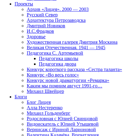
Проекты
Архив «Лицея». 2000 — 2003
Русский Север
Архитектура Петрозаводска
Дмитрий Новиков
И.С.Фрадков
Здоровье
Художественная галерея Дмитрия Москина
Великая Отечественная. 1941 — 1945
Педагогика С. Артемьевой
Педагогика школы
Педагогика двора
Конкурс короткого рассказа «Сестра таланта»
Конкурс «Во весь голос»
Конкурс новой драматургии «Ремарка»
Каким мы помним август 1991-го…
Михаил Швейцер
Блоги
Блог Лицея
Алла Нестеренко
Михаил Гольденберг
Родословная с Юлией Свинцовой
Видоискатель с Юлией Утышевой
Вернисаж с Ириной Ларионовой
Валентина Калачёва. Впечатления